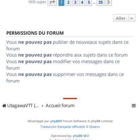
Page
1
sur
35
1035 sujets
1
2
3
4
5
35
Suivant
…
Aller
PERMISSIONS DU FORUM
Vous
ne pouvez pas
publier de nouveaux sujets dans ce
forum
Vous
ne pouvez pas
répondre aux sujets dans ce forum
Vous
ne pouvez pas
modifier vos messages dans ce
forum
Vous
ne pouvez pas
supprimer vos messages dans ce
forum
UtagawaVTT (Randos VTT et VTTAE avec traces GPS)
Accueil forum
Développé par
phpBB
® Forum Software © phpBB Limited
Traduction française officielle
©
Qiaeru
Optimized by:
phpBB SEO