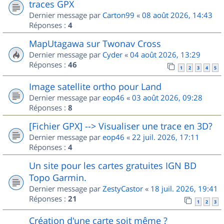
traces GPX
Dernier message par
Carton99
«
08 août 2026, 14:43
Réponses :
4
MapUtagawa sur Twonav Cross
Dernier message par
Cyder
«
04 août 2026, 13:29
Réponses :
46
1
2
3
4
5
Image satellite ortho pour Land
Dernier message par
eop46
«
03 août 2026, 09:28
Réponses :
8
[Fichier GPX] --> Visualiser une trace en 3D?
Dernier message par
eop46
«
22 juil. 2026, 17:11
Réponses :
4
Un site pour les cartes gratuites IGN BD
Topo Garmin.
Dernier message par
ZestyCastor
«
18 juil. 2026, 19:41
Réponses :
21
1
2
3
Création d'une carte soit même ?