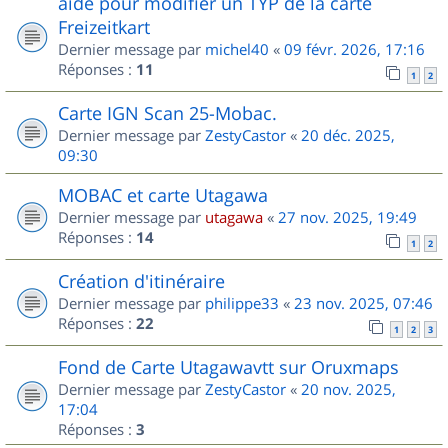
aide pour modifier un TYP de la carte
Freizeitkart
Dernier message par
michel40
«
09 févr. 2026, 17:16
Réponses :
11
1
2
Carte IGN Scan 25-Mobac.
Dernier message par
ZestyCastor
«
20 déc. 2025,
09:30
MOBAC et carte Utagawa
Dernier message par
utagawa
«
27 nov. 2025, 19:49
Réponses :
14
1
2
Création d'itinéraire
Dernier message par
philippe33
«
23 nov. 2025, 07:46
Réponses :
22
1
2
3
Fond de Carte Utagawavtt sur Oruxmaps
Dernier message par
ZestyCastor
«
20 nov. 2025,
17:04
Réponses :
3