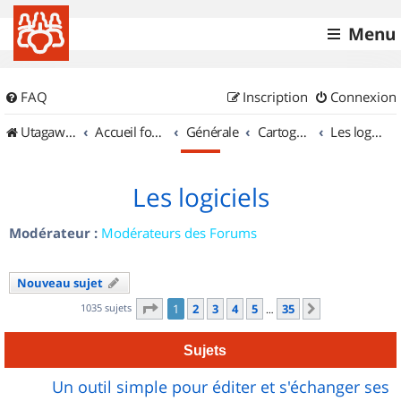
Menu
FAQ
Inscription
Connexion
UtagawaVTT (Randos VTT et VTTAE avec traces GPS)
Accueil forum
Générale
Cartographie et GPS
Les logiciels
Les logiciels
Modérateur :
Modérateurs des Forums
Nouveau sujet
Page
1
sur
35
1035 sujets
1
2
3
4
5
35
Suivant
…
Sujets
Un outil simple pour éditer et s'échanger ses