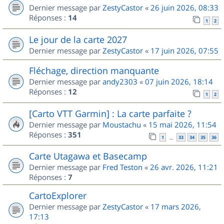
Dernier message par
ZestyCastor
«
26 juin 2026, 08:33
Réponses :
14
1
2
Le jour de la carte 2027
Dernier message par
ZestyCastor
«
17 juin 2026, 07:55
Fléchage, direction manquante
Dernier message par
andy2303
«
07 juin 2026, 18:14
Réponses :
12
1
2
[Carto VTT Garmin] : La carte parfaite ?
Dernier message par
Moustachu
«
15 mai 2026, 11:54
Réponses :
351
1
33
34
35
36
…
Carte Utagawa et Basecamp
Dernier message par
Fred Teston
«
26 avr. 2026, 11:21
Réponses :
7
CartoExplorer
Dernier message par
ZestyCastor
«
17 mars 2026,
17:13