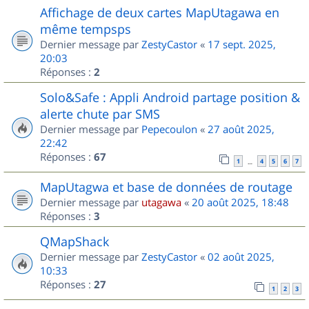
Affichage de deux cartes MapUtagawa en
même tempsps
Dernier message par
ZestyCastor
«
17 sept. 2025,
20:03
Réponses :
2
Solo&Safe : Appli Android partage position &
alerte chute par SMS
Dernier message par
Pepecoulon
«
27 août 2025,
22:42
Réponses :
67
1
4
5
6
7
…
MapUtagwa et base de données de routage
Dernier message par
utagawa
«
20 août 2025, 18:48
Réponses :
3
QMapShack
Dernier message par
ZestyCastor
«
02 août 2025,
10:33
Réponses :
27
1
2
3