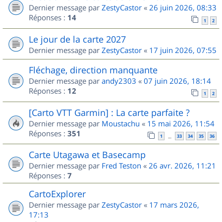
Dernier message par
ZestyCastor
«
26 juin 2026, 08:33
Réponses :
14
1
2
Le jour de la carte 2027
Dernier message par
ZestyCastor
«
17 juin 2026, 07:55
Fléchage, direction manquante
Dernier message par
andy2303
«
07 juin 2026, 18:14
Réponses :
12
1
2
[Carto VTT Garmin] : La carte parfaite ?
Dernier message par
Moustachu
«
15 mai 2026, 11:54
Réponses :
351
1
33
34
35
36
…
Carte Utagawa et Basecamp
Dernier message par
Fred Teston
«
26 avr. 2026, 11:21
Réponses :
7
CartoExplorer
Dernier message par
ZestyCastor
«
17 mars 2026,
17:13