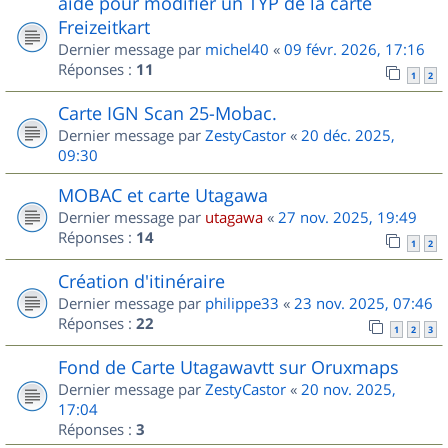
aide pour modifier un TYP de la carte
Freizeitkart
Dernier message par
michel40
«
09 févr. 2026, 17:16
Réponses :
11
1
2
Carte IGN Scan 25-Mobac.
Dernier message par
ZestyCastor
«
20 déc. 2025,
09:30
MOBAC et carte Utagawa
Dernier message par
utagawa
«
27 nov. 2025, 19:49
Réponses :
14
1
2
Création d'itinéraire
Dernier message par
philippe33
«
23 nov. 2025, 07:46
Réponses :
22
1
2
3
Fond de Carte Utagawavtt sur Oruxmaps
Dernier message par
ZestyCastor
«
20 nov. 2025,
17:04
Réponses :
3