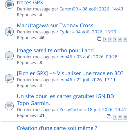
traces GPX
Dernier message par
Carton99
«
08 août 2026, 14:43
Réponses :
4
MapUtagawa sur Twonav Cross
Dernier message par
Cyder
«
04 août 2026, 13:29
Réponses :
46
1
2
3
4
5
Image satellite ortho pour Land
Dernier message par
eop46
«
03 août 2026, 09:28
Réponses :
8
[Fichier GPX] --> Visualiser une trace en 3D?
Dernier message par
eop46
«
22 juil. 2026, 17:11
Réponses :
4
Un site pour les cartes gratuites IGN BD
Topo Garmin.
Dernier message par
ZestyCastor
«
18 juil. 2026, 19:41
Réponses :
21
1
2
3
Création d'une carte soit même ?