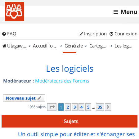
Menu
FAQ
Inscription
Connexion
UtagawaVTT (Randos VTT et VTTAE avec traces GPS)
Accueil forum
Générale
Cartographie et GPS
Les logiciels
Les logiciels
Modérateur :
Modérateurs des Forums
Nouveau sujet
Page
1
sur
35
1035 sujets
1
2
3
4
5
35
Suivant
…
Sujets
Un outil simple pour éditer et s'échanger ses