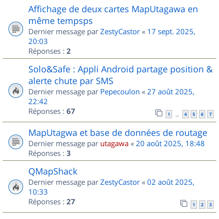
Affichage de deux cartes MapUtagawa en
même tempsps
Dernier message par
ZestyCastor
«
17 sept. 2025,
20:03
Réponses :
2
Solo&Safe : Appli Android partage position &
alerte chute par SMS
Dernier message par
Pepecoulon
«
27 août 2025,
22:42
Réponses :
67
1
4
5
6
7
…
MapUtagwa et base de données de routage
Dernier message par
utagawa
«
20 août 2025, 18:48
Réponses :
3
QMapShack
Dernier message par
ZestyCastor
«
02 août 2025,
10:33
Réponses :
27
1
2
3