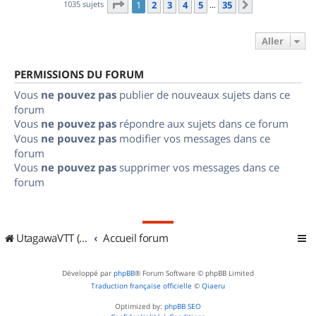
Page
1
sur
35
1035 sujets
1
2
3
4
5
35
Suivant
…
Aller
PERMISSIONS DU FORUM
Vous
ne pouvez pas
publier de nouveaux sujets dans ce
forum
Vous
ne pouvez pas
répondre aux sujets dans ce forum
Vous
ne pouvez pas
modifier vos messages dans ce
forum
Vous
ne pouvez pas
supprimer vos messages dans ce
forum
UtagawaVTT (Randos VTT et VTTAE avec traces GPS)
Accueil forum
Développé par
phpBB
® Forum Software © phpBB Limited
Traduction française officielle
©
Qiaeru
Optimized by:
phpBB SEO