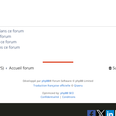
p
s
n
e
o
s
s
n
e
s
dans ce forum
s
 forum
e
 ce forum
s ce forum
s
S)
Accueil forum
S
Développé par
phpBB
® Forum Software © phpBB Limited
Traduction française officielle
©
Qiaeru
Optimized by:
phpBB SEO
Confidentialité
|
Conditions