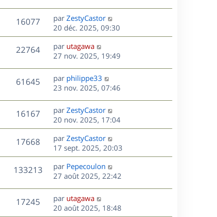
a
r
u
e
e
s
g
n
r
s
D
par
ZestyCastor
V
16077
e
e
i
m
s
e
20 déc. 2025, 09:30
e
e
a
r
u
s
r
s
D
g
par
utagawa
n
V
22764
m
s
e
e
e
27 nov. 2025, 19:49
i
e
a
r
u
e
s
s
g
n
r
D
par
philippe33
V
61645
s
e
e
i
m
e
23 nov. 2025, 07:46
a
e
e
r
u
s
g
r
s
n
D
par
ZestyCastor
e
V
16167
m
s
e
i
e
20 nov. 2025, 17:04
e
a
e
r
u
s
s
g
r
D
par
ZestyCastor
n
V
17668
s
e
m
e
e
17 sept. 2025, 20:03
i
a
e
r
u
e
g
s
s
D
par
Pepecoulon
n
r
V
133213
e
s
e
e
27 août 2025, 22:42
i
m
a
r
u
e
e
s
g
n
r
s
D
par
utagawa
V
17245
e
e
i
m
s
e
20 août 2025, 18:48
e
e
a
r