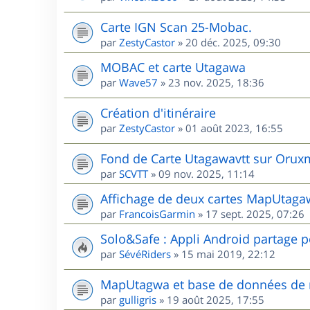
Carte IGN Scan 25-Mobac.
par
ZestyCastor
»
20 déc. 2025, 09:30
MOBAC et carte Utagawa
par
Wave57
»
23 nov. 2025, 18:36
Création d'itinéraire
par
ZestyCastor
»
01 août 2023, 16:55
Fond de Carte Utagawavtt sur Oru
par
SCVTT
»
09 nov. 2025, 11:14
Affichage de deux cartes MapUta
par
FrancoisGarmin
»
17 sept. 2025, 07:26
Solo&Safe : Appli Android partage p
par
SévéRiders
»
15 mai 2019, 22:12
MapUtagwa et base de données de 
par
gulligris
»
19 août 2025, 17:55