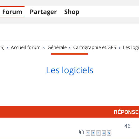
Forum
Partager
Shop
S)
Accueil forum
Générale
Cartographie et GPS
Les logi
Les logiciels
RÉPONSE
R
46
1
2
3
4
5
é