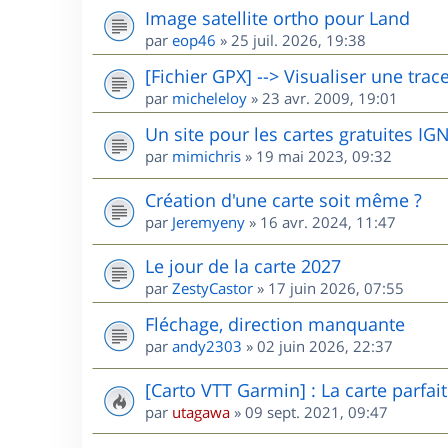
Image satellite ortho pour Land
par
eop46
»
25 juil. 2026, 19:38
[Fichier GPX] --> Visualiser une trac
par
micheleloy
»
23 avr. 2009, 19:01
Un site pour les cartes gratuites I
par
mimichris
»
19 mai 2023, 09:32
Création d'une carte soit même ?
par
Jeremyeny
»
16 avr. 2024, 11:47
Le jour de la carte 2027
par
ZestyCastor
»
17 juin 2026, 07:55
Fléchage, direction manquante
par
andy2303
»
02 juin 2026, 22:37
[Carto VTT Garmin] : La carte parfait
par
utagawa
»
09 sept. 2021, 09:47