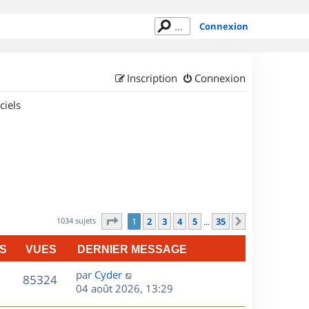
Connexion
Inscription
Connexion
ciels
Page
1
sur
35
1034 sujets
1
2
3
4
5
35
Suivant
…
S
VUES
DERNIER MESSAGE
D
par
Cyder
V
85324
e
04 août 2026, 13:29
r
u