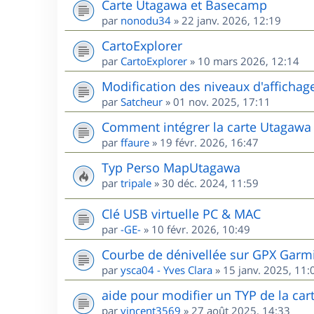
Carte Utagawa et Basecamp
par
nonodu34
»
22 janv. 2026, 12:19
CartoExplorer
par
CartoExplorer
»
10 mars 2026, 12:14
Modification des niveaux d'affichag
par
Satcheur
»
01 nov. 2025, 17:11
Comment intégrer la carte Utagawa
par
ffaure
»
19 févr. 2026, 16:47
Typ Perso MapUtagawa
par
tripale
»
30 déc. 2024, 11:59
Clé USB virtuelle PC & MAC
par
-GE-
»
10 févr. 2026, 10:49
Courbe de dénivellée sur GPX Garm
par
ysca04 - Yves Clara
»
15 janv. 2025, 11:
aide pour modifier un TYP de la cart
par
vincent3569
»
27 août 2025, 14:33