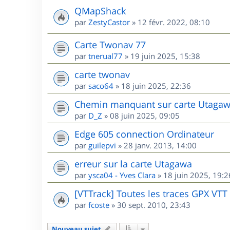
QMapShack
par
ZestyCastor
»
12 févr. 2022, 08:10
Carte Twonav 77
par
tnerual77
»
19 juin 2025, 15:38
carte twonav
par
saco64
»
18 juin 2025, 22:36
Chemin manquant sur carte Utagaw
par
D_Z
»
08 juin 2025, 09:05
Edge 605 connection Ordinateur
par
guilepvi
»
28 janv. 2013, 14:00
erreur sur la carte Utagawa
par
ysca04 - Yves Clara
»
18 juin 2025, 19:2
[VTTrack] Toutes les traces GPX VTT
par
fcoste
»
30 sept. 2010, 23:43
Nouveau sujet