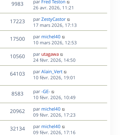
D
par
Fred Teston
e
V
9983
m
s
e
i
e
26 avr. 2026, 11:21
e
a
e
r
u
s
s
g
r
D
par
ZestyCastor
n
V
17223
s
e
m
e
e
17 mars 2026, 17:13
i
a
e
r
u
e
g
s
s
D
par
michel40
n
r
V
17500
e
s
e
e
10 mars 2026, 12:53
i
m
a
r
u
e
e
s
D
g
par
utagawa
n
r
V
s
10560
e
e
e
24 févr. 2026, 14:50
i
m
s
r
u
e
e
a
s
D
par
Alain_Vert
n
r
V
s
64103
g
e
e
10 févr. 2026, 19:01
i
m
s
e
r
u
e
e
a
s
n
r
s
D
g
par
-GE-
V
8583
e
i
m
s
e
e
10 févr. 2026, 10:49
e
e
a
r
u
s
r
s
D
g
par
michel40
n
V
20962
m
s
e
e
e
09 févr. 2026, 17:23
i
e
a
r
u
e
s
s
D
g
par
michel40
n
r
V
32134
s
e
e
e
09 févr. 2026, 17:16
i
m