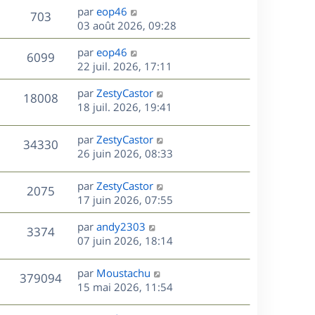
n
D
par
eop46
V
703
e
i
e
03 août 2026, 09:28
e
r
u
s
r
D
par
eop46
n
V
6099
m
e
e
22 juil. 2026, 17:11
i
e
r
u
e
s
s
D
par
ZestyCastor
n
r
V
18008
s
e
e
18 juil. 2026, 19:41
i
m
a
r
u
e
e
s
g
n
r
s
D
par
ZestyCastor
V
34330
e
e
i
m
s
e
26 juin 2026, 08:33
e
e
a
r
u
s
r
s
g
n
D
par
ZestyCastor
V
2075
m
s
e
e
i
e
17 juin 2026, 07:55
e
a
e
r
u
s
s
g
r
D
par
andy2303
n
V
3374
s
e
m
e
e
07 juin 2026, 18:14
i
a
e
r
u
e
g
s
s
n
r
D
par
Moustachu
e
V
379094
s
e
i
m
e
15 mai 2026, 11:54
a
e
e
r
u
s
g
r
s
n