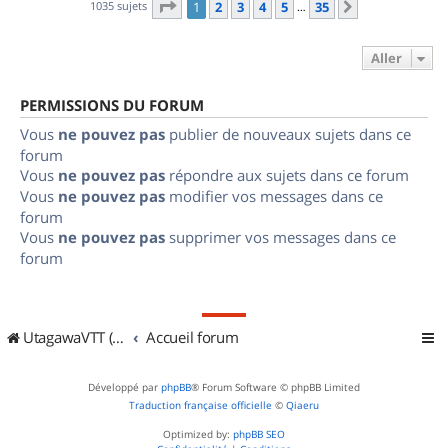
Page
1
sur
35
1035 sujets
1
2
3
4
5
35
Suivant
…
Aller
PERMISSIONS DU FORUM
Vous
ne pouvez pas
publier de nouveaux sujets dans ce
forum
Vous
ne pouvez pas
répondre aux sujets dans ce forum
Vous
ne pouvez pas
modifier vos messages dans ce
forum
Vous
ne pouvez pas
supprimer vos messages dans ce
forum
UtagawaVTT (Randos VTT et VTTAE avec traces GPS)
Accueil forum
Développé par
phpBB
® Forum Software © phpBB Limited
Traduction française officielle
©
Qiaeru
Optimized by:
phpBB SEO