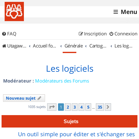
Menu
FAQ
Inscription
Connexion
UtagawaVTT (Randos VTT et VTTAE avec traces GPS)
Accueil forum
Générale
Cartographie et GPS
Les logiciels
Les logiciels
Modérateur :
Modérateurs des Forums
Nouveau sujet
Page
1
sur
35
1035 sujets
1
2
3
4
5
35
Suivant
…
Sujets
Un outil simple pour éditer et s'échanger ses