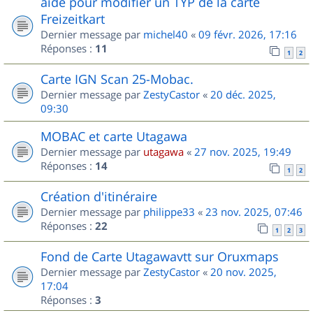
aide pour modifier un TYP de la carte
Freizeitkart
Dernier message par
michel40
«
09 févr. 2026, 17:16
Réponses :
11
1
2
Carte IGN Scan 25-Mobac.
Dernier message par
ZestyCastor
«
20 déc. 2025,
09:30
MOBAC et carte Utagawa
Dernier message par
utagawa
«
27 nov. 2025, 19:49
Réponses :
14
1
2
Création d'itinéraire
Dernier message par
philippe33
«
23 nov. 2025, 07:46
Réponses :
22
1
2
3
Fond de Carte Utagawavtt sur Oruxmaps
Dernier message par
ZestyCastor
«
20 nov. 2025,
17:04
Réponses :
3