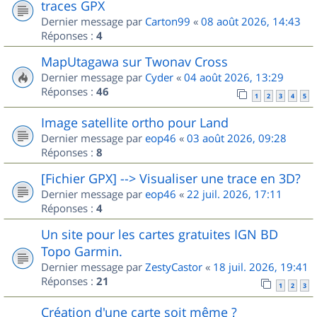
traces GPX
Dernier message par
Carton99
«
08 août 2026, 14:43
Réponses :
4
MapUtagawa sur Twonav Cross
Dernier message par
Cyder
«
04 août 2026, 13:29
Réponses :
46
1
2
3
4
5
Image satellite ortho pour Land
Dernier message par
eop46
«
03 août 2026, 09:28
Réponses :
8
[Fichier GPX] --> Visualiser une trace en 3D?
Dernier message par
eop46
«
22 juil. 2026, 17:11
Réponses :
4
Un site pour les cartes gratuites IGN BD
Topo Garmin.
Dernier message par
ZestyCastor
«
18 juil. 2026, 19:41
Réponses :
21
1
2
3
Création d'une carte soit même ?