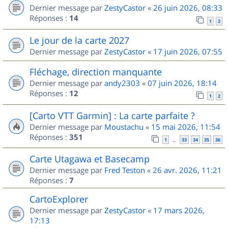
Dernier message par
ZestyCastor
«
26 juin 2026, 08:33
Réponses :
14
1
2
Le jour de la carte 2027
Dernier message par
ZestyCastor
«
17 juin 2026, 07:55
Fléchage, direction manquante
Dernier message par
andy2303
«
07 juin 2026, 18:14
Réponses :
12
1
2
[Carto VTT Garmin] : La carte parfaite ?
Dernier message par
Moustachu
«
15 mai 2026, 11:54
Réponses :
351
1
33
34
35
36
…
Carte Utagawa et Basecamp
Dernier message par
Fred Teston
«
26 avr. 2026, 11:21
Réponses :
7
CartoExplorer
Dernier message par
ZestyCastor
«
17 mars 2026,
17:13