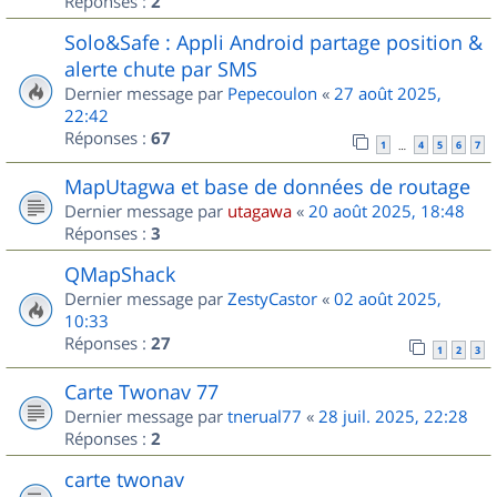
Réponses :
2
Solo&Safe : Appli Android partage position &
alerte chute par SMS
Dernier message par
Pepecoulon
«
27 août 2025,
22:42
Réponses :
67
1
4
5
6
7
…
MapUtagwa et base de données de routage
Dernier message par
utagawa
«
20 août 2025, 18:48
Réponses :
3
QMapShack
Dernier message par
ZestyCastor
«
02 août 2025,
10:33
Réponses :
27
1
2
3
Carte Twonav 77
Dernier message par
tnerual77
«
28 juil. 2025, 22:28
Réponses :
2
carte twonav