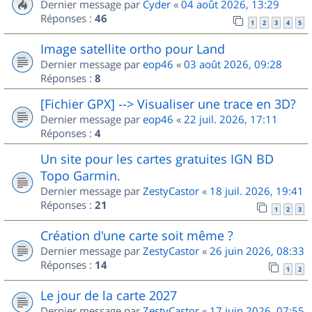
Dernier message par
Cyder
«
04 août 2026, 13:29
Réponses :
46
1
2
3
4
5
Image satellite ortho pour Land
Dernier message par
eop46
«
03 août 2026, 09:28
Réponses :
8
[Fichier GPX] --> Visualiser une trace en 3D?
Dernier message par
eop46
«
22 juil. 2026, 17:11
Réponses :
4
Un site pour les cartes gratuites IGN BD
Topo Garmin.
Dernier message par
ZestyCastor
«
18 juil. 2026, 19:41
Réponses :
21
1
2
3
Création d'une carte soit même ?
Dernier message par
ZestyCastor
«
26 juin 2026, 08:33
Réponses :
14
1
2
Le jour de la carte 2027
Dernier message par
ZestyCastor
«
17 juin 2026, 07:55