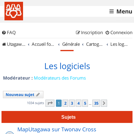
Menu
FAQ
Inscription
Connexion
UtagawaVTT (Randos VTT et VTTAE avec traces GPS)
Accueil forum
Générale
Cartographie et GPS
Les logiciels
Les logiciels
Modérateur :
Modérateurs des Forums
Nouveau sujet
Page
1
sur
35
1034 sujets
1
2
3
4
5
35
Suivant
…
Sujets
MapUtagawa sur Twonav Cross