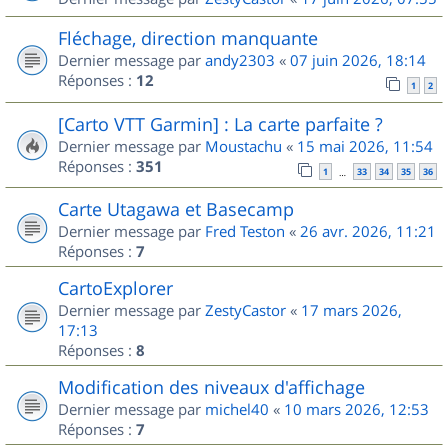
Fléchage, direction manquante
Dernier message par
andy2303
«
07 juin 2026, 18:14
Réponses :
12
1
2
[Carto VTT Garmin] : La carte parfaite ?
Dernier message par
Moustachu
«
15 mai 2026, 11:54
Réponses :
351
1
33
34
35
36
…
Carte Utagawa et Basecamp
Dernier message par
Fred Teston
«
26 avr. 2026, 11:21
Réponses :
7
CartoExplorer
Dernier message par
ZestyCastor
«
17 mars 2026,
17:13
Réponses :
8
Modification des niveaux d'affichage
Dernier message par
michel40
«
10 mars 2026, 12:53
Réponses :
7