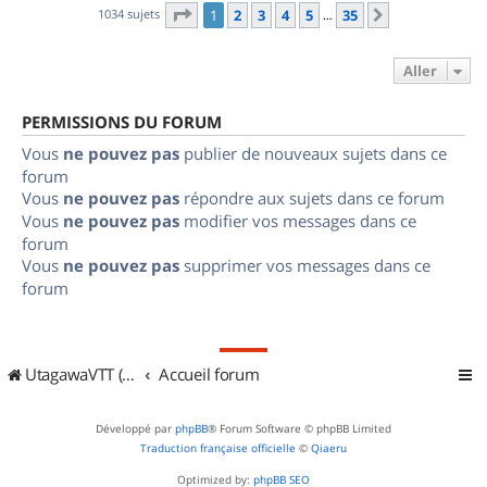
Page
1
sur
35
1034 sujets
1
2
3
4
5
35
Suivant
…
Aller
PERMISSIONS DU FORUM
Vous
ne pouvez pas
publier de nouveaux sujets dans ce
forum
Vous
ne pouvez pas
répondre aux sujets dans ce forum
Vous
ne pouvez pas
modifier vos messages dans ce
forum
Vous
ne pouvez pas
supprimer vos messages dans ce
forum
UtagawaVTT (Randos VTT et VTTAE avec traces GPS)
Accueil forum
Développé par
phpBB
® Forum Software © phpBB Limited
Traduction française officielle
©
Qiaeru
Optimized by:
phpBB SEO