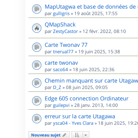
MapUtagwa et base de données de 
par
gulligris
»
19 août 2025, 17:55
QMapShack
par
ZestyCastor
»
12 févr. 2022, 08:10
Carte Twonav 77
par
tnerual77
»
19 juin 2025, 15:38
carte twonav
par
saco64
»
18 juin 2025, 22:36
Chemin manquant sur carte Utagaw
par
D_Z
»
08 juin 2025, 09:05
Edge 605 connection Ordinateur
par
guilepvi
»
28 janv. 2013, 14:00
erreur sur la carte Utagawa
par
ysca04 - Yves Clara
»
18 juin 2025, 19:2
Nouveau sujet