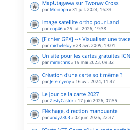
MapUtagawa sur Twonav Cross
par
Moniopa
»
31 juil. 2024, 16:33
Image satellite ortho pour Land
par
eop46
»
25 juil. 2026, 19:38
[Fichier GPX] --> Visualiser une trac
par
micheleloy
»
23 avr. 2009, 19:01
Un site pour les cartes gratuites I
par
mimichris
»
19 mai 2023, 09:32
Création d'une carte soit même ?
par
Jeremyeny
»
16 avr. 2024, 11:47
Le jour de la carte 2027
par
ZestyCastor
»
17 juin 2026, 07:55
Fléchage, direction manquante
par
andy2303
»
02 juin 2026, 22:37
[Carto VTT Garmin] : La carte parfait