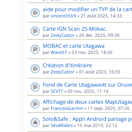
aide pour modifier un TYP de la cart
par
vincent3569
»
27 août 2025, 14:33
Carte IGN Scan 25-Mobac.
par
ZestyCastor
»
20 déc. 2025, 09:30
MOBAC et carte Utagawa
par
Wave57
»
23 nov. 2025, 18:36
Création d'itinéraire
par
ZestyCastor
»
01 août 2023, 16:55
Fond de Carte Utagawavtt sur Oru
par
SCVTT
»
09 nov. 2025, 11:14
Affichage de deux cartes MapUta
par
FrancoisGarmin
»
17 sept. 2025, 07:26
Solo&Safe : Appli Android partage p
par
SévéRiders
»
15 mai 2019, 22:12