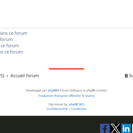
p
s
n
e
o
s
s
n
e
dans ce forum
s
s
 forum
e
 ce forum
s ce forum
s
S)
Accueil forum
S
Développé par
phpBB
® Forum Software © phpBB Limited
Traduction française officielle
©
Qiaeru
Optimized by:
phpBB SEO
Confidentialité
|
Conditions