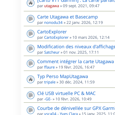
par
utagawa
»
09 sept. 2021, 09:47
Carte Utagawa et Basecamp
par
nonodu34
»
22 janv. 2026, 12:19
CartoExplorer
par
CartoExplorer
»
10 mars 2026, 12:14
Modification des niveaux d'affichag
par
Satcheur
»
01 nov. 2025, 17:11
Comment intégrer la carte Utagawa
par
ffaure
»
19 févr. 2026, 16:47
Typ Perso MapUtagawa
par
tripale
»
30 déc. 2024, 11:59
Clé USB virtuelle PC & MAC
par
-GE-
»
10 févr. 2026, 10:49
Courbe de dénivellée sur GPX Garm
par
ysca04 - Yves Clara
»
15 janv. 2025, 11: