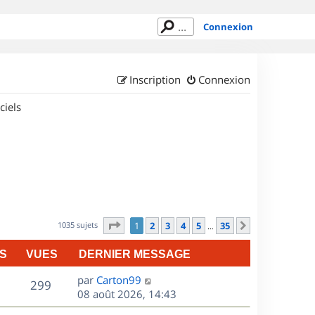
Connexion
Inscription
Connexion
ciels
Page
1
sur
35
1035 sujets
1
2
3
4
5
35
Suivant
…
S
VUES
DERNIER MESSAGE
D
par
Carton99
V
299
e
08 août 2026, 14:43
r
u