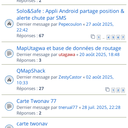
Réponses :
2
Solo&Safe : Appli Android partage position &
alerte chute par SMS
Dernier message par
Pepecoulon
«
27 août 2025,
22:42
Réponses :
67
1
4
5
6
7
…
MapUtagwa et base de données de routage
Dernier message par
utagawa
«
20 août 2025, 18:48
Réponses :
3
QMapShack
Dernier message par
ZestyCastor
«
02 août 2025,
10:33
Réponses :
27
1
2
3
Carte Twonav 77
Dernier message par
tnerual77
«
28 juil. 2025, 22:28
Réponses :
2
carte twonav