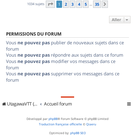
Page
1
sur
35
1034 sujets
1
2
3
4
5
35
Suivant
…
Aller
PERMISSIONS DU FORUM
Vous
ne pouvez pas
publier de nouveaux sujets dans ce
forum
Vous
ne pouvez pas
répondre aux sujets dans ce forum
Vous
ne pouvez pas
modifier vos messages dans ce
forum
Vous
ne pouvez pas
supprimer vos messages dans ce
forum
UtagawaVTT (Randos VTT et VTTAE avec traces GPS)
Accueil forum
Développé par
phpBB
® Forum Software © phpBB Limited
Traduction française officielle
©
Qiaeru
Optimized by:
phpBB SEO