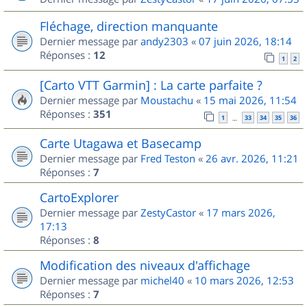
Fléchage, direction manquante
Dernier message par
andy2303
«
07 juin 2026, 18:14
Réponses :
12
1
2
[Carto VTT Garmin] : La carte parfaite ?
Dernier message par
Moustachu
«
15 mai 2026, 11:54
Réponses :
351
1
33
34
35
36
…
Carte Utagawa et Basecamp
Dernier message par
Fred Teston
«
26 avr. 2026, 11:21
Réponses :
7
CartoExplorer
Dernier message par
ZestyCastor
«
17 mars 2026,
17:13
Réponses :
8
Modification des niveaux d'affichage
Dernier message par
michel40
«
10 mars 2026, 12:53
Réponses :
7