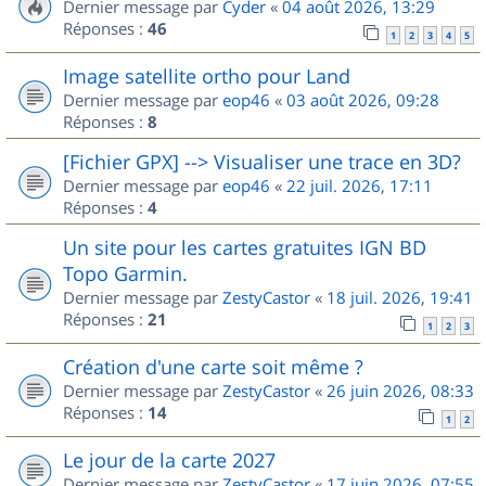
Dernier message par
Cyder
«
04 août 2026, 13:29
Réponses :
46
1
2
3
4
5
Image satellite ortho pour Land
Dernier message par
eop46
«
03 août 2026, 09:28
Réponses :
8
[Fichier GPX] --> Visualiser une trace en 3D?
Dernier message par
eop46
«
22 juil. 2026, 17:11
Réponses :
4
Un site pour les cartes gratuites IGN BD
Topo Garmin.
Dernier message par
ZestyCastor
«
18 juil. 2026, 19:41
Réponses :
21
1
2
3
Création d'une carte soit même ?
Dernier message par
ZestyCastor
«
26 juin 2026, 08:33
Réponses :
14
1
2
Le jour de la carte 2027
Dernier message par
ZestyCastor
«
17 juin 2026, 07:55