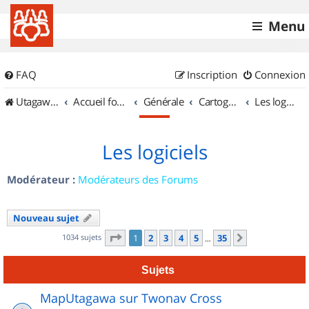
Menu
FAQ
Inscription
Connexion
UtagawaVTT (Randos VTT et VTTAE avec traces GPS)
Accueil forum
Générale
Cartographie et GPS
Les logiciels
Les logiciels
Modérateur :
Modérateurs des Forums
Nouveau sujet
Page
1
sur
35
1034 sujets
1
2
3
4
5
35
Suivant
…
Sujets
MapUtagawa sur Twonav Cross