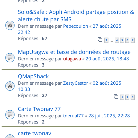
Réponses :
2
Solo&Safe : Appli Android partage position &
alerte chute par SMS
Dernier message par
Pepecoulon
«
27 août 2025,
22:42
Réponses :
67
1
4
5
6
7
…
MapUtagwa et base de données de routage
Dernier message par
utagawa
«
20 août 2025, 18:48
Réponses :
3
QMapShack
Dernier message par
ZestyCastor
«
02 août 2025,
10:33
Réponses :
27
1
2
3
Carte Twonav 77
Dernier message par
tnerual77
«
28 juil. 2025, 22:28
Réponses :
2
carte twonav