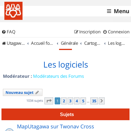
Menu
FAQ
Inscription
Connexion
UtagawaVTT (Randos VTT et VTTAE avec traces GPS)
Accueil forum
Générale
Cartographie et GPS
Les logiciels
Les logiciels
Modérateur :
Modérateurs des Forums
Nouveau sujet
Page
1
sur
35
1034 sujets
1
2
3
4
5
35
Suivant
…
Sujets
MapUtagawa sur Twonav Cross