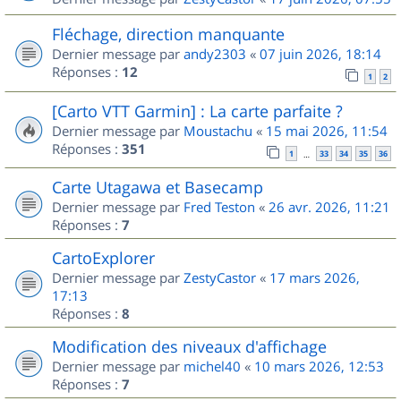
Fléchage, direction manquante
Dernier message par
andy2303
«
07 juin 2026, 18:14
Réponses :
12
1
2
[Carto VTT Garmin] : La carte parfaite ?
Dernier message par
Moustachu
«
15 mai 2026, 11:54
Réponses :
351
1
33
34
35
36
…
Carte Utagawa et Basecamp
Dernier message par
Fred Teston
«
26 avr. 2026, 11:21
Réponses :
7
CartoExplorer
Dernier message par
ZestyCastor
«
17 mars 2026,
17:13
Réponses :
8
Modification des niveaux d'affichage
Dernier message par
michel40
«
10 mars 2026, 12:53
Réponses :
7