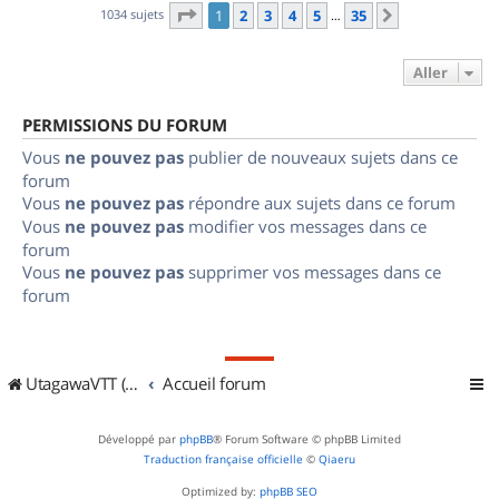
Page
1
sur
35
1034 sujets
1
2
3
4
5
35
Suivant
…
Aller
PERMISSIONS DU FORUM
Vous
ne pouvez pas
publier de nouveaux sujets dans ce
forum
Vous
ne pouvez pas
répondre aux sujets dans ce forum
Vous
ne pouvez pas
modifier vos messages dans ce
forum
Vous
ne pouvez pas
supprimer vos messages dans ce
forum
UtagawaVTT (Randos VTT et VTTAE avec traces GPS)
Accueil forum
Développé par
phpBB
® Forum Software © phpBB Limited
Traduction française officielle
©
Qiaeru
Optimized by:
phpBB SEO