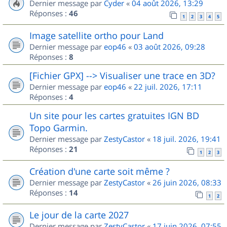
Dernier message par
Cyder
«
04 août 2026, 13:29
Réponses :
46
1
2
3
4
5
Image satellite ortho pour Land
Dernier message par
eop46
«
03 août 2026, 09:28
Réponses :
8
[Fichier GPX] --> Visualiser une trace en 3D?
Dernier message par
eop46
«
22 juil. 2026, 17:11
Réponses :
4
Un site pour les cartes gratuites IGN BD
Topo Garmin.
Dernier message par
ZestyCastor
«
18 juil. 2026, 19:41
Réponses :
21
1
2
3
Création d'une carte soit même ?
Dernier message par
ZestyCastor
«
26 juin 2026, 08:33
Réponses :
14
1
2
Le jour de la carte 2027
Dernier message par
ZestyCastor
«
17 juin 2026, 07:55