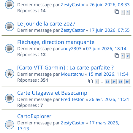
Dernier message par
ZestyCastor
«
26 juin 2026, 08:33
Réponses :
14
1
2
Le jour de la carte 2027
Dernier message par
ZestyCastor
«
17 juin 2026, 07:55
Fléchage, direction manquante
Dernier message par
andy2303
«
07 juin 2026, 18:14
Réponses :
12
1
2
[Carto VTT Garmin] : La carte parfaite ?
Dernier message par
Moustachu
«
15 mai 2026, 11:54
Réponses :
351
1
33
34
35
36
…
Carte Utagawa et Basecamp
Dernier message par
Fred Teston
«
26 avr. 2026, 11:21
Réponses :
7
CartoExplorer
Dernier message par
ZestyCastor
«
17 mars 2026,
17:13