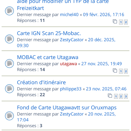
aide pour modifier un TYP de la carte
Freizeitkart
Dernier message par
michel40
«
09 févr. 2026, 17:16
Réponses :
11
1
2
Carte IGN Scan 25-Mobac.
Dernier message par
ZestyCastor
«
20 déc. 2025,
09:30
MOBAC et carte Utagawa
Dernier message par
utagawa
«
27 nov. 2025, 19:49
Réponses :
14
1
2
Création d'itinéraire
Dernier message par
philippe33
«
23 nov. 2025, 07:46
Réponses :
22
1
2
3
Fond de Carte Utagawavtt sur Oruxmaps
Dernier message par
ZestyCastor
«
20 nov. 2025,
17:04
Réponses :
3