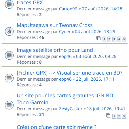
traces GPX
Dernier message par
Carton99
«
07 août 2026, 14:28
Réponses :
2
MapUtagawa sur Twonav Cross
Dernier message par
Cyder
«
04 août 2026, 13:29
Réponses :
46
1
2
3
4
5
Image satellite ortho pour Land
Dernier message par
eop46
«
03 août 2026, 09:28
Réponses :
8
[Fichier GPX] --> Visualiser une trace en 3D?
Dernier message par
eop46
«
22 juil. 2026, 17:11
Réponses :
4
Un site pour les cartes gratuites IGN BD
Topo Garmin.
Dernier message par
ZestyCastor
«
18 juil. 2026, 19:41
Réponses :
21
1
2
3
Création d'une carte soit même ?