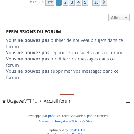
Page
1
sur
35
1035 sujets
1
2
3
4
5
35
Suivant
…
Aller
PERMISSIONS DU FORUM
Vous
ne pouvez pas
publier de nouveaux sujets dans ce
forum
Vous
ne pouvez pas
répondre aux sujets dans ce forum
Vous
ne pouvez pas
modifier vos messages dans ce
forum
Vous
ne pouvez pas
supprimer vos messages dans ce
forum
UtagawaVTT (Randos VTT et VTTAE avec traces GPS)
Accueil forum
Développé par
phpBB
® Forum Software © phpBB Limited
Traduction française officielle
©
Qiaeru
Optimized by:
phpBB SEO