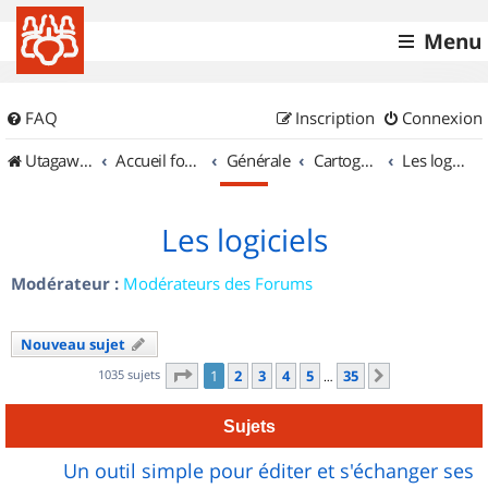
Menu
FAQ
Inscription
Connexion
UtagawaVTT (Randos VTT et VTTAE avec traces GPS)
Accueil forum
Générale
Cartographie et GPS
Les logiciels
Les logiciels
Modérateur :
Modérateurs des Forums
Nouveau sujet
Page
1
sur
35
1035 sujets
1
2
3
4
5
35
Suivant
…
Sujets
Un outil simple pour éditer et s'échanger ses