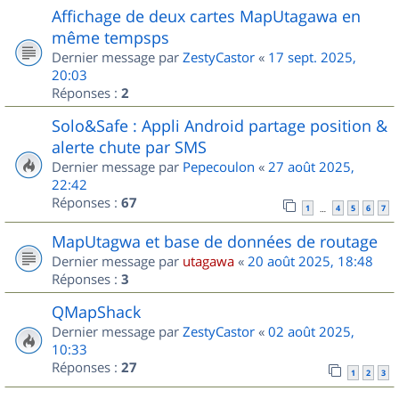
Affichage de deux cartes MapUtagawa en
même tempsps
Dernier message par
ZestyCastor
«
17 sept. 2025,
20:03
Réponses :
2
Solo&Safe : Appli Android partage position &
alerte chute par SMS
Dernier message par
Pepecoulon
«
27 août 2025,
22:42
Réponses :
67
1
4
5
6
7
…
MapUtagwa et base de données de routage
Dernier message par
utagawa
«
20 août 2025, 18:48
Réponses :
3
QMapShack
Dernier message par
ZestyCastor
«
02 août 2025,
10:33
Réponses :
27
1
2
3