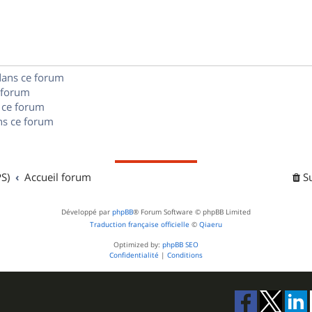
p
s
n
e
o
s
s
n
e
dans ce forum
s
s
 forum
e
 ce forum
s ce forum
s
S)
Accueil forum
S
Développé par
phpBB
® Forum Software © phpBB Limited
Traduction française officielle
©
Qiaeru
Optimized by:
phpBB SEO
Confidentialité
|
Conditions