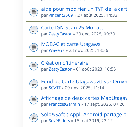
aide pour modifier un TYP de la cart
par
vincent3569
»
27 août 2025, 14:33
Carte IGN Scan 25-Mobac.
par
ZestyCastor
»
20 déc. 2025, 09:30
MOBAC et carte Utagawa
par
Wave57
»
23 nov. 2025, 18:36
Création d'itinéraire
par
ZestyCastor
»
01 août 2023, 16:55
Fond de Carte Utagawavtt sur Oru
par
SCVTT
»
09 nov. 2025, 11:14
Affichage de deux cartes MapUta
par
FrancoisGarmin
»
17 sept. 2025, 07:26
Solo&Safe : Appli Android partage p
par
SévéRiders
»
15 mai 2019, 22:12