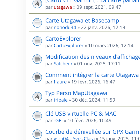
par
utagawa
»
09 sept. 2021, 09:47
Carte Utagawa et Basecamp
par
nonodu34
»
22 janv. 2026, 12:19
CartoExplorer
par
CartoExplorer
»
10 mars 2026, 12:14
Modification des niveaux d'affichag
par
Satcheur
»
01 nov. 2025, 17:11
Comment intégrer la carte Utagawa
par
ffaure
»
19 févr. 2026, 16:47
Typ Perso MapUtagawa
par
tripale
»
30 déc. 2024, 11:59
Clé USB virtuelle PC & MAC
par
-GE-
»
10 févr. 2026, 10:49
Courbe de dénivellée sur GPX Garm
par
ysca04 - Yves Clara
»
15 janv. 2025, 11: