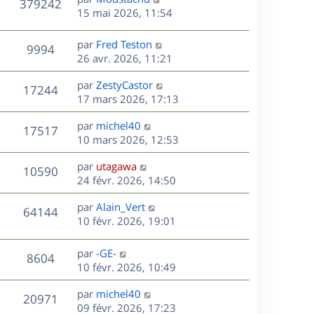
e
V
379242
s
e
i
m
e
15 mai 2026, 11:54
a
e
e
r
u
s
g
r
s
n
D
par
Fred Teston
e
V
9994
m
s
e
i
e
26 avr. 2026, 11:21
e
a
e
r
u
s
s
g
r
D
par
ZestyCastor
n
V
17244
s
e
m
e
e
17 mars 2026, 17:13
i
a
e
r
u
e
g
s
s
D
par
michel40
n
r
V
17517
e
s
e
e
10 mars 2026, 12:53
i
m
a
r
u
e
e
s
D
g
par
utagawa
n
r
V
s
10590
e
e
e
24 févr. 2026, 14:50
i
m
s
r
u
e
e
a
s
D
par
Alain_Vert
n
r
V
s
64144
g
e
e
10 févr. 2026, 19:01
i
m
s
e
r
u
e
e
a
s
n
r
s
D
g
par
-GE-
V
8604
e
i
m
s
e
e
10 févr. 2026, 10:49
e
e
a
r
u
s
r
s
D
g
par
michel40
n
V
20971
m
s
e
e
e
09 févr. 2026, 17:23
i