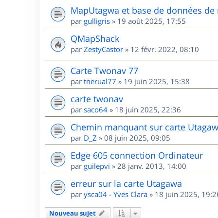
MapUtagwa et base de données de 
par
gulligris
»
19 août 2025, 17:55
QMapShack
par
ZestyCastor
»
12 févr. 2022, 08:10
Carte Twonav 77
par
tnerual77
»
19 juin 2025, 15:38
carte twonav
par
saco64
»
18 juin 2025, 22:36
Chemin manquant sur carte Utagaw
par
D_Z
»
08 juin 2025, 09:05
Edge 605 connection Ordinateur
par
guilepvi
»
28 janv. 2013, 14:00
erreur sur la carte Utagawa
par
ysca04 - Yves Clara
»
18 juin 2025, 19:2
Nouveau sujet