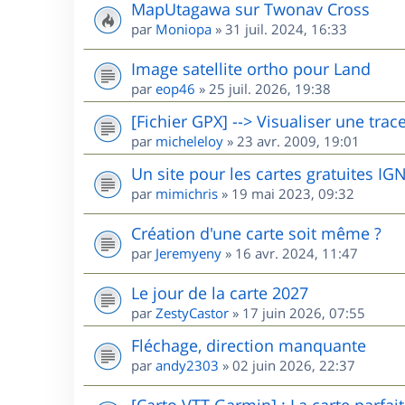
MapUtagawa sur Twonav Cross
par
Moniopa
»
31 juil. 2024, 16:33
Image satellite ortho pour Land
par
eop46
»
25 juil. 2026, 19:38
[Fichier GPX] --> Visualiser une trac
par
micheleloy
»
23 avr. 2009, 19:01
Un site pour les cartes gratuites I
par
mimichris
»
19 mai 2023, 09:32
Création d'une carte soit même ?
par
Jeremyeny
»
16 avr. 2024, 11:47
Le jour de la carte 2027
par
ZestyCastor
»
17 juin 2026, 07:55
Fléchage, direction manquante
par
andy2303
»
02 juin 2026, 22:37
[Carto VTT Garmin] : La carte parfait