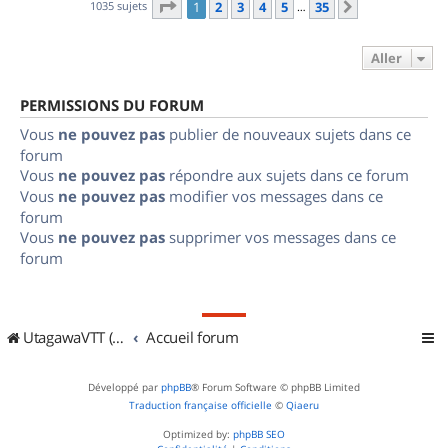
Page
1
sur
35
1035 sujets
1
2
3
4
5
35
Suivant
…
Aller
PERMISSIONS DU FORUM
Vous
ne pouvez pas
publier de nouveaux sujets dans ce
forum
Vous
ne pouvez pas
répondre aux sujets dans ce forum
Vous
ne pouvez pas
modifier vos messages dans ce
forum
Vous
ne pouvez pas
supprimer vos messages dans ce
forum
UtagawaVTT (Randos VTT et VTTAE avec traces GPS)
Accueil forum
Développé par
phpBB
® Forum Software © phpBB Limited
Traduction française officielle
©
Qiaeru
Optimized by:
phpBB SEO