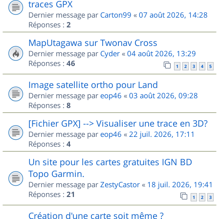
traces GPX
Dernier message par
Carton99
«
07 août 2026, 14:28
Réponses :
2
MapUtagawa sur Twonav Cross
Dernier message par
Cyder
«
04 août 2026, 13:29
Réponses :
46
1
2
3
4
5
Image satellite ortho pour Land
Dernier message par
eop46
«
03 août 2026, 09:28
Réponses :
8
[Fichier GPX] --> Visualiser une trace en 3D?
Dernier message par
eop46
«
22 juil. 2026, 17:11
Réponses :
4
Un site pour les cartes gratuites IGN BD
Topo Garmin.
Dernier message par
ZestyCastor
«
18 juil. 2026, 19:41
Réponses :
21
1
2
3
Création d'une carte soit même ?