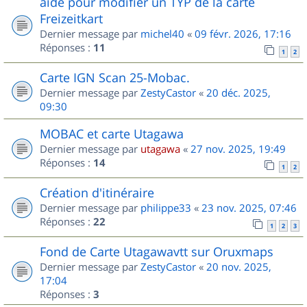
aide pour modifier un TYP de la carte
Freizeitkart
Dernier message par
michel40
«
09 févr. 2026, 17:16
Réponses :
11
1
2
Carte IGN Scan 25-Mobac.
Dernier message par
ZestyCastor
«
20 déc. 2025,
09:30
MOBAC et carte Utagawa
Dernier message par
utagawa
«
27 nov. 2025, 19:49
Réponses :
14
1
2
Création d'itinéraire
Dernier message par
philippe33
«
23 nov. 2025, 07:46
Réponses :
22
1
2
3
Fond de Carte Utagawavtt sur Oruxmaps
Dernier message par
ZestyCastor
«
20 nov. 2025,
17:04
Réponses :
3