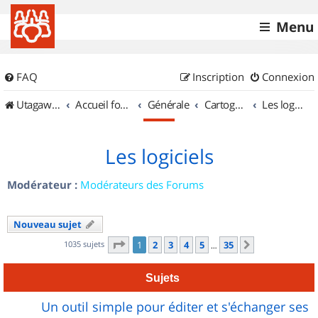
Menu
FAQ
Inscription
Connexion
UtagawaVTT (Randos VTT et VTTAE avec traces GPS)
Accueil forum
Générale
Cartographie et GPS
Les logiciels
Les logiciels
Modérateur :
Modérateurs des Forums
Nouveau sujet
Page
1
sur
35
1035 sujets
1
2
3
4
5
35
Suivant
…
Sujets
Un outil simple pour éditer et s'échanger ses