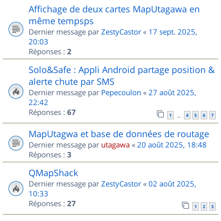
Affichage de deux cartes MapUtagawa en
même tempsps
Dernier message par
ZestyCastor
«
17 sept. 2025,
20:03
Réponses :
2
Solo&Safe : Appli Android partage position &
alerte chute par SMS
Dernier message par
Pepecoulon
«
27 août 2025,
22:42
Réponses :
67
1
4
5
6
7
…
MapUtagwa et base de données de routage
Dernier message par
utagawa
«
20 août 2025, 18:48
Réponses :
3
QMapShack
Dernier message par
ZestyCastor
«
02 août 2025,
10:33
Réponses :
27
1
2
3