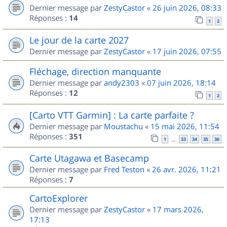
Dernier message par
ZestyCastor
«
26 juin 2026, 08:33
Réponses :
14
1
2
Le jour de la carte 2027
Dernier message par
ZestyCastor
«
17 juin 2026, 07:55
Fléchage, direction manquante
Dernier message par
andy2303
«
07 juin 2026, 18:14
Réponses :
12
1
2
[Carto VTT Garmin] : La carte parfaite ?
Dernier message par
Moustachu
«
15 mai 2026, 11:54
Réponses :
351
1
33
34
35
36
…
Carte Utagawa et Basecamp
Dernier message par
Fred Teston
«
26 avr. 2026, 11:21
Réponses :
7
CartoExplorer
Dernier message par
ZestyCastor
«
17 mars 2026,
17:13