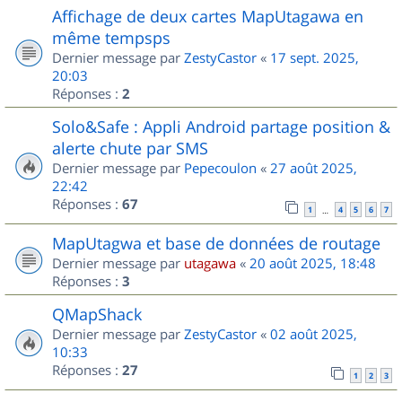
Affichage de deux cartes MapUtagawa en
même tempsps
Dernier message par
ZestyCastor
«
17 sept. 2025,
20:03
Réponses :
2
Solo&Safe : Appli Android partage position &
alerte chute par SMS
Dernier message par
Pepecoulon
«
27 août 2025,
22:42
Réponses :
67
1
4
5
6
7
…
MapUtagwa et base de données de routage
Dernier message par
utagawa
«
20 août 2025, 18:48
Réponses :
3
QMapShack
Dernier message par
ZestyCastor
«
02 août 2025,
10:33
Réponses :
27
1
2
3