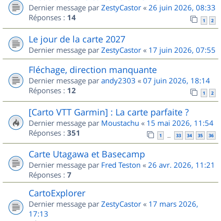
Dernier message par
ZestyCastor
«
26 juin 2026, 08:33
Réponses :
14
1
2
Le jour de la carte 2027
Dernier message par
ZestyCastor
«
17 juin 2026, 07:55
Fléchage, direction manquante
Dernier message par
andy2303
«
07 juin 2026, 18:14
Réponses :
12
1
2
[Carto VTT Garmin] : La carte parfaite ?
Dernier message par
Moustachu
«
15 mai 2026, 11:54
Réponses :
351
1
33
34
35
36
…
Carte Utagawa et Basecamp
Dernier message par
Fred Teston
«
26 avr. 2026, 11:21
Réponses :
7
CartoExplorer
Dernier message par
ZestyCastor
«
17 mars 2026,
17:13