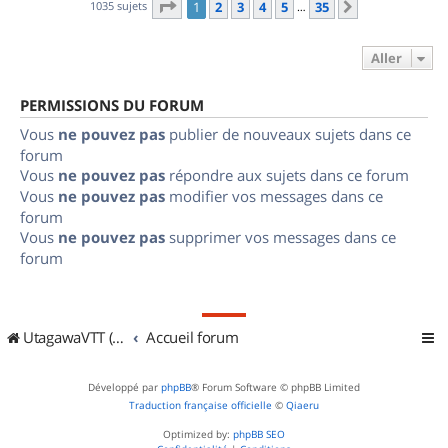
Page
1
sur
35
1035 sujets
1
2
3
4
5
35
Suivant
…
Aller
PERMISSIONS DU FORUM
Vous
ne pouvez pas
publier de nouveaux sujets dans ce
forum
Vous
ne pouvez pas
répondre aux sujets dans ce forum
Vous
ne pouvez pas
modifier vos messages dans ce
forum
Vous
ne pouvez pas
supprimer vos messages dans ce
forum
UtagawaVTT (Randos VTT et VTTAE avec traces GPS)
Accueil forum
Développé par
phpBB
® Forum Software © phpBB Limited
Traduction française officielle
©
Qiaeru
Optimized by:
phpBB SEO