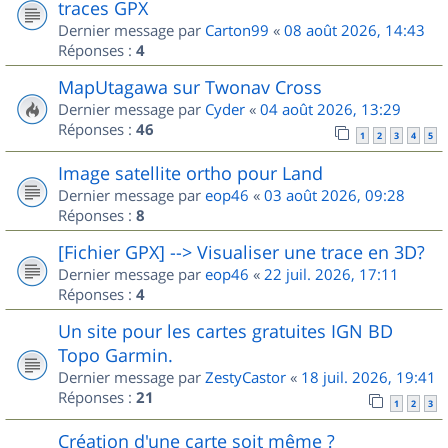
traces GPX
Dernier message par
Carton99
«
08 août 2026, 14:43
Réponses :
4
MapUtagawa sur Twonav Cross
Dernier message par
Cyder
«
04 août 2026, 13:29
Réponses :
46
1
2
3
4
5
Image satellite ortho pour Land
Dernier message par
eop46
«
03 août 2026, 09:28
Réponses :
8
[Fichier GPX] --> Visualiser une trace en 3D?
Dernier message par
eop46
«
22 juil. 2026, 17:11
Réponses :
4
Un site pour les cartes gratuites IGN BD
Topo Garmin.
Dernier message par
ZestyCastor
«
18 juil. 2026, 19:41
Réponses :
21
1
2
3
Création d'une carte soit même ?