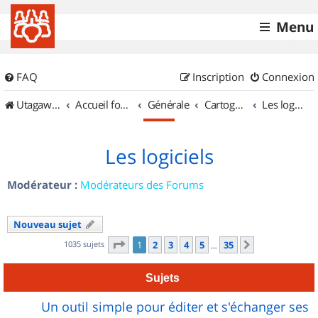
Menu
FAQ
Inscription
Connexion
UtagawaVTT (Randos VTT et VTTAE avec traces GPS)
Accueil forum
Générale
Cartographie et GPS
Les logiciels
Les logiciels
Modérateur :
Modérateurs des Forums
Nouveau sujet
Page
1
sur
35
1035 sujets
1
2
3
4
5
35
Suivant
…
Sujets
Un outil simple pour éditer et s'échanger ses