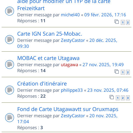
aide pour modifier un TYP de la carte
Freizeitkart
Dernier message par
michel40
«
09 févr. 2026, 17:16
Réponses :
11
1
2
Carte IGN Scan 25-Mobac.
Dernier message par
ZestyCastor
«
20 déc. 2025,
09:30
MOBAC et carte Utagawa
Dernier message par
utagawa
«
27 nov. 2025, 19:49
Réponses :
14
1
2
Création d'itinéraire
Dernier message par
philippe33
«
23 nov. 2025, 07:46
Réponses :
22
1
2
3
Fond de Carte Utagawavtt sur Oruxmaps
Dernier message par
ZestyCastor
«
20 nov. 2025,
17:04
Réponses :
3