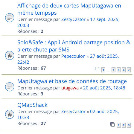
Affichage de deux cartes MapUtagawa en
même tempsps
Dernier message par
ZestyCastor
«
17 sept. 2025,
20:03
Réponses :
2
Solo&Safe : Appli Android partage position &
alerte chute par SMS
Dernier message par
Pepecoulon
«
27 août 2025,
22:42
Réponses :
67
1
4
5
6
7
…
MapUtagwa et base de données de routage
Dernier message par
utagawa
«
20 août 2025, 18:48
Réponses :
3
QMapShack
Dernier message par
ZestyCastor
«
02 août 2025,
10:33
Réponses :
27
1
2
3