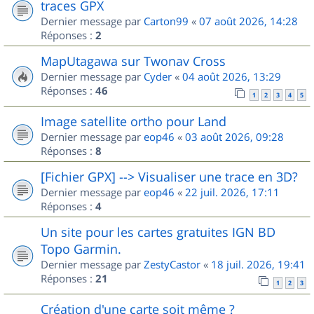
traces GPX
Dernier message par
Carton99
«
07 août 2026, 14:28
Réponses :
2
MapUtagawa sur Twonav Cross
Dernier message par
Cyder
«
04 août 2026, 13:29
Réponses :
46
1
2
3
4
5
Image satellite ortho pour Land
Dernier message par
eop46
«
03 août 2026, 09:28
Réponses :
8
[Fichier GPX] --> Visualiser une trace en 3D?
Dernier message par
eop46
«
22 juil. 2026, 17:11
Réponses :
4
Un site pour les cartes gratuites IGN BD
Topo Garmin.
Dernier message par
ZestyCastor
«
18 juil. 2026, 19:41
Réponses :
21
1
2
3
Création d'une carte soit même ?