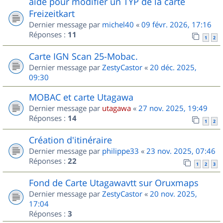
aide pour modifier un TYP de la carte
Freizeitkart
Dernier message par
michel40
«
09 févr. 2026, 17:16
Réponses :
11
1
2
Carte IGN Scan 25-Mobac.
Dernier message par
ZestyCastor
«
20 déc. 2025,
09:30
MOBAC et carte Utagawa
Dernier message par
utagawa
«
27 nov. 2025, 19:49
Réponses :
14
1
2
Création d'itinéraire
Dernier message par
philippe33
«
23 nov. 2025, 07:46
Réponses :
22
1
2
3
Fond de Carte Utagawavtt sur Oruxmaps
Dernier message par
ZestyCastor
«
20 nov. 2025,
17:04
Réponses :
3