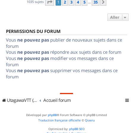
Page
1
sur
35
1035 sujets
1
2
3
4
5
35
Suivant
…
Aller
PERMISSIONS DU FORUM
Vous
ne pouvez pas
publier de nouveaux sujets dans ce
forum
Vous
ne pouvez pas
répondre aux sujets dans ce forum
Vous
ne pouvez pas
modifier vos messages dans ce
forum
Vous
ne pouvez pas
supprimer vos messages dans ce
forum
UtagawaVTT (Randos VTT et VTTAE avec traces GPS)
Accueil forum
Développé par
phpBB
® Forum Software © phpBB Limited
Traduction française officielle
©
Qiaeru
Optimized by:
phpBB SEO