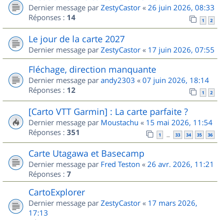
Dernier message par
ZestyCastor
«
26 juin 2026, 08:33
Réponses :
14
1
2
Le jour de la carte 2027
Dernier message par
ZestyCastor
«
17 juin 2026, 07:55
Fléchage, direction manquante
Dernier message par
andy2303
«
07 juin 2026, 18:14
Réponses :
12
1
2
[Carto VTT Garmin] : La carte parfaite ?
Dernier message par
Moustachu
«
15 mai 2026, 11:54
Réponses :
351
1
33
34
35
36
…
Carte Utagawa et Basecamp
Dernier message par
Fred Teston
«
26 avr. 2026, 11:21
Réponses :
7
CartoExplorer
Dernier message par
ZestyCastor
«
17 mars 2026,
17:13