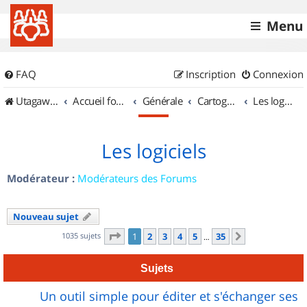
Menu
FAQ
Inscription
Connexion
UtagawaVTT (Randos VTT et VTTAE avec traces GPS)
Accueil forum
Générale
Cartographie et GPS
Les logiciels
Les logiciels
Modérateur :
Modérateurs des Forums
Nouveau sujet
Page
1
sur
35
1035 sujets
1
2
3
4
5
35
Suivant
…
Sujets
Un outil simple pour éditer et s'échanger ses