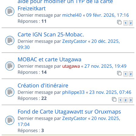
aide pour modifier un TYP de la carte
Freizeitkart
Dernier message par
michel40
«
09 févr. 2026, 17:16
Réponses :
11
1
2
Carte IGN Scan 25-Mobac.
Dernier message par
ZestyCastor
«
20 déc. 2025,
09:30
MOBAC et carte Utagawa
Dernier message par
utagawa
«
27 nov. 2025, 19:49
Réponses :
14
1
2
Création d'itinéraire
Dernier message par
philippe33
«
23 nov. 2025, 07:46
Réponses :
22
1
2
3
Fond de Carte Utagawavtt sur Oruxmaps
Dernier message par
ZestyCastor
«
20 nov. 2025,
17:04
Réponses :
3