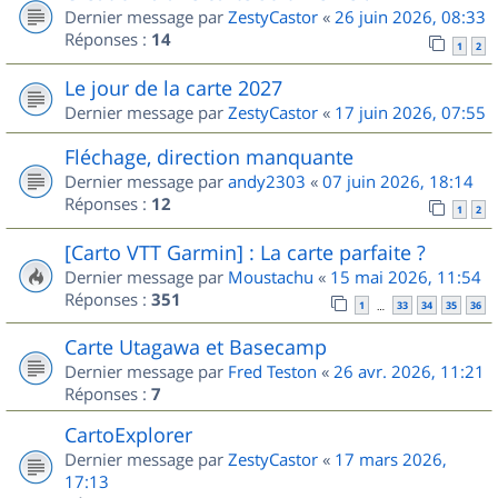
Dernier message par
ZestyCastor
«
26 juin 2026, 08:33
Réponses :
14
1
2
Le jour de la carte 2027
Dernier message par
ZestyCastor
«
17 juin 2026, 07:55
Fléchage, direction manquante
Dernier message par
andy2303
«
07 juin 2026, 18:14
Réponses :
12
1
2
[Carto VTT Garmin] : La carte parfaite ?
Dernier message par
Moustachu
«
15 mai 2026, 11:54
Réponses :
351
1
33
34
35
36
…
Carte Utagawa et Basecamp
Dernier message par
Fred Teston
«
26 avr. 2026, 11:21
Réponses :
7
CartoExplorer
Dernier message par
ZestyCastor
«
17 mars 2026,
17:13