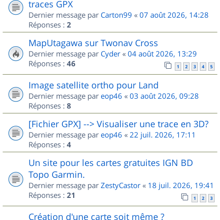
traces GPX
Dernier message par
Carton99
«
07 août 2026, 14:28
Réponses :
2
MapUtagawa sur Twonav Cross
Dernier message par
Cyder
«
04 août 2026, 13:29
Réponses :
46
1
2
3
4
5
Image satellite ortho pour Land
Dernier message par
eop46
«
03 août 2026, 09:28
Réponses :
8
[Fichier GPX] --> Visualiser une trace en 3D?
Dernier message par
eop46
«
22 juil. 2026, 17:11
Réponses :
4
Un site pour les cartes gratuites IGN BD
Topo Garmin.
Dernier message par
ZestyCastor
«
18 juil. 2026, 19:41
Réponses :
21
1
2
3
Création d'une carte soit même ?