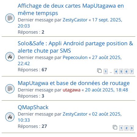
Affichage de deux cartes MapUtagawa en
même tempsps
Dernier message par
ZestyCastor
«
17 sept. 2025,
20:03
Réponses :
2
Solo&Safe : Appli Android partage position &
alerte chute par SMS
Dernier message par
Pepecoulon
«
27 août 2025,
22:42
Réponses :
67
1
4
5
6
7
…
MapUtagwa et base de données de routage
Dernier message par
utagawa
«
20 août 2025, 18:48
Réponses :
3
QMapShack
Dernier message par
ZestyCastor
«
02 août 2025,
10:33
Réponses :
27
1
2
3