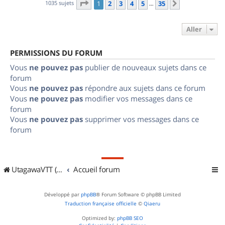
Page
1
sur
35
1035 sujets
1
2
3
4
5
35
Suivant
…
Aller
PERMISSIONS DU FORUM
Vous
ne pouvez pas
publier de nouveaux sujets dans ce
forum
Vous
ne pouvez pas
répondre aux sujets dans ce forum
Vous
ne pouvez pas
modifier vos messages dans ce
forum
Vous
ne pouvez pas
supprimer vos messages dans ce
forum
UtagawaVTT (Randos VTT et VTTAE avec traces GPS)
Accueil forum
Développé par
phpBB
® Forum Software © phpBB Limited
Traduction française officielle
©
Qiaeru
Optimized by:
phpBB SEO