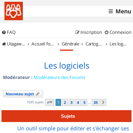
Menu
FAQ
Inscription
Connexion
UtagawaVTT (Randos VTT et VTTAE avec traces GPS)
Accueil forum
Générale
Cartographie et GPS
Les logiciels
Les logiciels
Modérateur :
Modérateurs des Forums
Nouveau sujet
Page
1
sur
35
1035 sujets
1
2
3
4
5
35
Suivant
…
Sujets
Un outil simple pour éditer et s'échanger ses