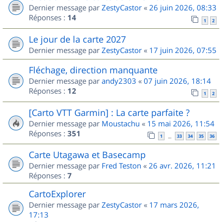
Dernier message par
ZestyCastor
«
26 juin 2026, 08:33
Réponses :
14
1
2
Le jour de la carte 2027
Dernier message par
ZestyCastor
«
17 juin 2026, 07:55
Fléchage, direction manquante
Dernier message par
andy2303
«
07 juin 2026, 18:14
Réponses :
12
1
2
[Carto VTT Garmin] : La carte parfaite ?
Dernier message par
Moustachu
«
15 mai 2026, 11:54
Réponses :
351
1
33
34
35
36
…
Carte Utagawa et Basecamp
Dernier message par
Fred Teston
«
26 avr. 2026, 11:21
Réponses :
7
CartoExplorer
Dernier message par
ZestyCastor
«
17 mars 2026,
17:13