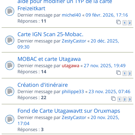
aide pour modifier un TYP de la carte
Freizeitkart
Dernier message par
michel40
«
09 févr. 2026, 17:16
Réponses :
11
1
2
Carte IGN Scan 25-Mobac.
Dernier message par
ZestyCastor
«
20 déc. 2025,
09:30
MOBAC et carte Utagawa
Dernier message par
utagawa
«
27 nov. 2025, 19:49
Réponses :
14
1
2
Création d'itinéraire
Dernier message par
philippe33
«
23 nov. 2025, 07:46
Réponses :
22
1
2
3
Fond de Carte Utagawavtt sur Oruxmaps
Dernier message par
ZestyCastor
«
20 nov. 2025,
17:04
Réponses :
3