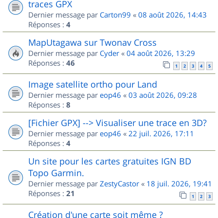
traces GPX
Dernier message par
Carton99
«
08 août 2026, 14:43
Réponses :
4
MapUtagawa sur Twonav Cross
Dernier message par
Cyder
«
04 août 2026, 13:29
Réponses :
46
1
2
3
4
5
Image satellite ortho pour Land
Dernier message par
eop46
«
03 août 2026, 09:28
Réponses :
8
[Fichier GPX] --> Visualiser une trace en 3D?
Dernier message par
eop46
«
22 juil. 2026, 17:11
Réponses :
4
Un site pour les cartes gratuites IGN BD
Topo Garmin.
Dernier message par
ZestyCastor
«
18 juil. 2026, 19:41
Réponses :
21
1
2
3
Création d'une carte soit même ?