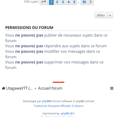
Page
1
sur
35
1035 sujets
1
2
3
4
5
35
Suivant
…
Aller
PERMISSIONS DU FORUM
Vous
ne pouvez pas
publier de nouveaux sujets dans ce
forum
Vous
ne pouvez pas
répondre aux sujets dans ce forum
Vous
ne pouvez pas
modifier vos messages dans ce
forum
Vous
ne pouvez pas
supprimer vos messages dans ce
forum
UtagawaVTT (Randos VTT et VTTAE avec traces GPS)
Accueil forum
Développé par
phpBB
® Forum Software © phpBB Limited
Traduction française officielle
©
Qiaeru
Optimized by:
phpBB SEO