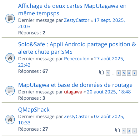
Affichage de deux cartes MapUtagawa en
même tempsps
Dernier message par
ZestyCastor
«
17 sept. 2025,
20:03
Réponses :
2
Solo&Safe : Appli Android partage position &
alerte chute par SMS
Dernier message par
Pepecoulon
«
27 août 2025,
22:42
Réponses :
67
1
4
5
6
7
…
MapUtagwa et base de données de routage
Dernier message par
utagawa
«
20 août 2025, 18:48
Réponses :
3
QMapShack
Dernier message par
ZestyCastor
«
02 août 2025,
10:33
Réponses :
27
1
2
3