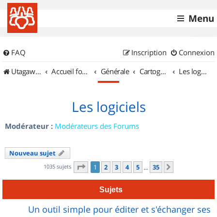
Menu
FAQ
Inscription
Connexion
UtagawaVTT (Randos VTT et VTTAE avec traces GPS)
Accueil forum
Générale
Cartographie et GPS
Les logiciels
Les logiciels
Modérateur :
Modérateurs des Forums
Nouveau sujet
Page
1
sur
35
1035 sujets
1
2
3
4
5
35
Suivant
…
Sujets
Un outil simple pour éditer et s'échanger ses