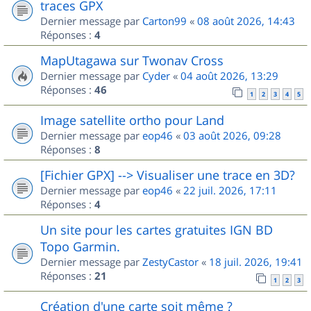
traces GPX
Dernier message par
Carton99
«
08 août 2026, 14:43
Réponses :
4
MapUtagawa sur Twonav Cross
Dernier message par
Cyder
«
04 août 2026, 13:29
Réponses :
46
1
2
3
4
5
Image satellite ortho pour Land
Dernier message par
eop46
«
03 août 2026, 09:28
Réponses :
8
[Fichier GPX] --> Visualiser une trace en 3D?
Dernier message par
eop46
«
22 juil. 2026, 17:11
Réponses :
4
Un site pour les cartes gratuites IGN BD
Topo Garmin.
Dernier message par
ZestyCastor
«
18 juil. 2026, 19:41
Réponses :
21
1
2
3
Création d'une carte soit même ?