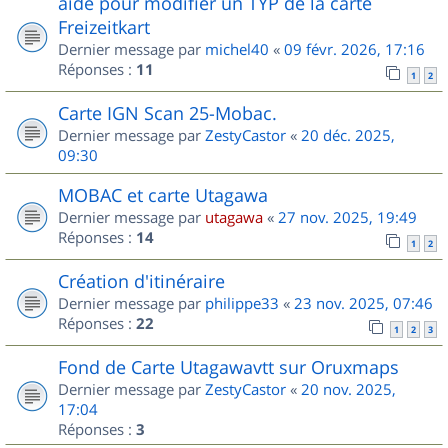
aide pour modifier un TYP de la carte
Freizeitkart
Dernier message par
michel40
«
09 févr. 2026, 17:16
Réponses :
11
1
2
Carte IGN Scan 25-Mobac.
Dernier message par
ZestyCastor
«
20 déc. 2025,
09:30
MOBAC et carte Utagawa
Dernier message par
utagawa
«
27 nov. 2025, 19:49
Réponses :
14
1
2
Création d'itinéraire
Dernier message par
philippe33
«
23 nov. 2025, 07:46
Réponses :
22
1
2
3
Fond de Carte Utagawavtt sur Oruxmaps
Dernier message par
ZestyCastor
«
20 nov. 2025,
17:04
Réponses :
3