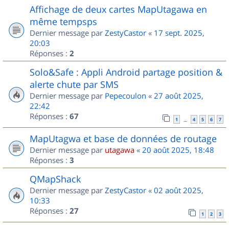
Affichage de deux cartes MapUtagawa en
même tempsps
Dernier message par
ZestyCastor
«
17 sept. 2025,
20:03
Réponses :
2
Solo&Safe : Appli Android partage position &
alerte chute par SMS
Dernier message par
Pepecoulon
«
27 août 2025,
22:42
Réponses :
67
1
4
5
6
7
…
MapUtagwa et base de données de routage
Dernier message par
utagawa
«
20 août 2025, 18:48
Réponses :
3
QMapShack
Dernier message par
ZestyCastor
«
02 août 2025,
10:33
Réponses :
27
1
2
3