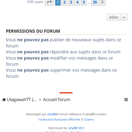
Page
1
sur
35
1035 sujets
1
2
3
4
5
35
Suivant
…
Aller
PERMISSIONS DU FORUM
Vous
ne pouvez pas
publier de nouveaux sujets dans ce
forum
Vous
ne pouvez pas
répondre aux sujets dans ce forum
Vous
ne pouvez pas
modifier vos messages dans ce
forum
Vous
ne pouvez pas
supprimer vos messages dans ce
forum
UtagawaVTT (Randos VTT et VTTAE avec traces GPS)
Accueil forum
Développé par
phpBB
® Forum Software © phpBB Limited
Traduction française officielle
©
Qiaeru
Optimized by:
phpBB SEO