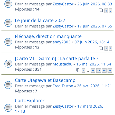
Dernier message par
ZestyCastor
«
26 juin 2026, 08:33
Réponses :
14
1
2
Le jour de la carte 2027
Dernier message par
ZestyCastor
«
17 juin 2026, 07:55
Fléchage, direction manquante
Dernier message par
andy2303
«
07 juin 2026, 18:14
Réponses :
12
1
2
[Carto VTT Garmin] : La carte parfaite ?
Dernier message par
Moustachu
«
15 mai 2026, 11:54
Réponses :
351
1
33
34
35
36
…
Carte Utagawa et Basecamp
Dernier message par
Fred Teston
«
26 avr. 2026, 11:21
Réponses :
7
CartoExplorer
Dernier message par
ZestyCastor
«
17 mars 2026,
17:13