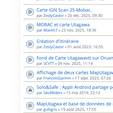
Carte IGN Scan 25-Mobac.
par
ZestyCastor
»
20 déc. 2025, 09:30
MOBAC et carte Utagawa
par
Wave57
»
23 nov. 2025, 18:36
Création d'itinéraire
par
ZestyCastor
»
01 août 2023, 16:55
Fond de Carte Utagawavtt sur Oru
par
SCVTT
»
09 nov. 2025, 11:14
Affichage de deux cartes MapUta
par
FrancoisGarmin
»
17 sept. 2025, 07:26
Solo&Safe : Appli Android partage p
par
SévéRiders
»
15 mai 2019, 22:12
MapUtagwa et base de données de 
par
gulligris
»
19 août 2025, 17:55