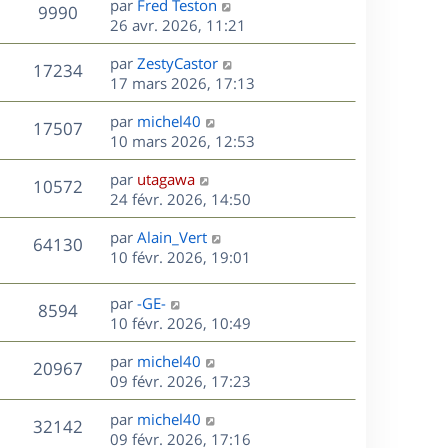
D
par
Fred Teston
e
V
9990
m
s
e
i
e
26 avr. 2026, 11:21
e
a
e
r
u
s
s
g
r
D
par
ZestyCastor
n
V
17234
s
e
m
e
e
17 mars 2026, 17:13
i
a
e
r
u
e
g
s
s
D
par
michel40
n
r
V
17507
e
s
e
e
10 mars 2026, 12:53
i
m
a
r
u
e
e
s
D
g
par
utagawa
n
r
V
s
10572
e
e
e
24 févr. 2026, 14:50
i
m
s
r
u
e
e
a
s
D
par
Alain_Vert
n
r
V
s
64130
g
e
e
10 févr. 2026, 19:01
i
m
s
e
r
u
e
e
a
s
n
r
s
D
g
par
-GE-
V
8594
e
i
m
s
e
e
10 févr. 2026, 10:49
e
e
a
r
u
s
r
s
D
g
par
michel40
n
V
20967
m
s
e
e
e
09 févr. 2026, 17:23
i
e
a
r
u
e
s
s
D
g
par
michel40
n
r
V
32142
s
e
e
e
09 févr. 2026, 17:16
i
m