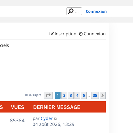
Connexion
Inscription
Connexion
ciels
Page
1
sur
35
1034 sujets
1
2
3
4
5
35
Suivant
…
S
VUES
DERNIER MESSAGE
D
par
Cyder
V
85384
e
04 août 2026, 13:29
r
u