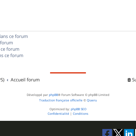
p
s
n
e
o
s
s
n
e
s
dans ce forum
s
 forum
e
 ce forum
s ce forum
s
S)
Accueil forum
S
Développé par
phpBB
® Forum Software © phpBB Limited
Traduction française officielle
©
Qiaeru
Optimized by:
phpBB SEO
Confidentialité
|
Conditions