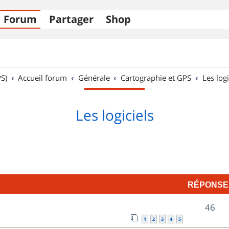
Forum
Partager
Shop
S)
Accueil forum
Générale
Cartographie et GPS
Les logi
Les logiciels
RÉPONSE
R
46
1
2
3
4
5
é