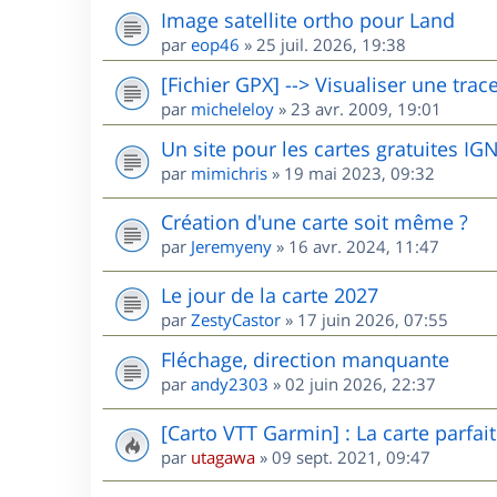
Image satellite ortho pour Land
par
eop46
»
25 juil. 2026, 19:38
[Fichier GPX] --> Visualiser une trac
par
micheleloy
»
23 avr. 2009, 19:01
Un site pour les cartes gratuites I
par
mimichris
»
19 mai 2023, 09:32
Création d'une carte soit même ?
par
Jeremyeny
»
16 avr. 2024, 11:47
Le jour de la carte 2027
par
ZestyCastor
»
17 juin 2026, 07:55
Fléchage, direction manquante
par
andy2303
»
02 juin 2026, 22:37
[Carto VTT Garmin] : La carte parfait
par
utagawa
»
09 sept. 2021, 09:47