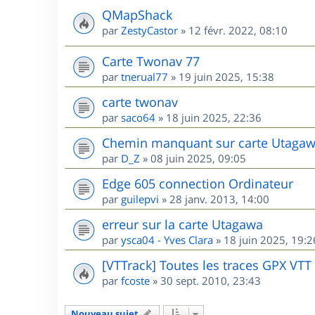
QMapShack
par
ZestyCastor
»
12 févr. 2022, 08:10
Carte Twonav 77
par
tnerual77
»
19 juin 2025, 15:38
carte twonav
par
saco64
»
18 juin 2025, 22:36
Chemin manquant sur carte Utagaw
par
D_Z
»
08 juin 2025, 09:05
Edge 605 connection Ordinateur
par
guilepvi
»
28 janv. 2013, 14:00
erreur sur la carte Utagawa
par
ysca04 - Yves Clara
»
18 juin 2025, 19:2
[VTTrack] Toutes les traces GPX VTT
par
fcoste
»
30 sept. 2010, 23:43
Nouveau sujet