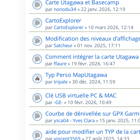
Carte Utagawa et Basecamp
par
nonodu34
»
22 janv. 2026, 12:19
CartoExplorer
par
CartoExplorer
»
10 mars 2026, 12:14
Modification des niveaux d'affichag
par
Satcheur
»
01 nov. 2025, 17:11
Comment intégrer la carte Utagawa
par
ffaure
»
19 févr. 2026, 16:47
Typ Perso MapUtagawa
par
tripale
»
30 déc. 2024, 11:59
Clé USB virtuelle PC & MAC
par
-GE-
»
10 févr. 2026, 10:49
Courbe de dénivellée sur GPX Garm
par
ysca04 - Yves Clara
»
15 janv. 2025, 11:
aide pour modifier un TYP de la cart
par
vincent3569
»
27 août 2025, 14:33