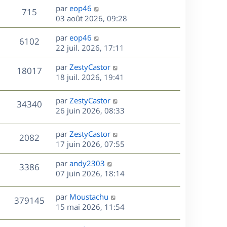
n
D
par
eop46
V
715
e
i
e
03 août 2026, 09:28
e
r
u
s
r
D
par
eop46
n
V
6102
m
e
e
22 juil. 2026, 17:11
i
e
r
u
e
s
s
D
par
ZestyCastor
n
r
V
18017
s
e
e
18 juil. 2026, 19:41
i
m
a
r
u
e
e
s
g
n
r
s
D
par
ZestyCastor
V
34340
e
e
i
m
s
e
26 juin 2026, 08:33
e
e
a
r
u
s
r
s
g
n
D
par
ZestyCastor
V
2082
m
s
e
e
i
e
17 juin 2026, 07:55
e
a
e
r
u
s
s
g
r
D
par
andy2303
n
V
3386
s
e
m
e
e
07 juin 2026, 18:14
i
a
e
r
u
e
g
s
s
n
r
D
par
Moustachu
e
V
379145
s
e
i
m
e
15 mai 2026, 11:54
a
e
e
r
u
s
g
r
s
n