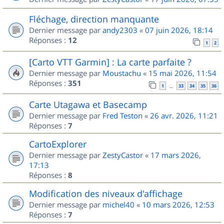
Fléchage, direction manquante
Dernier message par
andy2303
«
07 juin 2026, 18:14
Réponses :
12
1
2
[Carto VTT Garmin] : La carte parfaite ?
Dernier message par
Moustachu
«
15 mai 2026, 11:54
Réponses :
351
1
33
34
35
36
…
Carte Utagawa et Basecamp
Dernier message par
Fred Teston
«
26 avr. 2026, 11:21
Réponses :
7
CartoExplorer
Dernier message par
ZestyCastor
«
17 mars 2026,
17:13
Réponses :
8
Modification des niveaux d'affichage
Dernier message par
michel40
«
10 mars 2026, 12:53
Réponses :
7