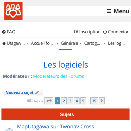
Menu
FAQ
Inscription
Connexion
UtagawaVTT (Randos VTT et VTTAE avec traces GPS)
Accueil forum
Générale
Cartographie et GPS
Les logiciels
Les logiciels
Modérateur :
Modérateurs des Forums
Nouveau sujet
Page
1
sur
35
1034 sujets
1
2
3
4
5
35
Suivant
…
Sujets
MapUtagawa sur Twonav Cross