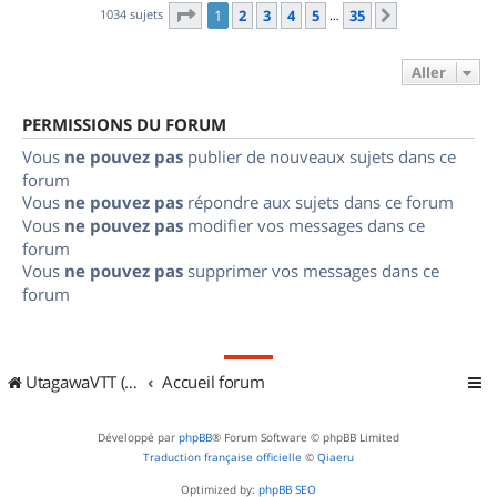
Page
1
sur
35
1034 sujets
1
2
3
4
5
35
Suivant
…
Aller
PERMISSIONS DU FORUM
Vous
ne pouvez pas
publier de nouveaux sujets dans ce
forum
Vous
ne pouvez pas
répondre aux sujets dans ce forum
Vous
ne pouvez pas
modifier vos messages dans ce
forum
Vous
ne pouvez pas
supprimer vos messages dans ce
forum
UtagawaVTT (Randos VTT et VTTAE avec traces GPS)
Accueil forum
Développé par
phpBB
® Forum Software © phpBB Limited
Traduction française officielle
©
Qiaeru
Optimized by:
phpBB SEO