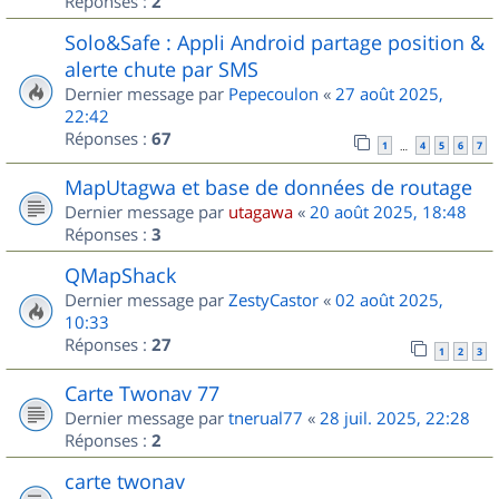
Réponses :
2
Solo&Safe : Appli Android partage position &
alerte chute par SMS
Dernier message par
Pepecoulon
«
27 août 2025,
22:42
Réponses :
67
1
4
5
6
7
…
MapUtagwa et base de données de routage
Dernier message par
utagawa
«
20 août 2025, 18:48
Réponses :
3
QMapShack
Dernier message par
ZestyCastor
«
02 août 2025,
10:33
Réponses :
27
1
2
3
Carte Twonav 77
Dernier message par
tnerual77
«
28 juil. 2025, 22:28
Réponses :
2
carte twonav