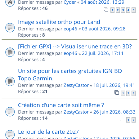
Dernier message par
Cyder
«
04 août 2026, 13:29
Réponses :
46
1
2
3
4
5
Image satellite ortho pour Land
Dernier message par
eop46
«
03 août 2026, 09:28
Réponses :
8
[Fichier GPX] --> Visualiser une trace en 3D?
Dernier message par
eop46
«
22 juil. 2026, 17:11
Réponses :
4
Un site pour les cartes gratuites IGN BD
Topo Garmin.
Dernier message par
ZestyCastor
«
18 juil. 2026, 19:41
Réponses :
21
1
2
3
Création d'une carte soit même ?
Dernier message par
ZestyCastor
«
26 juin 2026, 08:33
Réponses :
14
1
2
Le jour de la carte 2027
Dernier message par
ZestyCastor
«
17 juin 2026, 07:55