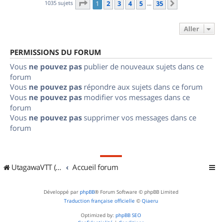
Page
1
sur
35
1035 sujets
1
2
3
4
5
35
Suivant
…
Aller
PERMISSIONS DU FORUM
Vous
ne pouvez pas
publier de nouveaux sujets dans ce
forum
Vous
ne pouvez pas
répondre aux sujets dans ce forum
Vous
ne pouvez pas
modifier vos messages dans ce
forum
Vous
ne pouvez pas
supprimer vos messages dans ce
forum
UtagawaVTT (Randos VTT et VTTAE avec traces GPS)
Accueil forum
Développé par
phpBB
® Forum Software © phpBB Limited
Traduction française officielle
©
Qiaeru
Optimized by:
phpBB SEO