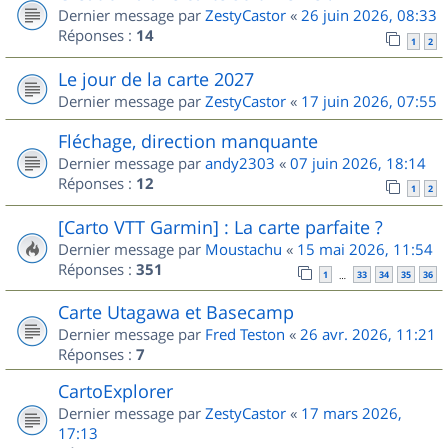
Dernier message par
ZestyCastor
«
26 juin 2026, 08:33
Réponses :
14
1
2
Le jour de la carte 2027
Dernier message par
ZestyCastor
«
17 juin 2026, 07:55
Fléchage, direction manquante
Dernier message par
andy2303
«
07 juin 2026, 18:14
Réponses :
12
1
2
[Carto VTT Garmin] : La carte parfaite ?
Dernier message par
Moustachu
«
15 mai 2026, 11:54
Réponses :
351
1
33
34
35
36
…
Carte Utagawa et Basecamp
Dernier message par
Fred Teston
«
26 avr. 2026, 11:21
Réponses :
7
CartoExplorer
Dernier message par
ZestyCastor
«
17 mars 2026,
17:13