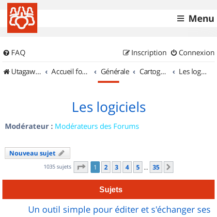
Menu
FAQ
Inscription
Connexion
UtagawaVTT (Randos VTT et VTTAE avec traces GPS)
Accueil forum
Générale
Cartographie et GPS
Les logiciels
Les logiciels
Modérateur :
Modérateurs des Forums
Nouveau sujet
Page
1
sur
35
1035 sujets
1
2
3
4
5
35
Suivant
…
Sujets
Un outil simple pour éditer et s'échanger ses