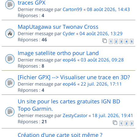
traces GPX
Dernier message par
Carton99
«
08 août 2026, 14:43
Réponses :
4
MapUtagawa sur Twonav Cross
Dernier message par
Cyder
«
04 août 2026, 13:29
Réponses :
46
1
2
3
4
5
Image satellite ortho pour Land
Dernier message par
eop46
«
03 août 2026, 09:28
Réponses :
8
[Fichier GPX] --> Visualiser une trace en 3D?
Dernier message par
eop46
«
22 juil. 2026, 17:11
Réponses :
4
Un site pour les cartes gratuites IGN BD
Topo Garmin.
Dernier message par
ZestyCastor
«
18 juil. 2026, 19:41
Réponses :
21
1
2
3
Création d'une carte soit même ?