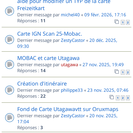
aide pour modifier un TYP de la carte
Freizeitkart
Dernier message par
michel40
«
09 févr. 2026, 17:16
Réponses :
11
1
2
Carte IGN Scan 25-Mobac.
Dernier message par
ZestyCastor
«
20 déc. 2025,
09:30
MOBAC et carte Utagawa
Dernier message par
utagawa
«
27 nov. 2025, 19:49
Réponses :
14
1
2
Création d'itinéraire
Dernier message par
philippe33
«
23 nov. 2025, 07:46
Réponses :
22
1
2
3
Fond de Carte Utagawavtt sur Oruxmaps
Dernier message par
ZestyCastor
«
20 nov. 2025,
17:04
Réponses :
3