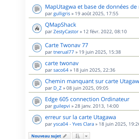
MapUtagwa et base de données de 
par
gulligris
»
19 août 2025, 17:55
QMapShack
par
ZestyCastor
»
12 févr. 2022, 08:10
Carte Twonav 77
par
tnerual77
»
19 juin 2025, 15:38
carte twonav
par
saco64
»
18 juin 2025, 22:36
Chemin manquant sur carte Utagaw
par
D_Z
»
08 juin 2025, 09:05
Edge 605 connection Ordinateur
par
guilepvi
»
28 janv. 2013, 14:00
erreur sur la carte Utagawa
par
ysca04 - Yves Clara
»
18 juin 2025, 19:2
Nouveau sujet