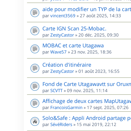
aide pour modifier un TYP de la cart
par
vincent3569
»
27 août 2025, 14:33
Carte IGN Scan 25-Mobac.
par
ZestyCastor
»
20 déc. 2025, 09:30
MOBAC et carte Utagawa
par
Wave57
»
23 nov. 2025, 18:36
Création d'itinéraire
par
ZestyCastor
»
01 août 2023, 16:55
Fond de Carte Utagawavtt sur Oru
par
SCVTT
»
09 nov. 2025, 11:14
Affichage de deux cartes MapUta
par
FrancoisGarmin
»
17 sept. 2025, 07:26
Solo&Safe : Appli Android partage p
par
SévéRiders
»
15 mai 2019, 22:12