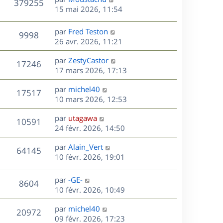
e
V
379255
s
e
i
m
e
15 mai 2026, 11:54
a
e
e
r
u
s
g
r
s
n
D
par
Fred Teston
e
V
9998
m
s
e
i
e
26 avr. 2026, 11:21
e
a
e
r
u
s
s
g
r
D
par
ZestyCastor
n
V
17246
s
e
m
e
e
17 mars 2026, 17:13
i
a
e
r
u
e
g
s
s
D
par
michel40
n
r
V
17517
e
s
e
e
10 mars 2026, 12:53
i
m
a
r
u
e
e
s
D
g
par
utagawa
n
r
V
s
10591
e
e
e
24 févr. 2026, 14:50
i
m
s
r
u
e
e
a
s
D
par
Alain_Vert
n
r
V
s
64145
g
e
e
10 févr. 2026, 19:01
i
m
s
e
r
u
e
e
a
s
n
r
s
D
g
par
-GE-
V
8604
e
i
m
s
e
e
10 févr. 2026, 10:49
e
e
a
r
u
s
r
s
D
g
par
michel40
n
V
20972
m
s
e
e
e
09 févr. 2026, 17:23
i