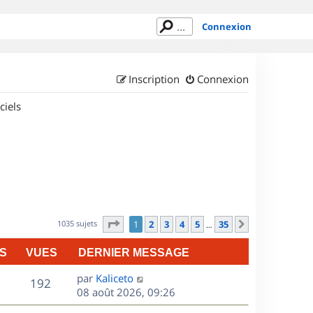
Connexion
Inscription
Connexion
ciels
Page
1
sur
35
1035 sujets
1
2
3
4
5
35
Suivant
…
S
VUES
DERNIER MESSAGE
D
par
Kaliceto
V
192
e
08 août 2026, 09:26
r
u