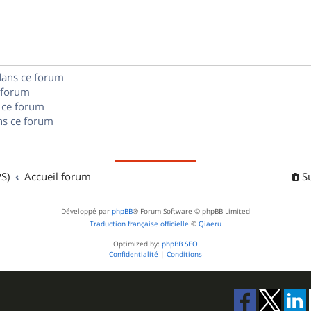
p
s
n
e
o
s
s
n
e
dans ce forum
s
s
 forum
e
 ce forum
s ce forum
s
S)
Accueil forum
S
Développé par
phpBB
® Forum Software © phpBB Limited
Traduction française officielle
©
Qiaeru
Optimized by:
phpBB SEO
Confidentialité
|
Conditions