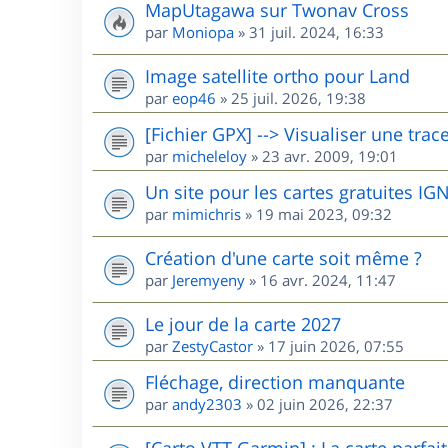
MapUtagawa sur Twonav Cross
par
Moniopa
»
31 juil. 2024, 16:33
Image satellite ortho pour Land
par
eop46
»
25 juil. 2026, 19:38
[Fichier GPX] --> Visualiser une trac
par
micheleloy
»
23 avr. 2009, 19:01
Un site pour les cartes gratuites I
par
mimichris
»
19 mai 2023, 09:32
Création d'une carte soit même ?
par
Jeremyeny
»
16 avr. 2024, 11:47
Le jour de la carte 2027
par
ZestyCastor
»
17 juin 2026, 07:55
Fléchage, direction manquante
par
andy2303
»
02 juin 2026, 22:37
[Carto VTT Garmin] : La carte parfait