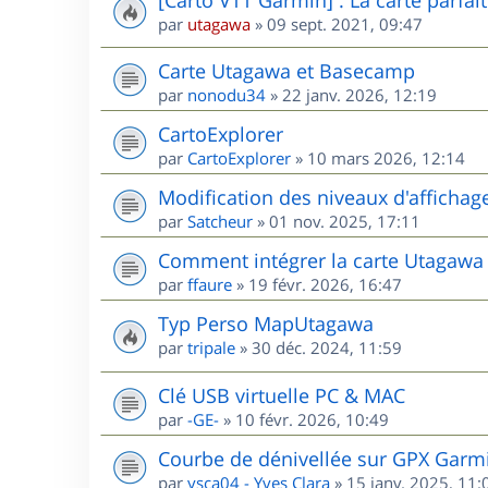
par
utagawa
»
09 sept. 2021, 09:47
Carte Utagawa et Basecamp
par
nonodu34
»
22 janv. 2026, 12:19
CartoExplorer
par
CartoExplorer
»
10 mars 2026, 12:14
Modification des niveaux d'affichag
par
Satcheur
»
01 nov. 2025, 17:11
Comment intégrer la carte Utagawa
par
ffaure
»
19 févr. 2026, 16:47
Typ Perso MapUtagawa
par
tripale
»
30 déc. 2024, 11:59
Clé USB virtuelle PC & MAC
par
-GE-
»
10 févr. 2026, 10:49
Courbe de dénivellée sur GPX Garm
par
ysca04 - Yves Clara
»
15 janv. 2025, 11: