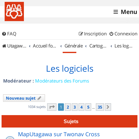
Menu
FAQ
Inscription
Connexion
UtagawaVTT (Randos VTT et VTTAE avec traces GPS)
Accueil forum
Générale
Cartographie et GPS
Les logiciels
Les logiciels
Modérateur :
Modérateurs des Forums
Nouveau sujet
Page
1
sur
35
1034 sujets
1
2
3
4
5
35
Suivant
…
Sujets
MapUtagawa sur Twonav Cross