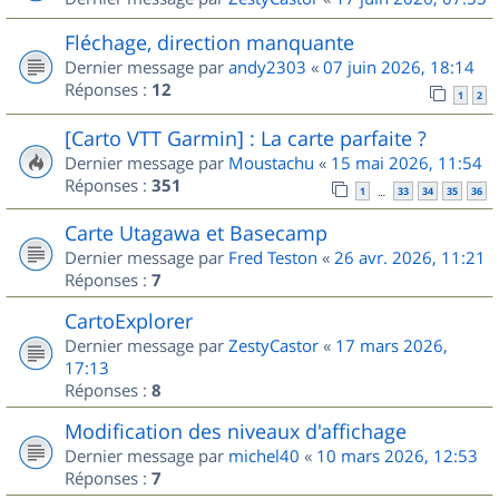
Fléchage, direction manquante
Dernier message par
andy2303
«
07 juin 2026, 18:14
Réponses :
12
1
2
[Carto VTT Garmin] : La carte parfaite ?
Dernier message par
Moustachu
«
15 mai 2026, 11:54
Réponses :
351
1
33
34
35
36
…
Carte Utagawa et Basecamp
Dernier message par
Fred Teston
«
26 avr. 2026, 11:21
Réponses :
7
CartoExplorer
Dernier message par
ZestyCastor
«
17 mars 2026,
17:13
Réponses :
8
Modification des niveaux d'affichage
Dernier message par
michel40
«
10 mars 2026, 12:53
Réponses :
7