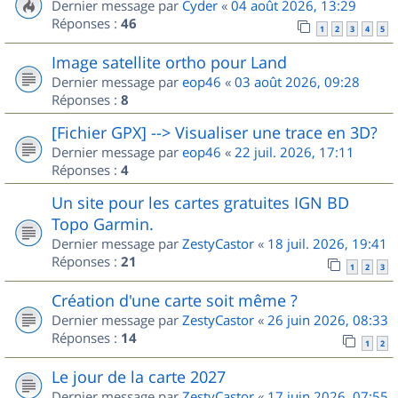
Dernier message par
Cyder
«
04 août 2026, 13:29
Réponses :
46
1
2
3
4
5
Image satellite ortho pour Land
Dernier message par
eop46
«
03 août 2026, 09:28
Réponses :
8
[Fichier GPX] --> Visualiser une trace en 3D?
Dernier message par
eop46
«
22 juil. 2026, 17:11
Réponses :
4
Un site pour les cartes gratuites IGN BD
Topo Garmin.
Dernier message par
ZestyCastor
«
18 juil. 2026, 19:41
Réponses :
21
1
2
3
Création d'une carte soit même ?
Dernier message par
ZestyCastor
«
26 juin 2026, 08:33
Réponses :
14
1
2
Le jour de la carte 2027
Dernier message par
ZestyCastor
«
17 juin 2026, 07:55