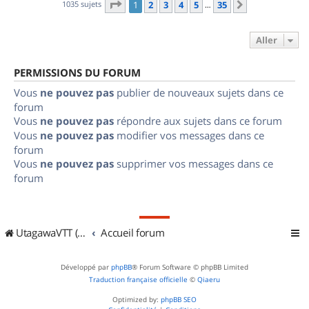
Page
1
sur
35
1035 sujets
1
2
3
4
5
35
Suivant
…
Aller
PERMISSIONS DU FORUM
Vous
ne pouvez pas
publier de nouveaux sujets dans ce
forum
Vous
ne pouvez pas
répondre aux sujets dans ce forum
Vous
ne pouvez pas
modifier vos messages dans ce
forum
Vous
ne pouvez pas
supprimer vos messages dans ce
forum
UtagawaVTT (Randos VTT et VTTAE avec traces GPS)
Accueil forum
Développé par
phpBB
® Forum Software © phpBB Limited
Traduction française officielle
©
Qiaeru
Optimized by:
phpBB SEO