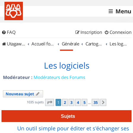
Menu
FAQ
Inscription
Connexion
UtagawaVTT (Randos VTT et VTTAE avec traces GPS)
Accueil forum
Générale
Cartographie et GPS
Les logiciels
Les logiciels
Modérateur :
Modérateurs des Forums
Nouveau sujet
Page
1
sur
35
1035 sujets
1
2
3
4
5
35
Suivant
…
Sujets
Un outil simple pour éditer et s'échanger ses