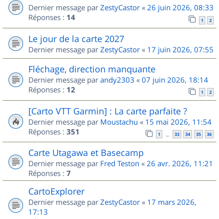
Dernier message par
ZestyCastor
«
26 juin 2026, 08:33
Réponses :
14
1
2
Le jour de la carte 2027
Dernier message par
ZestyCastor
«
17 juin 2026, 07:55
Fléchage, direction manquante
Dernier message par
andy2303
«
07 juin 2026, 18:14
Réponses :
12
1
2
[Carto VTT Garmin] : La carte parfaite ?
Dernier message par
Moustachu
«
15 mai 2026, 11:54
Réponses :
351
1
33
34
35
36
…
Carte Utagawa et Basecamp
Dernier message par
Fred Teston
«
26 avr. 2026, 11:21
Réponses :
7
CartoExplorer
Dernier message par
ZestyCastor
«
17 mars 2026,
17:13