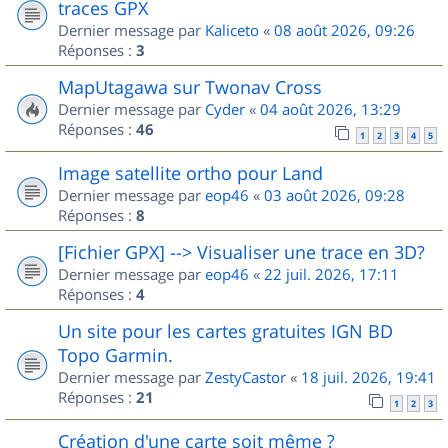
traces GPX
Dernier message par
Kaliceto
«
08 août 2026, 09:26
Réponses :
3
MapUtagawa sur Twonav Cross
Dernier message par
Cyder
«
04 août 2026, 13:29
Réponses :
46
1
2
3
4
5
Image satellite ortho pour Land
Dernier message par
eop46
«
03 août 2026, 09:28
Réponses :
8
[Fichier GPX] --> Visualiser une trace en 3D?
Dernier message par
eop46
«
22 juil. 2026, 17:11
Réponses :
4
Un site pour les cartes gratuites IGN BD
Topo Garmin.
Dernier message par
ZestyCastor
«
18 juil. 2026, 19:41
Réponses :
21
1
2
3
Création d'une carte soit même ?