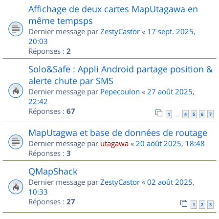
Affichage de deux cartes MapUtagawa en
même tempsps
Dernier message par
ZestyCastor
«
17 sept. 2025,
20:03
Réponses :
2
Solo&Safe : Appli Android partage position &
alerte chute par SMS
Dernier message par
Pepecoulon
«
27 août 2025,
22:42
Réponses :
67
1
4
5
6
7
…
MapUtagwa et base de données de routage
Dernier message par
utagawa
«
20 août 2025, 18:48
Réponses :
3
QMapShack
Dernier message par
ZestyCastor
«
02 août 2025,
10:33
Réponses :
27
1
2
3