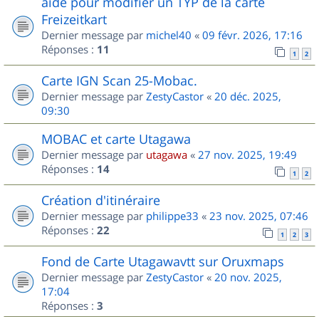
aide pour modifier un TYP de la carte
Freizeitkart
Dernier message par
michel40
«
09 févr. 2026, 17:16
Réponses :
11
1
2
Carte IGN Scan 25-Mobac.
Dernier message par
ZestyCastor
«
20 déc. 2025,
09:30
MOBAC et carte Utagawa
Dernier message par
utagawa
«
27 nov. 2025, 19:49
Réponses :
14
1
2
Création d'itinéraire
Dernier message par
philippe33
«
23 nov. 2025, 07:46
Réponses :
22
1
2
3
Fond de Carte Utagawavtt sur Oruxmaps
Dernier message par
ZestyCastor
«
20 nov. 2025,
17:04
Réponses :
3