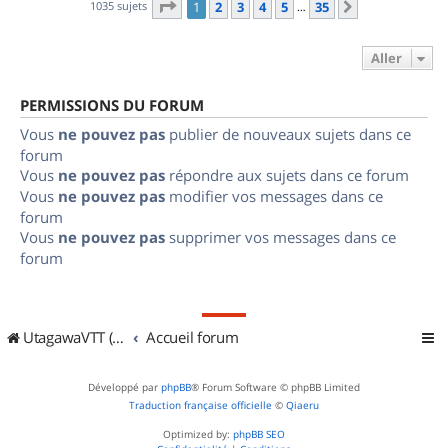
Page
1
sur
35
1035 sujets
1
2
3
4
5
35
Suivant
…
Aller
PERMISSIONS DU FORUM
Vous
ne pouvez pas
publier de nouveaux sujets dans ce
forum
Vous
ne pouvez pas
répondre aux sujets dans ce forum
Vous
ne pouvez pas
modifier vos messages dans ce
forum
Vous
ne pouvez pas
supprimer vos messages dans ce
forum
UtagawaVTT (Randos VTT et VTTAE avec traces GPS)
Accueil forum
Développé par
phpBB
® Forum Software © phpBB Limited
Traduction française officielle
©
Qiaeru
Optimized by:
phpBB SEO