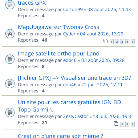
traces GPX
Dernier message par
Carton99
«
08 août 2026, 14:43
Réponses :
4
MapUtagawa sur Twonav Cross
Dernier message par
Cyder
«
04 août 2026, 13:29
Réponses :
46
1
2
3
4
5
Image satellite ortho pour Land
Dernier message par
eop46
«
03 août 2026, 09:28
Réponses :
8
[Fichier GPX] --> Visualiser une trace en 3D?
Dernier message par
eop46
«
22 juil. 2026, 17:11
Réponses :
4
Un site pour les cartes gratuites IGN BD
Topo Garmin.
Dernier message par
ZestyCastor
«
18 juil. 2026, 19:41
Réponses :
21
1
2
3
Création d'une carte soit même ?