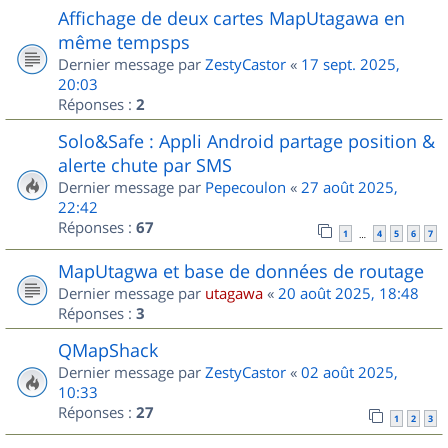
Affichage de deux cartes MapUtagawa en
même tempsps
Dernier message par
ZestyCastor
«
17 sept. 2025,
20:03
Réponses :
2
Solo&Safe : Appli Android partage position &
alerte chute par SMS
Dernier message par
Pepecoulon
«
27 août 2025,
22:42
Réponses :
67
1
4
5
6
7
…
MapUtagwa et base de données de routage
Dernier message par
utagawa
«
20 août 2025, 18:48
Réponses :
3
QMapShack
Dernier message par
ZestyCastor
«
02 août 2025,
10:33
Réponses :
27
1
2
3