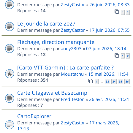
Dernier message par
ZestyCastor
«
26 juin 2026, 08:33
Réponses :
14
1
2
Le jour de la carte 2027
Dernier message par
ZestyCastor
«
17 juin 2026, 07:55
Fléchage, direction manquante
Dernier message par
andy2303
«
07 juin 2026, 18:14
Réponses :
12
1
2
[Carto VTT Garmin] : La carte parfaite ?
Dernier message par
Moustachu
«
15 mai 2026, 11:54
Réponses :
351
1
33
34
35
36
…
Carte Utagawa et Basecamp
Dernier message par
Fred Teston
«
26 avr. 2026, 11:21
Réponses :
7
CartoExplorer
Dernier message par
ZestyCastor
«
17 mars 2026,
17:13