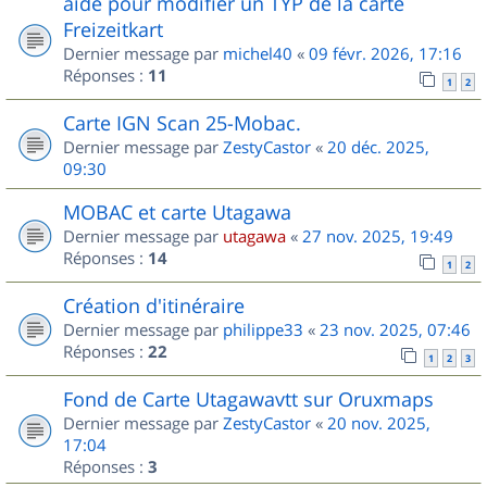
aide pour modifier un TYP de la carte
Freizeitkart
Dernier message par
michel40
«
09 févr. 2026, 17:16
Réponses :
11
1
2
Carte IGN Scan 25-Mobac.
Dernier message par
ZestyCastor
«
20 déc. 2025,
09:30
MOBAC et carte Utagawa
Dernier message par
utagawa
«
27 nov. 2025, 19:49
Réponses :
14
1
2
Création d'itinéraire
Dernier message par
philippe33
«
23 nov. 2025, 07:46
Réponses :
22
1
2
3
Fond de Carte Utagawavtt sur Oruxmaps
Dernier message par
ZestyCastor
«
20 nov. 2025,
17:04
Réponses :
3