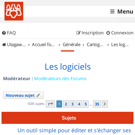
Menu
FAQ
Inscription
Connexion
UtagawaVTT (Randos VTT et VTTAE avec traces GPS)
Accueil forum
Générale
Cartographie et GPS
Les logiciels
Les logiciels
Modérateur :
Modérateurs des Forums
Nouveau sujet
Page
1
sur
35
1035 sujets
1
2
3
4
5
35
Suivant
…
Sujets
Un outil simple pour éditer et s'échanger ses