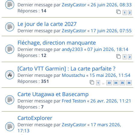
Dernier message par
ZestyCastor
«
26 juin 2026, 08:33
Réponses :
14
1
2
Le jour de la carte 2027
Dernier message par
ZestyCastor
«
17 juin 2026, 07:55
Fléchage, direction manquante
Dernier message par
andy2303
«
07 juin 2026, 18:14
Réponses :
12
1
2
[Carto VTT Garmin] : La carte parfaite ?
Dernier message par
Moustachu
«
15 mai 2026, 11:54
Réponses :
351
1
33
34
35
36
…
Carte Utagawa et Basecamp
Dernier message par
Fred Teston
«
26 avr. 2026, 11:21
Réponses :
7
CartoExplorer
Dernier message par
ZestyCastor
«
17 mars 2026,
17:13