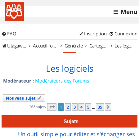
Menu
FAQ
Inscription
Connexion
UtagawaVTT (Randos VTT et VTTAE avec traces GPS)
Accueil forum
Générale
Cartographie et GPS
Les logiciels
Les logiciels
Modérateur :
Modérateurs des Forums
Nouveau sujet
Page
1
sur
35
1035 sujets
1
2
3
4
5
35
Suivant
…
Sujets
Un outil simple pour éditer et s'échanger ses