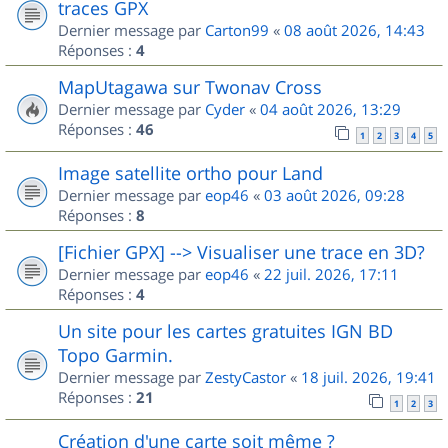
traces GPX
Dernier message par
Carton99
«
08 août 2026, 14:43
Réponses :
4
MapUtagawa sur Twonav Cross
Dernier message par
Cyder
«
04 août 2026, 13:29
Réponses :
46
1
2
3
4
5
Image satellite ortho pour Land
Dernier message par
eop46
«
03 août 2026, 09:28
Réponses :
8
[Fichier GPX] --> Visualiser une trace en 3D?
Dernier message par
eop46
«
22 juil. 2026, 17:11
Réponses :
4
Un site pour les cartes gratuites IGN BD
Topo Garmin.
Dernier message par
ZestyCastor
«
18 juil. 2026, 19:41
Réponses :
21
1
2
3
Création d'une carte soit même ?