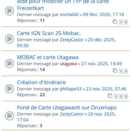
aide pour modifier un TYP de la carte
Freizeitkart
Dernier message par
michel40
«
09 févr. 2026, 17:16
Réponses :
11
1
2
Carte IGN Scan 25-Mobac.
Dernier message par
ZestyCastor
«
20 déc. 2025,
09:30
MOBAC et carte Utagawa
Dernier message par
utagawa
«
27 nov. 2025, 19:49
Réponses :
14
1
2
Création d'itinéraire
Dernier message par
philippe33
«
23 nov. 2025, 07:46
Réponses :
22
1
2
3
Fond de Carte Utagawavtt sur Oruxmaps
Dernier message par
ZestyCastor
«
20 nov. 2025,
17:04
Réponses :
3