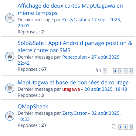
Affichage de deux cartes MapUtagawa en
même tempsps
Dernier message par
ZestyCastor
«
17 sept. 2025,
20:03
Réponses :
2
Solo&Safe : Appli Android partage position &
alerte chute par SMS
Dernier message par
Pepecoulon
«
27 août 2025,
22:42
Réponses :
67
1
4
5
6
7
…
MapUtagwa et base de données de routage
Dernier message par
utagawa
«
20 août 2025, 18:48
Réponses :
3
QMapShack
Dernier message par
ZestyCastor
«
02 août 2025,
10:33
Réponses :
27
1
2
3