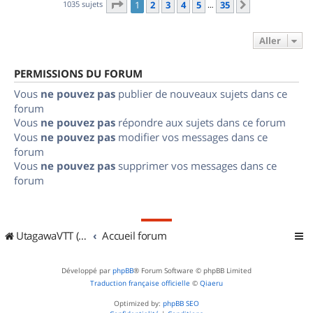
Page
1
sur
35
1035 sujets
1
2
3
4
5
35
Suivant
…
Aller
PERMISSIONS DU FORUM
Vous
ne pouvez pas
publier de nouveaux sujets dans ce
forum
Vous
ne pouvez pas
répondre aux sujets dans ce forum
Vous
ne pouvez pas
modifier vos messages dans ce
forum
Vous
ne pouvez pas
supprimer vos messages dans ce
forum
UtagawaVTT (Randos VTT et VTTAE avec traces GPS)
Accueil forum
Développé par
phpBB
® Forum Software © phpBB Limited
Traduction française officielle
©
Qiaeru
Optimized by:
phpBB SEO