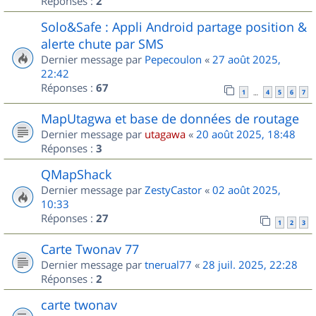
Réponses :
2
Solo&Safe : Appli Android partage position &
alerte chute par SMS
Dernier message par
Pepecoulon
«
27 août 2025,
22:42
Réponses :
67
1
4
5
6
7
…
MapUtagwa et base de données de routage
Dernier message par
utagawa
«
20 août 2025, 18:48
Réponses :
3
QMapShack
Dernier message par
ZestyCastor
«
02 août 2025,
10:33
Réponses :
27
1
2
3
Carte Twonav 77
Dernier message par
tnerual77
«
28 juil. 2025, 22:28
Réponses :
2
carte twonav