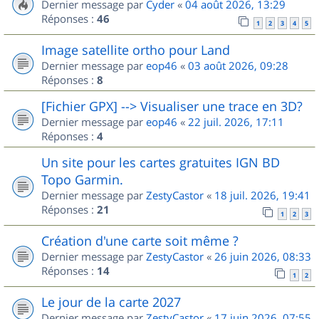
Dernier message par
Cyder
«
04 août 2026, 13:29
Réponses :
46
1
2
3
4
5
Image satellite ortho pour Land
Dernier message par
eop46
«
03 août 2026, 09:28
Réponses :
8
[Fichier GPX] --> Visualiser une trace en 3D?
Dernier message par
eop46
«
22 juil. 2026, 17:11
Réponses :
4
Un site pour les cartes gratuites IGN BD
Topo Garmin.
Dernier message par
ZestyCastor
«
18 juil. 2026, 19:41
Réponses :
21
1
2
3
Création d'une carte soit même ?
Dernier message par
ZestyCastor
«
26 juin 2026, 08:33
Réponses :
14
1
2
Le jour de la carte 2027
Dernier message par
ZestyCastor
«
17 juin 2026, 07:55