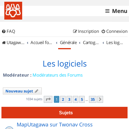
Menu
FAQ
Inscription
Connexion
UtagawaVTT (Randos VTT et VTTAE avec traces GPS)
Accueil forum
Générale
Cartographie et GPS
Les logiciels
Les logiciels
Modérateur :
Modérateurs des Forums
Nouveau sujet
Page
1
sur
35
1034 sujets
1
2
3
4
5
35
Suivant
…
Sujets
MapUtagawa sur Twonav Cross