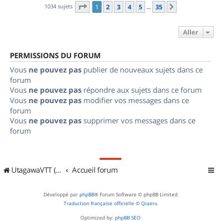
Page
1
sur
35
1034 sujets
1
2
3
4
5
35
Suivant
…
Aller
PERMISSIONS DU FORUM
Vous
ne pouvez pas
publier de nouveaux sujets dans ce
forum
Vous
ne pouvez pas
répondre aux sujets dans ce forum
Vous
ne pouvez pas
modifier vos messages dans ce
forum
Vous
ne pouvez pas
supprimer vos messages dans ce
forum
UtagawaVTT (Randos VTT et VTTAE avec traces GPS)
Accueil forum
Développé par
phpBB
® Forum Software © phpBB Limited
Traduction française officielle
©
Qiaeru
Optimized by:
phpBB SEO