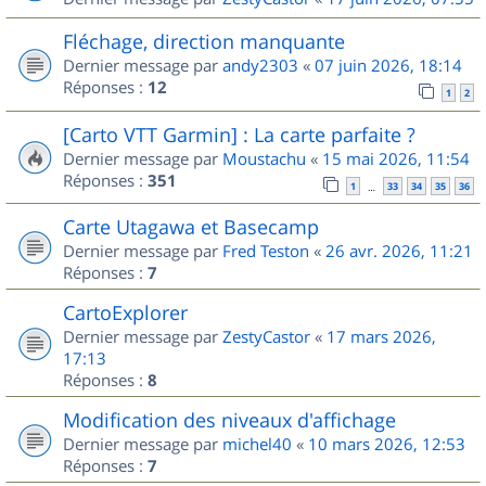
Fléchage, direction manquante
Dernier message par
andy2303
«
07 juin 2026, 18:14
Réponses :
12
1
2
[Carto VTT Garmin] : La carte parfaite ?
Dernier message par
Moustachu
«
15 mai 2026, 11:54
Réponses :
351
1
33
34
35
36
…
Carte Utagawa et Basecamp
Dernier message par
Fred Teston
«
26 avr. 2026, 11:21
Réponses :
7
CartoExplorer
Dernier message par
ZestyCastor
«
17 mars 2026,
17:13
Réponses :
8
Modification des niveaux d'affichage
Dernier message par
michel40
«
10 mars 2026, 12:53
Réponses :
7