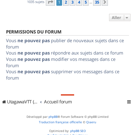
Page
1
sur
35
1035 sujets
1
2
3
4
5
35
Suivant
…
Aller
PERMISSIONS DU FORUM
Vous
ne pouvez pas
publier de nouveaux sujets dans ce
forum
Vous
ne pouvez pas
répondre aux sujets dans ce forum
Vous
ne pouvez pas
modifier vos messages dans ce
forum
Vous
ne pouvez pas
supprimer vos messages dans ce
forum
UtagawaVTT (Randos VTT et VTTAE avec traces GPS)
Accueil forum
Développé par
phpBB
® Forum Software © phpBB Limited
Traduction française officielle
©
Qiaeru
Optimized by:
phpBB SEO