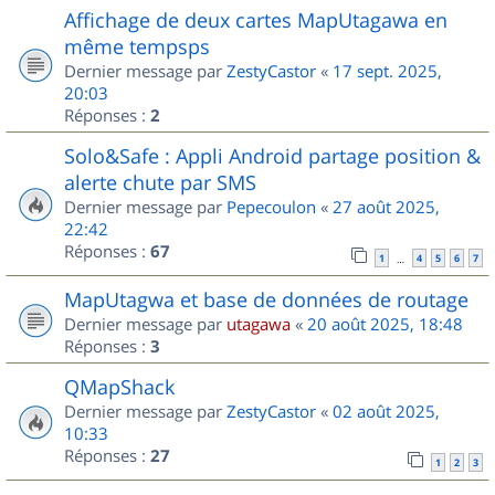
Affichage de deux cartes MapUtagawa en
même tempsps
Dernier message par
ZestyCastor
«
17 sept. 2025,
20:03
Réponses :
2
Solo&Safe : Appli Android partage position &
alerte chute par SMS
Dernier message par
Pepecoulon
«
27 août 2025,
22:42
Réponses :
67
1
4
5
6
7
…
MapUtagwa et base de données de routage
Dernier message par
utagawa
«
20 août 2025, 18:48
Réponses :
3
QMapShack
Dernier message par
ZestyCastor
«
02 août 2025,
10:33
Réponses :
27
1
2
3