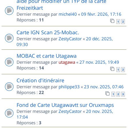
aide pour modifier un TYP de la carte
Freizeitkart
Dernier message par
michel40
«
09 févr. 2026, 17:16
Réponses :
11
1
2
Carte IGN Scan 25-Mobac.
Dernier message par
ZestyCastor
«
20 déc. 2025,
09:30
MOBAC et carte Utagawa
Dernier message par
utagawa
«
27 nov. 2025, 19:49
Réponses :
14
1
2
Création d'itinéraire
Dernier message par
philippe33
«
23 nov. 2025, 07:46
Réponses :
22
1
2
3
Fond de Carte Utagawavtt sur Oruxmaps
Dernier message par
ZestyCastor
«
20 nov. 2025,
17:04
Réponses :
3