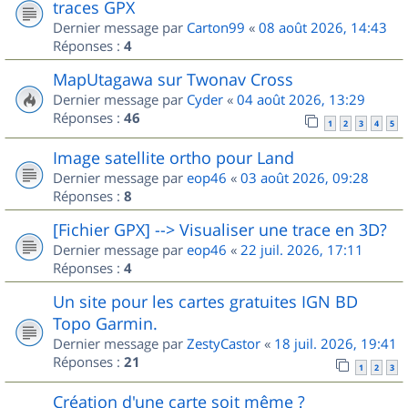
traces GPX
Dernier message par
Carton99
«
08 août 2026, 14:43
Réponses :
4
MapUtagawa sur Twonav Cross
Dernier message par
Cyder
«
04 août 2026, 13:29
Réponses :
46
1
2
3
4
5
Image satellite ortho pour Land
Dernier message par
eop46
«
03 août 2026, 09:28
Réponses :
8
[Fichier GPX] --> Visualiser une trace en 3D?
Dernier message par
eop46
«
22 juil. 2026, 17:11
Réponses :
4
Un site pour les cartes gratuites IGN BD
Topo Garmin.
Dernier message par
ZestyCastor
«
18 juil. 2026, 19:41
Réponses :
21
1
2
3
Création d'une carte soit même ?