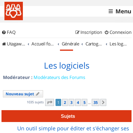
Menu
FAQ
Inscription
Connexion
UtagawaVTT (Randos VTT et VTTAE avec traces GPS)
Accueil forum
Générale
Cartographie et GPS
Les logiciels
Les logiciels
Modérateur :
Modérateurs des Forums
Nouveau sujet
Page
1
sur
35
1035 sujets
1
2
3
4
5
35
Suivant
…
Sujets
Un outil simple pour éditer et s'échanger ses