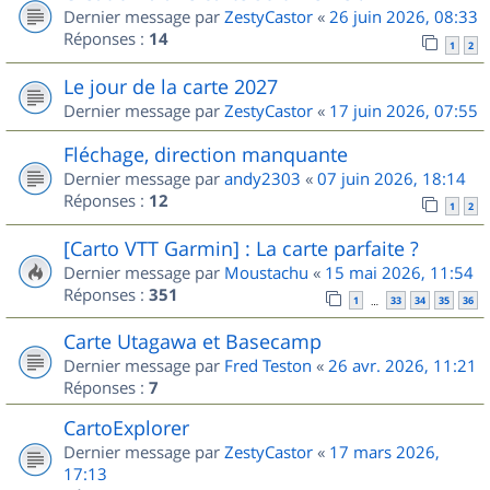
Dernier message par
ZestyCastor
«
26 juin 2026, 08:33
Réponses :
14
1
2
Le jour de la carte 2027
Dernier message par
ZestyCastor
«
17 juin 2026, 07:55
Fléchage, direction manquante
Dernier message par
andy2303
«
07 juin 2026, 18:14
Réponses :
12
1
2
[Carto VTT Garmin] : La carte parfaite ?
Dernier message par
Moustachu
«
15 mai 2026, 11:54
Réponses :
351
1
33
34
35
36
…
Carte Utagawa et Basecamp
Dernier message par
Fred Teston
«
26 avr. 2026, 11:21
Réponses :
7
CartoExplorer
Dernier message par
ZestyCastor
«
17 mars 2026,
17:13