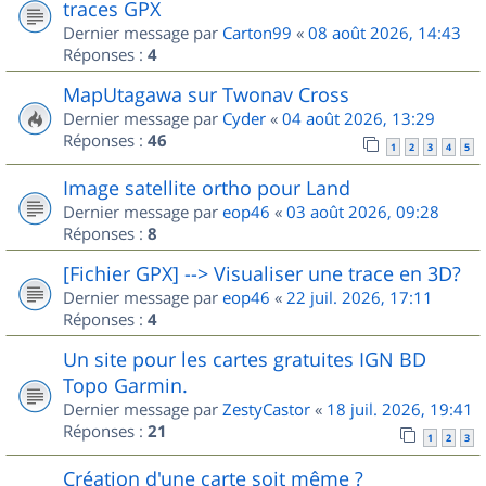
traces GPX
Dernier message par
Carton99
«
08 août 2026, 14:43
Réponses :
4
MapUtagawa sur Twonav Cross
Dernier message par
Cyder
«
04 août 2026, 13:29
Réponses :
46
1
2
3
4
5
Image satellite ortho pour Land
Dernier message par
eop46
«
03 août 2026, 09:28
Réponses :
8
[Fichier GPX] --> Visualiser une trace en 3D?
Dernier message par
eop46
«
22 juil. 2026, 17:11
Réponses :
4
Un site pour les cartes gratuites IGN BD
Topo Garmin.
Dernier message par
ZestyCastor
«
18 juil. 2026, 19:41
Réponses :
21
1
2
3
Création d'une carte soit même ?