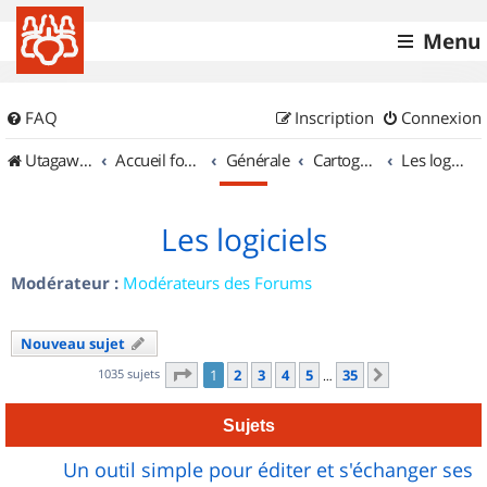
Menu
FAQ
Inscription
Connexion
UtagawaVTT (Randos VTT et VTTAE avec traces GPS)
Accueil forum
Générale
Cartographie et GPS
Les logiciels
Les logiciels
Modérateur :
Modérateurs des Forums
Nouveau sujet
Page
1
sur
35
1035 sujets
1
2
3
4
5
35
Suivant
…
Sujets
Un outil simple pour éditer et s'échanger ses