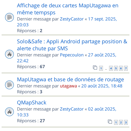
Affichage de deux cartes MapUtagawa en
même tempsps
Dernier message par
ZestyCastor
«
17 sept. 2025,
20:03
Réponses :
2
Solo&Safe : Appli Android partage position &
alerte chute par SMS
Dernier message par
Pepecoulon
«
27 août 2025,
22:42
Réponses :
67
1
4
5
6
7
…
MapUtagwa et base de données de routage
Dernier message par
utagawa
«
20 août 2025, 18:48
Réponses :
3
QMapShack
Dernier message par
ZestyCastor
«
02 août 2025,
10:33
Réponses :
27
1
2
3