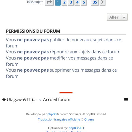
Page
1
sur
35
1035 sujets
1
2
3
4
5
35
Suivant
…
Aller
PERMISSIONS DU FORUM
Vous
ne pouvez pas
publier de nouveaux sujets dans ce
forum
Vous
ne pouvez pas
répondre aux sujets dans ce forum
Vous
ne pouvez pas
modifier vos messages dans ce
forum
Vous
ne pouvez pas
supprimer vos messages dans ce
forum
UtagawaVTT (Randos VTT et VTTAE avec traces GPS)
Accueil forum
Développé par
phpBB
® Forum Software © phpBB Limited
Traduction française officielle
©
Qiaeru
Optimized by:
phpBB SEO