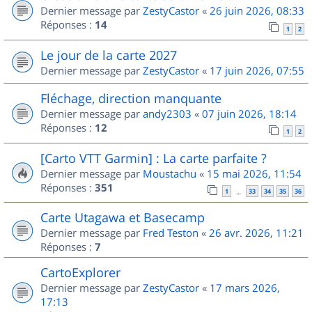
Dernier message par
ZestyCastor
«
26 juin 2026, 08:33
Réponses :
14
1
2
Le jour de la carte 2027
Dernier message par
ZestyCastor
«
17 juin 2026, 07:55
Fléchage, direction manquante
Dernier message par
andy2303
«
07 juin 2026, 18:14
Réponses :
12
1
2
[Carto VTT Garmin] : La carte parfaite ?
Dernier message par
Moustachu
«
15 mai 2026, 11:54
Réponses :
351
1
33
34
35
36
…
Carte Utagawa et Basecamp
Dernier message par
Fred Teston
«
26 avr. 2026, 11:21
Réponses :
7
CartoExplorer
Dernier message par
ZestyCastor
«
17 mars 2026,
17:13