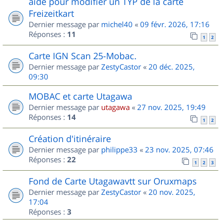
aide pour modifier un TYP de la carte
Freizeitkart
Dernier message par
michel40
«
09 févr. 2026, 17:16
Réponses :
11
1
2
Carte IGN Scan 25-Mobac.
Dernier message par
ZestyCastor
«
20 déc. 2025,
09:30
MOBAC et carte Utagawa
Dernier message par
utagawa
«
27 nov. 2025, 19:49
Réponses :
14
1
2
Création d'itinéraire
Dernier message par
philippe33
«
23 nov. 2025, 07:46
Réponses :
22
1
2
3
Fond de Carte Utagawavtt sur Oruxmaps
Dernier message par
ZestyCastor
«
20 nov. 2025,
17:04
Réponses :
3