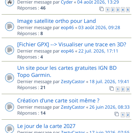
Dernier message par
Cyder
«
04 août 2026, 13:29
Réponses :
46
1
2
3
4
5
Image satellite ortho pour Land
Dernier message par
eop46
«
03 août 2026, 09:28
Réponses :
8
[Fichier GPX] --> Visualiser une trace en 3D?
Dernier message par
eop46
«
22 juil. 2026, 17:11
Réponses :
4
Un site pour les cartes gratuites IGN BD
Topo Garmin.
Dernier message par
ZestyCastor
«
18 juil. 2026, 19:41
Réponses :
21
1
2
3
Création d'une carte soit même ?
Dernier message par
ZestyCastor
«
26 juin 2026, 08:33
Réponses :
14
1
2
Le jour de la carte 2027
Dernier message par
ZestyCastor
«
17 juin 2026, 07:55