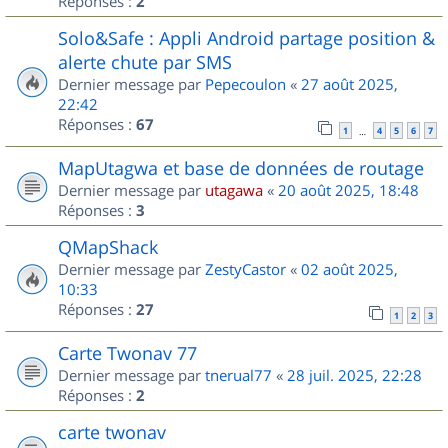
Réponses :
2
Solo&Safe : Appli Android partage position &
alerte chute par SMS
Dernier message par
Pepecoulon
«
27 août 2025,
22:42
Réponses :
67
1
4
5
6
7
…
MapUtagwa et base de données de routage
Dernier message par
utagawa
«
20 août 2025, 18:48
Réponses :
3
QMapShack
Dernier message par
ZestyCastor
«
02 août 2025,
10:33
Réponses :
27
1
2
3
Carte Twonav 77
Dernier message par
tnerual77
«
28 juil. 2025, 22:28
Réponses :
2
carte twonav