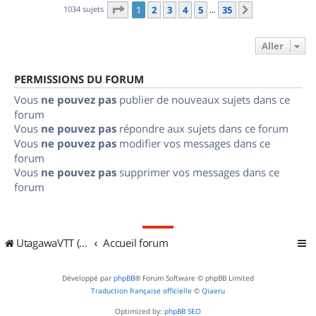
Page
1
sur
35
1034 sujets
1
2
3
4
5
35
Suivant
…
Aller
PERMISSIONS DU FORUM
Vous
ne pouvez pas
publier de nouveaux sujets dans ce
forum
Vous
ne pouvez pas
répondre aux sujets dans ce forum
Vous
ne pouvez pas
modifier vos messages dans ce
forum
Vous
ne pouvez pas
supprimer vos messages dans ce
forum
UtagawaVTT (Randos VTT et VTTAE avec traces GPS)
Accueil forum
Développé par
phpBB
® Forum Software © phpBB Limited
Traduction française officielle
©
Qiaeru
Optimized by:
phpBB SEO