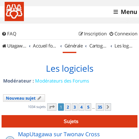
Menu
FAQ
Inscription
Connexion
UtagawaVTT (Randos VTT et VTTAE avec traces GPS)
Accueil forum
Générale
Cartographie et GPS
Les logiciels
Les logiciels
Modérateur :
Modérateurs des Forums
Nouveau sujet
Page
1
sur
35
1034 sujets
1
2
3
4
5
35
Suivant
…
Sujets
MapUtagawa sur Twonav Cross