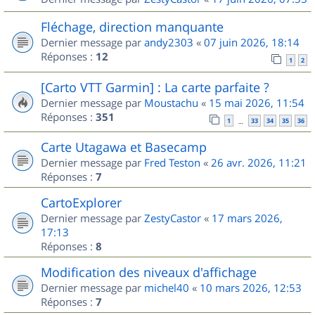
Fléchage, direction manquante
Dernier message par
andy2303
«
07 juin 2026, 18:14
Réponses :
12
1
2
[Carto VTT Garmin] : La carte parfaite ?
Dernier message par
Moustachu
«
15 mai 2026, 11:54
Réponses :
351
1
33
34
35
36
…
Carte Utagawa et Basecamp
Dernier message par
Fred Teston
«
26 avr. 2026, 11:21
Réponses :
7
CartoExplorer
Dernier message par
ZestyCastor
«
17 mars 2026,
17:13
Réponses :
8
Modification des niveaux d'affichage
Dernier message par
michel40
«
10 mars 2026, 12:53
Réponses :
7