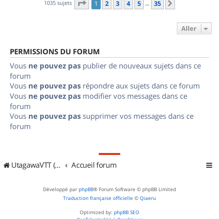
Page
1
sur
35
1035 sujets
1
2
3
4
5
35
Suivant
…
Aller
PERMISSIONS DU FORUM
Vous
ne pouvez pas
publier de nouveaux sujets dans ce
forum
Vous
ne pouvez pas
répondre aux sujets dans ce forum
Vous
ne pouvez pas
modifier vos messages dans ce
forum
Vous
ne pouvez pas
supprimer vos messages dans ce
forum
UtagawaVTT (Randos VTT et VTTAE avec traces GPS)
Accueil forum
Développé par
phpBB
® Forum Software © phpBB Limited
Traduction française officielle
©
Qiaeru
Optimized by:
phpBB SEO