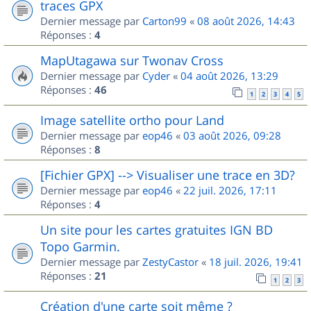
traces GPX
Dernier message par
Carton99
«
08 août 2026, 14:43
Réponses :
4
MapUtagawa sur Twonav Cross
Dernier message par
Cyder
«
04 août 2026, 13:29
Réponses :
46
1
2
3
4
5
Image satellite ortho pour Land
Dernier message par
eop46
«
03 août 2026, 09:28
Réponses :
8
[Fichier GPX] --> Visualiser une trace en 3D?
Dernier message par
eop46
«
22 juil. 2026, 17:11
Réponses :
4
Un site pour les cartes gratuites IGN BD
Topo Garmin.
Dernier message par
ZestyCastor
«
18 juil. 2026, 19:41
Réponses :
21
1
2
3
Création d'une carte soit même ?