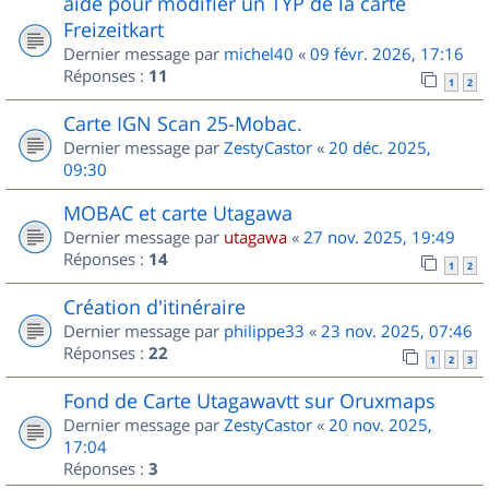
aide pour modifier un TYP de la carte
Freizeitkart
Dernier message par
michel40
«
09 févr. 2026, 17:16
Réponses :
11
1
2
Carte IGN Scan 25-Mobac.
Dernier message par
ZestyCastor
«
20 déc. 2025,
09:30
MOBAC et carte Utagawa
Dernier message par
utagawa
«
27 nov. 2025, 19:49
Réponses :
14
1
2
Création d'itinéraire
Dernier message par
philippe33
«
23 nov. 2025, 07:46
Réponses :
22
1
2
3
Fond de Carte Utagawavtt sur Oruxmaps
Dernier message par
ZestyCastor
«
20 nov. 2025,
17:04
Réponses :
3