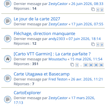
Dernier message par
ZestyCastor
«
26 juin 2026, 08:33
Réponses :
14
1
2
Le jour de la carte 2027
Dernier message par
ZestyCastor
«
17 juin 2026, 07:55
Fléchage, direction manquante
Dernier message par
andy2303
«
07 juin 2026, 18:14
Réponses :
12
1
2
[Carto VTT Garmin] : La carte parfaite ?
Dernier message par
Moustachu
«
15 mai 2026, 11:54
Réponses :
351
1
33
34
35
36
…
Carte Utagawa et Basecamp
Dernier message par
Fred Teston
«
26 avr. 2026, 11:21
Réponses :
7
CartoExplorer
Dernier message par
ZestyCastor
«
17 mars 2026,
17:13