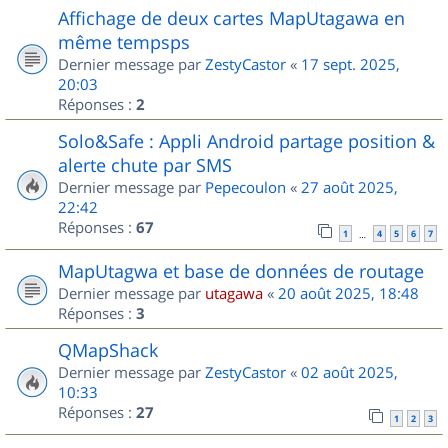
Affichage de deux cartes MapUtagawa en
même tempsps
Dernier message par
ZestyCastor
«
17 sept. 2025,
20:03
Réponses :
2
Solo&Safe : Appli Android partage position &
alerte chute par SMS
Dernier message par
Pepecoulon
«
27 août 2025,
22:42
Réponses :
67
1
4
5
6
7
…
MapUtagwa et base de données de routage
Dernier message par
utagawa
«
20 août 2025, 18:48
Réponses :
3
QMapShack
Dernier message par
ZestyCastor
«
02 août 2025,
10:33
Réponses :
27
1
2
3