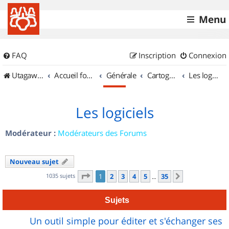
Menu
FAQ
Inscription
Connexion
UtagawaVTT (Randos VTT et VTTAE avec traces GPS)
Accueil forum
Générale
Cartographie et GPS
Les logiciels
Les logiciels
Modérateur :
Modérateurs des Forums
Nouveau sujet
Page
1
sur
35
1035 sujets
1
2
3
4
5
35
Suivant
…
Sujets
Un outil simple pour éditer et s'échanger ses