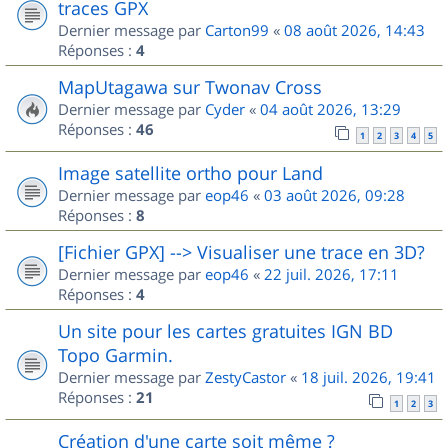
traces GPX
Dernier message par
Carton99
«
08 août 2026, 14:43
Réponses :
4
MapUtagawa sur Twonav Cross
Dernier message par
Cyder
«
04 août 2026, 13:29
Réponses :
46
1
2
3
4
5
Image satellite ortho pour Land
Dernier message par
eop46
«
03 août 2026, 09:28
Réponses :
8
[Fichier GPX] --> Visualiser une trace en 3D?
Dernier message par
eop46
«
22 juil. 2026, 17:11
Réponses :
4
Un site pour les cartes gratuites IGN BD
Topo Garmin.
Dernier message par
ZestyCastor
«
18 juil. 2026, 19:41
Réponses :
21
1
2
3
Création d'une carte soit même ?