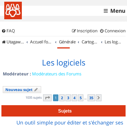
Menu
FAQ
Inscription
Connexion
UtagawaVTT (Randos VTT et VTTAE avec traces GPS)
Accueil forum
Générale
Cartographie et GPS
Les logiciels
Les logiciels
Modérateur :
Modérateurs des Forums
Nouveau sujet
Page
1
sur
35
1035 sujets
1
2
3
4
5
35
Suivant
…
Sujets
Un outil simple pour éditer et s'échanger ses