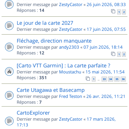
Dernier message par
ZestyCastor
«
26 juin 2026, 08:33
Réponses :
14
1
2
Le jour de la carte 2027
Dernier message par
ZestyCastor
«
17 juin 2026, 07:55
Fléchage, direction manquante
Dernier message par
andy2303
«
07 juin 2026, 18:14
Réponses :
12
1
2
[Carto VTT Garmin] : La carte parfaite ?
Dernier message par
Moustachu
«
15 mai 2026, 11:54
Réponses :
351
1
33
34
35
36
…
Carte Utagawa et Basecamp
Dernier message par
Fred Teston
«
26 avr. 2026, 11:21
Réponses :
7
CartoExplorer
Dernier message par
ZestyCastor
«
17 mars 2026,
17:13