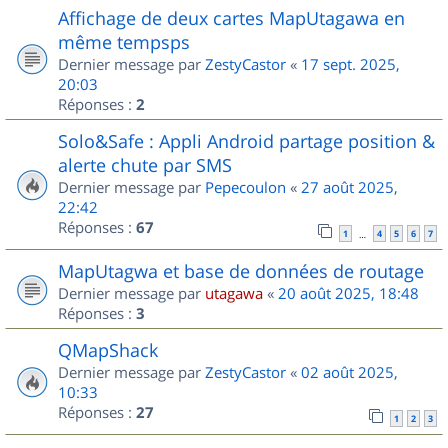
Affichage de deux cartes MapUtagawa en
même tempsps
Dernier message par
ZestyCastor
«
17 sept. 2025,
20:03
Réponses :
2
Solo&Safe : Appli Android partage position &
alerte chute par SMS
Dernier message par
Pepecoulon
«
27 août 2025,
22:42
Réponses :
67
1
4
5
6
7
…
MapUtagwa et base de données de routage
Dernier message par
utagawa
«
20 août 2025, 18:48
Réponses :
3
QMapShack
Dernier message par
ZestyCastor
«
02 août 2025,
10:33
Réponses :
27
1
2
3