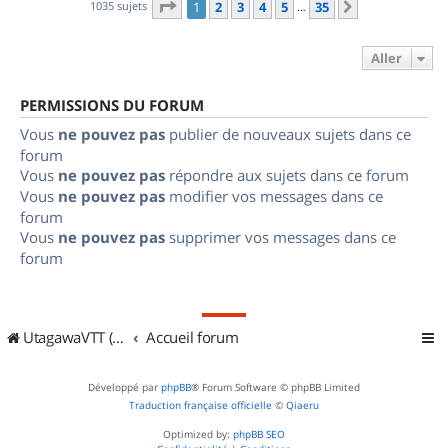
Page
1
sur
35
1035 sujets
1
2
3
4
5
35
Suivant
…
Aller
PERMISSIONS DU FORUM
Vous
ne pouvez pas
publier de nouveaux sujets dans ce
forum
Vous
ne pouvez pas
répondre aux sujets dans ce forum
Vous
ne pouvez pas
modifier vos messages dans ce
forum
Vous
ne pouvez pas
supprimer vos messages dans ce
forum
UtagawaVTT (Randos VTT et VTTAE avec traces GPS)
Accueil forum
Développé par
phpBB
® Forum Software © phpBB Limited
Traduction française officielle
©
Qiaeru
Optimized by:
phpBB SEO