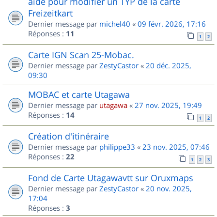
aide pour modifier un TYP de la carte
Freizeitkart
Dernier message par
michel40
«
09 févr. 2026, 17:16
Réponses :
11
1
2
Carte IGN Scan 25-Mobac.
Dernier message par
ZestyCastor
«
20 déc. 2025,
09:30
MOBAC et carte Utagawa
Dernier message par
utagawa
«
27 nov. 2025, 19:49
Réponses :
14
1
2
Création d'itinéraire
Dernier message par
philippe33
«
23 nov. 2025, 07:46
Réponses :
22
1
2
3
Fond de Carte Utagawavtt sur Oruxmaps
Dernier message par
ZestyCastor
«
20 nov. 2025,
17:04
Réponses :
3