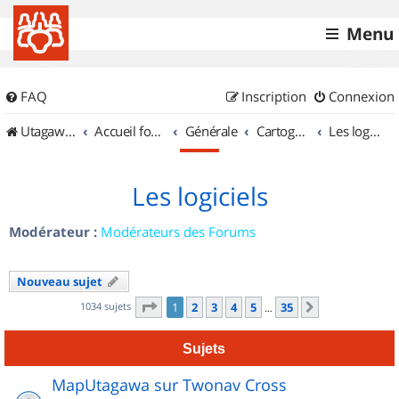
Menu
FAQ
Inscription
Connexion
UtagawaVTT (Randos VTT et VTTAE avec traces GPS)
Accueil forum
Générale
Cartographie et GPS
Les logiciels
Les logiciels
Modérateur :
Modérateurs des Forums
Nouveau sujet
Page
1
sur
35
1034 sujets
1
2
3
4
5
35
Suivant
…
Sujets
MapUtagawa sur Twonav Cross