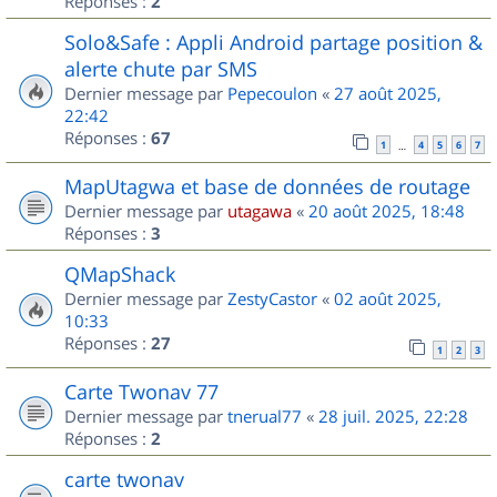
Réponses :
2
Solo&Safe : Appli Android partage position &
alerte chute par SMS
Dernier message par
Pepecoulon
«
27 août 2025,
22:42
Réponses :
67
1
4
5
6
7
…
MapUtagwa et base de données de routage
Dernier message par
utagawa
«
20 août 2025, 18:48
Réponses :
3
QMapShack
Dernier message par
ZestyCastor
«
02 août 2025,
10:33
Réponses :
27
1
2
3
Carte Twonav 77
Dernier message par
tnerual77
«
28 juil. 2025, 22:28
Réponses :
2
carte twonav