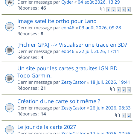
Dernier message par
Cyder
«
04 août 2026, 13:29
Réponses :
46
1
2
3
4
5
Image satellite ortho pour Land
Dernier message par
eop46
«
03 août 2026, 09:28
Réponses :
8
[Fichier GPX] --> Visualiser une trace en 3D?
Dernier message par
eop46
«
22 juil. 2026, 17:11
Réponses :
4
Un site pour les cartes gratuites IGN BD
Topo Garmin.
Dernier message par
ZestyCastor
«
18 juil. 2026, 19:41
Réponses :
21
1
2
3
Création d'une carte soit même ?
Dernier message par
ZestyCastor
«
26 juin 2026, 08:33
Réponses :
14
1
2
Le jour de la carte 2027
Dernier message par
ZestyCastor
«
17 juin 2026, 07:55