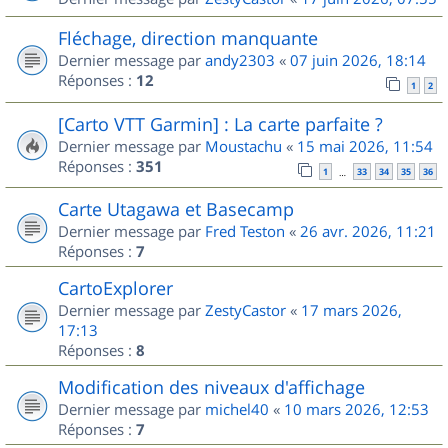
Fléchage, direction manquante
Dernier message par
andy2303
«
07 juin 2026, 18:14
Réponses :
12
1
2
[Carto VTT Garmin] : La carte parfaite ?
Dernier message par
Moustachu
«
15 mai 2026, 11:54
Réponses :
351
1
33
34
35
36
…
Carte Utagawa et Basecamp
Dernier message par
Fred Teston
«
26 avr. 2026, 11:21
Réponses :
7
CartoExplorer
Dernier message par
ZestyCastor
«
17 mars 2026,
17:13
Réponses :
8
Modification des niveaux d'affichage
Dernier message par
michel40
«
10 mars 2026, 12:53
Réponses :
7