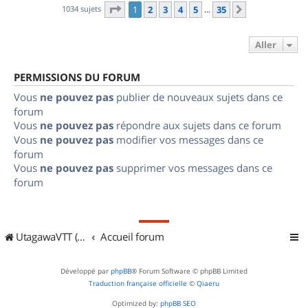
Page
1
sur
35
1034 sujets
1
2
3
4
5
35
Suivant
…
Aller
PERMISSIONS DU FORUM
Vous
ne pouvez pas
publier de nouveaux sujets dans ce
forum
Vous
ne pouvez pas
répondre aux sujets dans ce forum
Vous
ne pouvez pas
modifier vos messages dans ce
forum
Vous
ne pouvez pas
supprimer vos messages dans ce
forum
UtagawaVTT (Randos VTT et VTTAE avec traces GPS)
Accueil forum
Développé par
phpBB
® Forum Software © phpBB Limited
Traduction française officielle
©
Qiaeru
Optimized by:
phpBB SEO