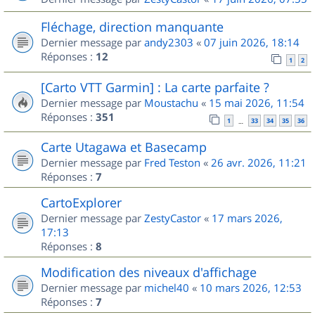
Fléchage, direction manquante
Dernier message par
andy2303
«
07 juin 2026, 18:14
Réponses :
12
1
2
[Carto VTT Garmin] : La carte parfaite ?
Dernier message par
Moustachu
«
15 mai 2026, 11:54
Réponses :
351
1
33
34
35
36
…
Carte Utagawa et Basecamp
Dernier message par
Fred Teston
«
26 avr. 2026, 11:21
Réponses :
7
CartoExplorer
Dernier message par
ZestyCastor
«
17 mars 2026,
17:13
Réponses :
8
Modification des niveaux d'affichage
Dernier message par
michel40
«
10 mars 2026, 12:53
Réponses :
7