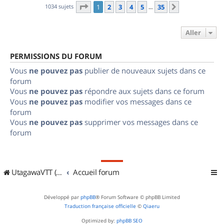
Page
1
sur
35
1034 sujets
1
2
3
4
5
35
Suivant
…
Aller
PERMISSIONS DU FORUM
Vous
ne pouvez pas
publier de nouveaux sujets dans ce
forum
Vous
ne pouvez pas
répondre aux sujets dans ce forum
Vous
ne pouvez pas
modifier vos messages dans ce
forum
Vous
ne pouvez pas
supprimer vos messages dans ce
forum
UtagawaVTT (Randos VTT et VTTAE avec traces GPS)
Accueil forum
Développé par
phpBB
® Forum Software © phpBB Limited
Traduction française officielle
©
Qiaeru
Optimized by:
phpBB SEO