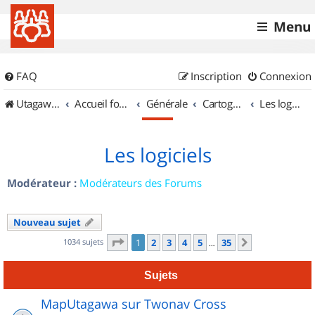
Menu
FAQ
Inscription
Connexion
UtagawaVTT (Randos VTT et VTTAE avec traces GPS)
Accueil forum
Générale
Cartographie et GPS
Les logiciels
Les logiciels
Modérateur :
Modérateurs des Forums
Nouveau sujet
Page
1
sur
35
1034 sujets
1
2
3
4
5
35
Suivant
…
Sujets
MapUtagawa sur Twonav Cross