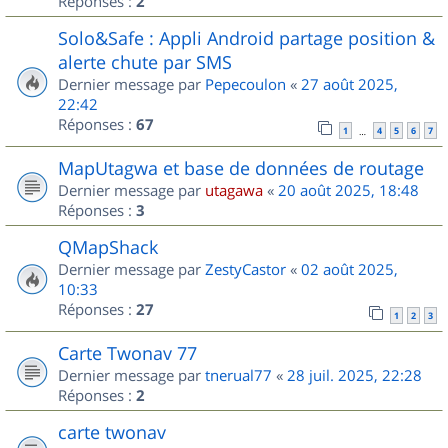
Réponses :
2
Solo&Safe : Appli Android partage position &
alerte chute par SMS
Dernier message par
Pepecoulon
«
27 août 2025,
22:42
Réponses :
67
1
4
5
6
7
…
MapUtagwa et base de données de routage
Dernier message par
utagawa
«
20 août 2025, 18:48
Réponses :
3
QMapShack
Dernier message par
ZestyCastor
«
02 août 2025,
10:33
Réponses :
27
1
2
3
Carte Twonav 77
Dernier message par
tnerual77
«
28 juil. 2025, 22:28
Réponses :
2
carte twonav