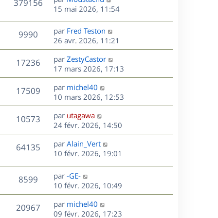
e
V
379156
s
e
i
m
e
15 mai 2026, 11:54
a
e
e
r
u
s
g
r
s
n
D
par
Fred Teston
e
V
9990
m
s
e
i
e
26 avr. 2026, 11:21
e
a
e
r
u
s
s
g
r
D
par
ZestyCastor
n
V
17236
s
e
m
e
e
17 mars 2026, 17:13
i
a
e
r
u
e
g
s
s
D
par
michel40
n
r
V
17509
e
s
e
e
10 mars 2026, 12:53
i
m
a
r
u
e
e
s
D
g
par
utagawa
n
r
V
s
10573
e
e
e
24 févr. 2026, 14:50
i
m
s
r
u
e
e
a
s
D
par
Alain_Vert
n
r
V
s
64135
g
e
e
10 févr. 2026, 19:01
i
m
s
e
r
u
e
e
a
s
n
r
s
D
g
par
-GE-
V
8599
e
i
m
s
e
e
10 févr. 2026, 10:49
e
e
a
r
u
s
r
s
D
g
par
michel40
n
V
20967
m
s
e
e
e
09 févr. 2026, 17:23
i