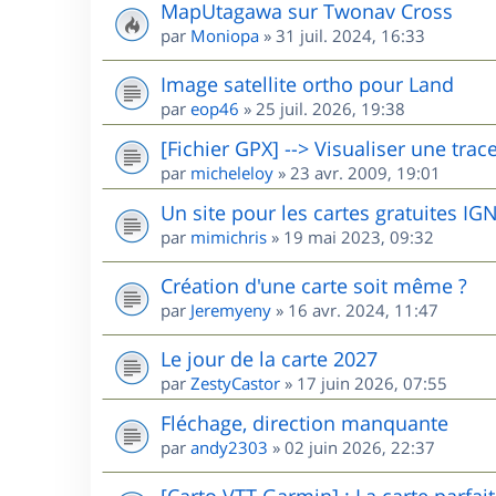
MapUtagawa sur Twonav Cross
par
Moniopa
»
31 juil. 2024, 16:33
Image satellite ortho pour Land
par
eop46
»
25 juil. 2026, 19:38
[Fichier GPX] --> Visualiser une trac
par
micheleloy
»
23 avr. 2009, 19:01
Un site pour les cartes gratuites I
par
mimichris
»
19 mai 2023, 09:32
Création d'une carte soit même ?
par
Jeremyeny
»
16 avr. 2024, 11:47
Le jour de la carte 2027
par
ZestyCastor
»
17 juin 2026, 07:55
Fléchage, direction manquante
par
andy2303
»
02 juin 2026, 22:37
[Carto VTT Garmin] : La carte parfait