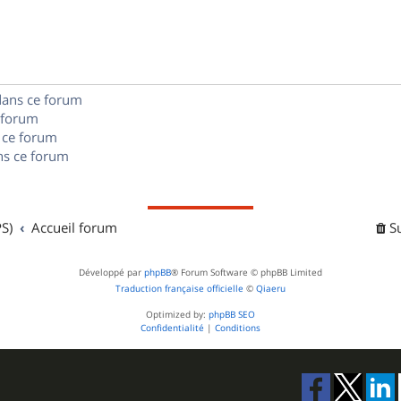
p
s
n
e
o
s
s
n
e
dans ce forum
s
s
 forum
e
 ce forum
s ce forum
s
S)
Accueil forum
S
Développé par
phpBB
® Forum Software © phpBB Limited
Traduction française officielle
©
Qiaeru
Optimized by:
phpBB SEO
Confidentialité
|
Conditions