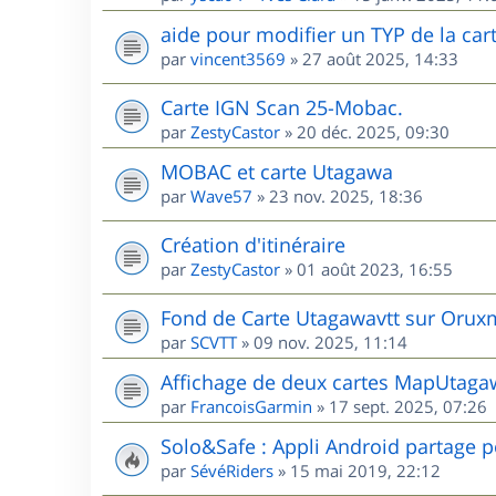
aide pour modifier un TYP de la cart
par
vincent3569
»
27 août 2025, 14:33
Carte IGN Scan 25-Mobac.
par
ZestyCastor
»
20 déc. 2025, 09:30
MOBAC et carte Utagawa
par
Wave57
»
23 nov. 2025, 18:36
Création d'itinéraire
par
ZestyCastor
»
01 août 2023, 16:55
Fond de Carte Utagawavtt sur Oru
par
SCVTT
»
09 nov. 2025, 11:14
Affichage de deux cartes MapUta
par
FrancoisGarmin
»
17 sept. 2025, 07:26
Solo&Safe : Appli Android partage p
par
SévéRiders
»
15 mai 2019, 22:12