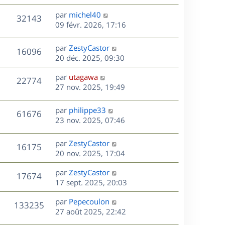
e
a
r
u
e
s
s
D
g
par
michel40
n
r
V
32143
s
e
e
e
09 févr. 2026, 17:16
i
m
a
r
u
e
e
s
g
n
r
s
D
par
ZestyCastor
V
16096
e
e
i
m
s
e
20 déc. 2025, 09:30
e
e
a
r
u
s
r
s
D
g
par
utagawa
n
V
22774
m
s
e
e
e
27 nov. 2025, 19:49
i
e
a
r
u
e
s
s
g
n
r
D
par
philippe33
V
61676
s
e
e
i
m
e
23 nov. 2025, 07:46
a
e
e
r
u
s
g
r
s
n
D
par
ZestyCastor
e
V
16175
m
s
e
i
e
20 nov. 2025, 17:04
e
a
e
r
u
s
s
g
r
D
par
ZestyCastor
n
V
17674
s
e
m
e
e
17 sept. 2025, 20:03
i
a
e
r
u
e
g
s
s
D
par
Pepecoulon
n
r
V
133235
e
s
e
e
27 août 2025, 22:42
i
m
a
r
u
e
e