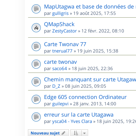
MapUtagwa et base de données de 
par
gulligris
»
19 août 2025, 17:55
QMapShack
par
ZestyCastor
»
12 févr. 2022, 08:10
Carte Twonav 77
par
tnerual77
»
19 juin 2025, 15:38
carte twonav
par
saco64
»
18 juin 2025, 22:36
Chemin manquant sur carte Utagaw
par
D_Z
»
08 juin 2025, 09:05
Edge 605 connection Ordinateur
par
guilepvi
»
28 janv. 2013, 14:00
erreur sur la carte Utagawa
par
ysca04 - Yves Clara
»
18 juin 2025, 19:2
Nouveau sujet