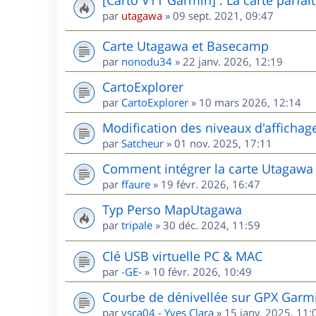
par
utagawa
»
09 sept. 2021, 09:47
Carte Utagawa et Basecamp
par
nonodu34
»
22 janv. 2026, 12:19
CartoExplorer
par
CartoExplorer
»
10 mars 2026, 12:14
Modification des niveaux d'affichag
par
Satcheur
»
01 nov. 2025, 17:11
Comment intégrer la carte Utagawa
par
ffaure
»
19 févr. 2026, 16:47
Typ Perso MapUtagawa
par
tripale
»
30 déc. 2024, 11:59
Clé USB virtuelle PC & MAC
par
-GE-
»
10 févr. 2026, 10:49
Courbe de dénivellée sur GPX Garm
par
ysca04 - Yves Clara
»
15 janv. 2025, 11: