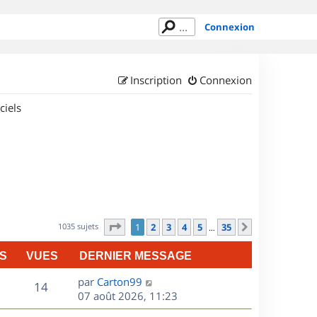
Connexion
Inscription
Connexion
ciels
Page
1
sur
35
1035 sujets
1
2
3
4
5
35
Suivant
…
S
VUES
DERNIER MESSAGE
D
par
Carton99
V
14
e
07 août 2026, 11:23
r
u