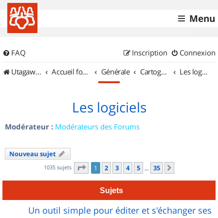
Menu
FAQ
Inscription
Connexion
UtagawaVTT (Randos VTT et VTTAE avec traces GPS)
Accueil forum
Générale
Cartographie et GPS
Les logiciels
Les logiciels
Modérateur :
Modérateurs des Forums
Nouveau sujet
Page
1
sur
35
1035 sujets
1
2
3
4
5
35
Suivant
…
Sujets
Un outil simple pour éditer et s'échanger ses