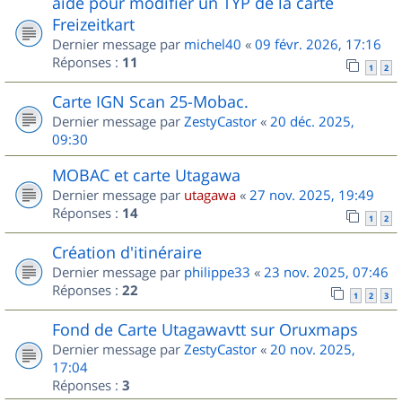
aide pour modifier un TYP de la carte
Freizeitkart
Dernier message par
michel40
«
09 févr. 2026, 17:16
Réponses :
11
1
2
Carte IGN Scan 25-Mobac.
Dernier message par
ZestyCastor
«
20 déc. 2025,
09:30
MOBAC et carte Utagawa
Dernier message par
utagawa
«
27 nov. 2025, 19:49
Réponses :
14
1
2
Création d'itinéraire
Dernier message par
philippe33
«
23 nov. 2025, 07:46
Réponses :
22
1
2
3
Fond de Carte Utagawavtt sur Oruxmaps
Dernier message par
ZestyCastor
«
20 nov. 2025,
17:04
Réponses :
3