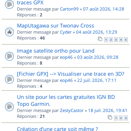
traces GPX
Dernier message par
Carton99
«
07 août 2026, 14:28
Réponses :
2
MapUtagawa sur Twonav Cross
Dernier message par
Cyder
«
04 août 2026, 13:29
Réponses :
46
1
2
3
4
5
Image satellite ortho pour Land
Dernier message par
eop46
«
03 août 2026, 09:28
Réponses :
8
[Fichier GPX] --> Visualiser une trace en 3D?
Dernier message par
eop46
«
22 juil. 2026, 17:11
Réponses :
4
Un site pour les cartes gratuites IGN BD
Topo Garmin.
Dernier message par
ZestyCastor
«
18 juil. 2026, 19:41
Réponses :
21
1
2
3
Création d'une carte soit même ?