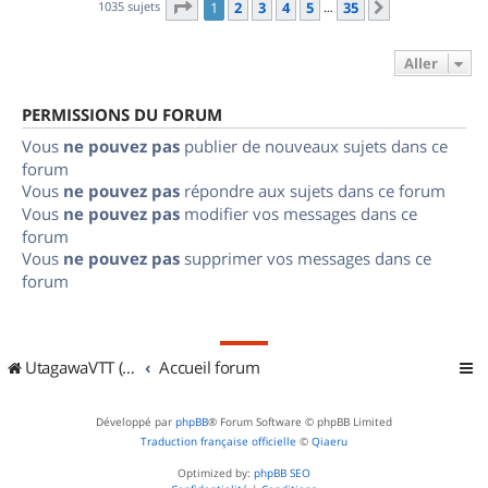
Page
1
sur
35
1035 sujets
1
2
3
4
5
35
Suivant
…
Aller
PERMISSIONS DU FORUM
Vous
ne pouvez pas
publier de nouveaux sujets dans ce
forum
Vous
ne pouvez pas
répondre aux sujets dans ce forum
Vous
ne pouvez pas
modifier vos messages dans ce
forum
Vous
ne pouvez pas
supprimer vos messages dans ce
forum
UtagawaVTT (Randos VTT et VTTAE avec traces GPS)
Accueil forum
Développé par
phpBB
® Forum Software © phpBB Limited
Traduction française officielle
©
Qiaeru
Optimized by:
phpBB SEO