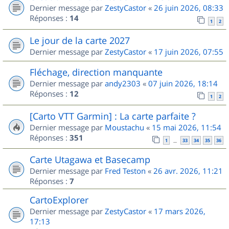
Dernier message par
ZestyCastor
«
26 juin 2026, 08:33
Réponses :
14
1
2
Le jour de la carte 2027
Dernier message par
ZestyCastor
«
17 juin 2026, 07:55
Fléchage, direction manquante
Dernier message par
andy2303
«
07 juin 2026, 18:14
Réponses :
12
1
2
[Carto VTT Garmin] : La carte parfaite ?
Dernier message par
Moustachu
«
15 mai 2026, 11:54
Réponses :
351
1
33
34
35
36
…
Carte Utagawa et Basecamp
Dernier message par
Fred Teston
«
26 avr. 2026, 11:21
Réponses :
7
CartoExplorer
Dernier message par
ZestyCastor
«
17 mars 2026,
17:13