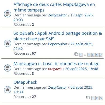
Affichage de deux cartes MapUtagawa en
même tempsps
Dernier message par
ZestyCastor
«
17 sept. 2025,
20:03
Réponses :
2
Solo&Safe : Appli Android partage position &
alerte chute par SMS
Dernier message par
Pepecoulon
«
27 août 2025,
22:42
Réponses :
67
1
4
5
6
7
…
MapUtagwa et base de données de routage
Dernier message par
utagawa
«
20 août 2025, 18:48
Réponses :
3
QMapShack
Dernier message par
ZestyCastor
«
02 août 2025,
10:33
Réponses :
27
1
2
3