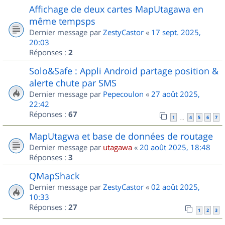
Affichage de deux cartes MapUtagawa en
même tempsps
Dernier message par
ZestyCastor
«
17 sept. 2025,
20:03
Réponses :
2
Solo&Safe : Appli Android partage position &
alerte chute par SMS
Dernier message par
Pepecoulon
«
27 août 2025,
22:42
Réponses :
67
1
4
5
6
7
…
MapUtagwa et base de données de routage
Dernier message par
utagawa
«
20 août 2025, 18:48
Réponses :
3
QMapShack
Dernier message par
ZestyCastor
«
02 août 2025,
10:33
Réponses :
27
1
2
3