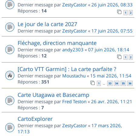
Dernier message par
ZestyCastor
«
26 juin 2026, 08:33
Réponses :
14
1
2
Le jour de la carte 2027
Dernier message par
ZestyCastor
«
17 juin 2026, 07:55
Fléchage, direction manquante
Dernier message par
andy2303
«
07 juin 2026, 18:14
Réponses :
12
1
2
[Carto VTT Garmin] : La carte parfaite ?
Dernier message par
Moustachu
«
15 mai 2026, 11:54
Réponses :
351
1
33
34
35
36
…
Carte Utagawa et Basecamp
Dernier message par
Fred Teston
«
26 avr. 2026, 11:21
Réponses :
7
CartoExplorer
Dernier message par
ZestyCastor
«
17 mars 2026,
17:13