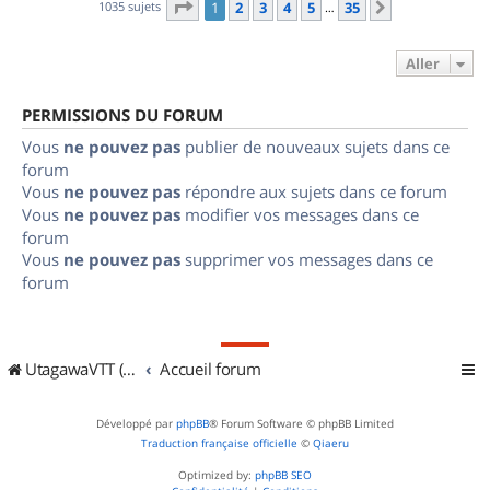
Page
1
sur
35
1035 sujets
1
2
3
4
5
35
Suivant
…
Aller
PERMISSIONS DU FORUM
Vous
ne pouvez pas
publier de nouveaux sujets dans ce
forum
Vous
ne pouvez pas
répondre aux sujets dans ce forum
Vous
ne pouvez pas
modifier vos messages dans ce
forum
Vous
ne pouvez pas
supprimer vos messages dans ce
forum
UtagawaVTT (Randos VTT et VTTAE avec traces GPS)
Accueil forum
Développé par
phpBB
® Forum Software © phpBB Limited
Traduction française officielle
©
Qiaeru
Optimized by:
phpBB SEO