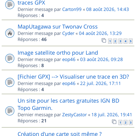
traces GPX
Dernier message par
Carton99
«
08 août 2026, 14:43
Réponses :
4
MapUtagawa sur Twonav Cross
Dernier message par
Cyder
«
04 août 2026, 13:29
Réponses :
46
1
2
3
4
5
Image satellite ortho pour Land
Dernier message par
eop46
«
03 août 2026, 09:28
Réponses :
8
[Fichier GPX] --> Visualiser une trace en 3D?
Dernier message par
eop46
«
22 juil. 2026, 17:11
Réponses :
4
Un site pour les cartes gratuites IGN BD
Topo Garmin.
Dernier message par
ZestyCastor
«
18 juil. 2026, 19:41
Réponses :
21
1
2
3
Création d'une carte soit même ?