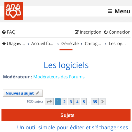
Menu
FAQ
Inscription
Connexion
UtagawaVTT (Randos VTT et VTTAE avec traces GPS)
Accueil forum
Générale
Cartographie et GPS
Les logiciels
Les logiciels
Modérateur :
Modérateurs des Forums
Nouveau sujet
Page
1
sur
35
1035 sujets
1
2
3
4
5
35
Suivant
…
Sujets
Un outil simple pour éditer et s'échanger ses