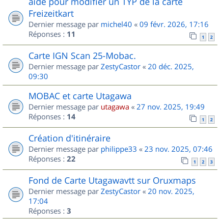
aide pour modifier un TYP de la carte
Freizeitkart
Dernier message par
michel40
«
09 févr. 2026, 17:16
Réponses :
11
1
2
Carte IGN Scan 25-Mobac.
Dernier message par
ZestyCastor
«
20 déc. 2025,
09:30
MOBAC et carte Utagawa
Dernier message par
utagawa
«
27 nov. 2025, 19:49
Réponses :
14
1
2
Création d'itinéraire
Dernier message par
philippe33
«
23 nov. 2025, 07:46
Réponses :
22
1
2
3
Fond de Carte Utagawavtt sur Oruxmaps
Dernier message par
ZestyCastor
«
20 nov. 2025,
17:04
Réponses :
3