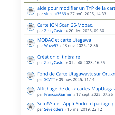
aide pour modifier un TYP de la cart
par
vincent3569
»
27 août 2025, 14:33
Carte IGN Scan 25-Mobac.
par
ZestyCastor
»
20 déc. 2025, 09:30
MOBAC et carte Utagawa
par
Wave57
»
23 nov. 2025, 18:36
Création d'itinéraire
par
ZestyCastor
»
01 août 2023, 16:55
Fond de Carte Utagawavtt sur Oru
par
SCVTT
»
09 nov. 2025, 11:14
Affichage de deux cartes MapUta
par
FrancoisGarmin
»
17 sept. 2025, 07:26
Solo&Safe : Appli Android partage p
par
SévéRiders
»
15 mai 2019, 22:12