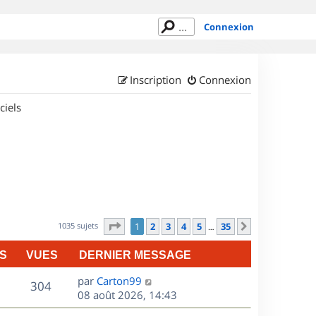
Connexion
Inscription
Connexion
ciels
Page
1
sur
35
1035 sujets
1
2
3
4
5
35
Suivant
…
S
VUES
DERNIER MESSAGE
D
par
Carton99
V
304
e
08 août 2026, 14:43
r
u