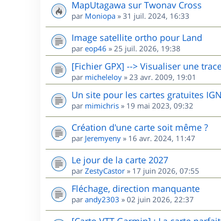
MapUtagawa sur Twonav Cross
par
Moniopa
»
31 juil. 2024, 16:33
Image satellite ortho pour Land
par
eop46
»
25 juil. 2026, 19:38
[Fichier GPX] --> Visualiser une trac
par
micheleloy
»
23 avr. 2009, 19:01
Un site pour les cartes gratuites I
par
mimichris
»
19 mai 2023, 09:32
Création d'une carte soit même ?
par
Jeremyeny
»
16 avr. 2024, 11:47
Le jour de la carte 2027
par
ZestyCastor
»
17 juin 2026, 07:55
Fléchage, direction manquante
par
andy2303
»
02 juin 2026, 22:37
[Carto VTT Garmin] : La carte parfait