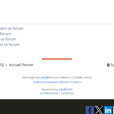
p
s
n
e
o
s
s
n
e
dans ce forum
s
s
 forum
e
 ce forum
s ce forum
s
S)
Accueil forum
S
Développé par
phpBB
® Forum Software © phpBB Limited
Traduction française officielle
©
Qiaeru
Optimized by:
phpBB SEO
Confidentialité
|
Conditions