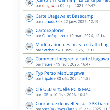
par
utagawa
»
09 sept. 2021, 09:47
Carte Utagawa et Basecamp
par
nonodu34
»
22 janv. 2026, 12:19
CartoExplorer
par
CartoExplorer
»
10 mars 2026, 12:14
Modification des niveaux d'affichag
par
Satcheur
»
01 nov. 2025, 17:11
Comment intégrer la carte Utagawa
par
ffaure
»
19 févr. 2026, 16:47
Typ Perso MapUtagawa
par
tripale
»
30 déc. 2024, 11:59
Clé USB virtuelle PC & MAC
par
-GE-
»
10 févr. 2026, 10:49
Courbe de dénivellée sur GPX Garm
par
ysca04 - Yves Clara
»
15 janv. 2025, 11: