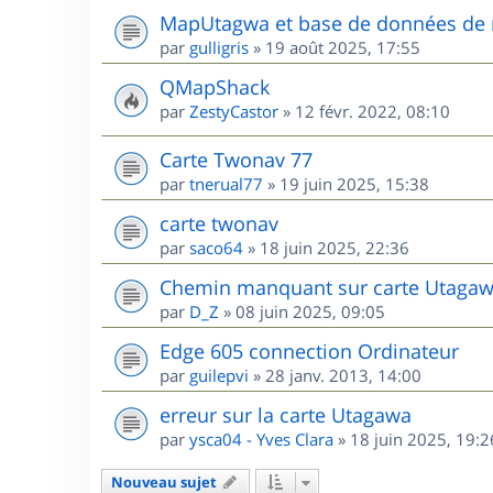
MapUtagwa et base de données de 
par
gulligris
»
19 août 2025, 17:55
QMapShack
par
ZestyCastor
»
12 févr. 2022, 08:10
Carte Twonav 77
par
tnerual77
»
19 juin 2025, 15:38
carte twonav
par
saco64
»
18 juin 2025, 22:36
Chemin manquant sur carte Utagaw
par
D_Z
»
08 juin 2025, 09:05
Edge 605 connection Ordinateur
par
guilepvi
»
28 janv. 2013, 14:00
erreur sur la carte Utagawa
par
ysca04 - Yves Clara
»
18 juin 2025, 19:2
Nouveau sujet