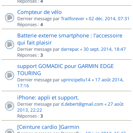
Réponses :
4
Compteur de vélo
Dernier message par
Trailforever
«
02 déc. 2014, 07:31
Réponses :
4
Batterie externe smartphone : l'accessoire
qui fait plaisir
Dernier message par
darrepac
«
30 sept. 2014, 18:47
Réponses :
3
support GOMADIC pour GARMIN EDGE
TOURING
Dernier message par
uprincipellu14
«
17 août 2014,
17:16
iPhone: appli et support.
Dernier message par
d.debert@gmail.com
«
27 août
2013, 22:22
Réponses :
3
[Ceinture cardio ]Garmin