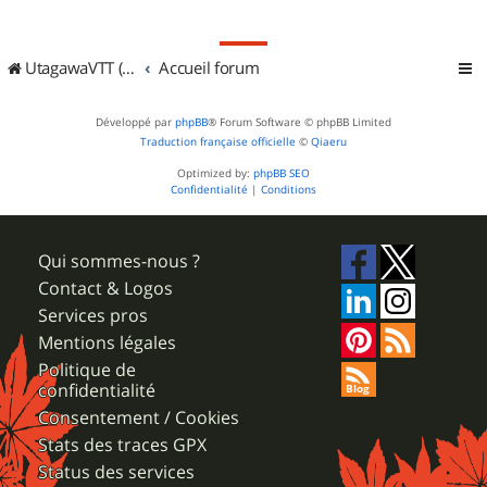
UtagawaVTT (Randos VTT et VTTAE avec traces GPS)
Accueil forum
Développé par
phpBB
® Forum Software © phpBB Limited
Traduction française officielle
©
Qiaeru
Optimized by:
phpBB SEO
Confidentialité
|
Conditions
Qui sommes-nous ?
Contact & Logos
Services pros
Mentions légales
Politique de
confidentialité
Consentement / Cookies
Stats des traces GPX
Status des services