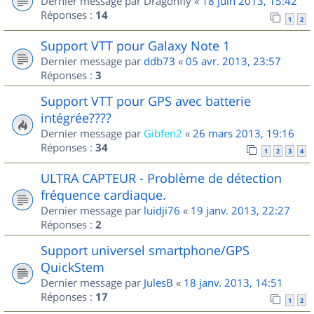
Dernier message par
Dragonfly
«
18 juin 2013, 15:42
Réponses :
14
1
2
Support VTT pour Galaxy Note 1
Dernier message par
ddb73
«
05 avr. 2013, 23:57
Réponses :
3
Support VTT pour GPS avec batterie
intégrée????
Dernier message par
Gibfen2
«
26 mars 2013, 19:16
Réponses :
34
1
2
3
4
ULTRA CAPTEUR - Problème de détection
fréquence cardiaque.
Dernier message par
luidji76
«
19 janv. 2013, 22:27
Réponses :
2
Support universel smartphone/GPS
QuickStem
Dernier message par
JulesB
«
18 janv. 2013, 14:51
Réponses :
17
1
2