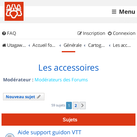
Menu
FAQ
Inscription
Connexion
UtagawaVTT (Randos VTT et VTTAE avec traces GPS)
Accueil forum
Générale
Cartographie et GPS
Les accessoires
Les accessoires
Modérateur :
Modérateurs des Forums
Nouveau sujet
59 sujets
1
2
Suivant
Sujets
Aide support guidon VTT