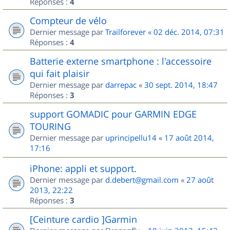
Réponses :
4
Compteur de vélo
Dernier message par
Trailforever
«
02 déc. 2014, 07:31
Réponses :
4
Batterie externe smartphone : l'accessoire
qui fait plaisir
Dernier message par
darrepac
«
30 sept. 2014, 18:47
Réponses :
3
support GOMADIC pour GARMIN EDGE
TOURING
Dernier message par
uprincipellu14
«
17 août 2014,
17:16
iPhone: appli et support.
Dernier message par
d.debert@gmail.com
«
27 août
2013, 22:22
Réponses :
3
[Ceinture cardio ]Garmin