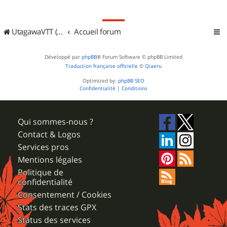
UtagawaVTT (Randos VTT et VTTAE avec traces GPS)
Accueil forum
Développé par
phpBB
® Forum Software © phpBB Limited
Traduction française officielle
©
Qiaeru
Optimized by:
phpBB SEO
Confidentialité
|
Conditions
Qui sommes-nous ?
Contact & Logos
Services pros
Mentions légales
Politique de
confidentialité
Consentement / Cookies
Stats des traces GPX
Status des services