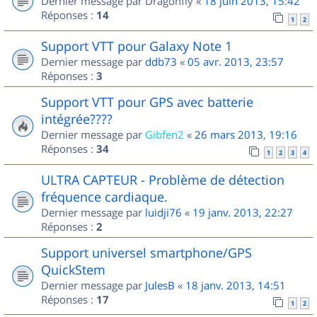
Dernier message par
Dragonfly
«
18 juin 2013, 15:42
Réponses :
14
1
2
Support VTT pour Galaxy Note 1
Dernier message par
ddb73
«
05 avr. 2013, 23:57
Réponses :
3
Support VTT pour GPS avec batterie
intégrée????
Dernier message par
Gibfen2
«
26 mars 2013, 19:16
Réponses :
34
1
2
3
4
ULTRA CAPTEUR - Problème de détection
fréquence cardiaque.
Dernier message par
luidji76
«
19 janv. 2013, 22:27
Réponses :
2
Support universel smartphone/GPS
QuickStem
Dernier message par
JulesB
«
18 janv. 2013, 14:51
Réponses :
17
1
2