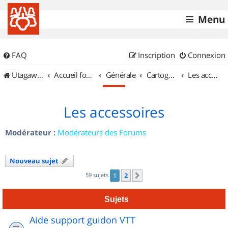
Menu
FAQ
Inscription
Connexion
UtagawaVTT (Randos VTT et VTTAE avec traces GPS)
Accueil forum
Générale
Cartographie et GPS
Les accessoires
Les accessoires
Modérateur :
Modérateurs des Forums
Nouveau sujet
59 sujets
1
2
Suivant
Sujets
Aide support guidon VTT