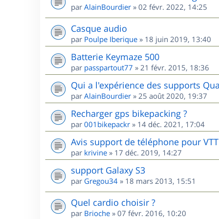
par
AlainBourdier
»
02 févr. 2022, 14:25
Casque audio
par
Poulpe Iberique
»
18 juin 2019, 13:40
Batterie Keymaze 500
par
passpartout77
»
21 févr. 2015, 18:36
Qui a l'expérience des supports Qua
par
AlainBourdier
»
25 août 2020, 19:37
Recharger gps bikepacking ?
par
001bikepackr
»
14 déc. 2021, 17:04
Avis support de téléphone pour VTT
par
krivine
»
17 déc. 2019, 14:27
support Galaxy S3
par
Gregou34
»
18 mars 2013, 15:51
Quel cardio choisir ?
par
Brioche
»
07 févr. 2016, 10:20