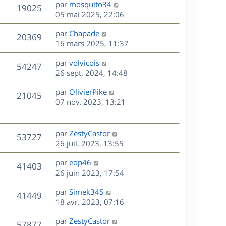
D
par
mosquito34
n
V
19025
e
e
05 mai 2025, 22:06
i
r
u
e
s
D
par
Chapade
n
r
V
20369
e
e
16 mars 2025, 11:37
i
m
r
u
e
e
s
D
par
volvicois
n
r
V
s
54247
e
e
26 sept. 2024, 14:48
i
m
s
r
u
e
e
a
s
D
par
OlivierPike
n
r
V
s
21045
g
e
e
07 nov. 2023, 13:21
i
m
s
e
r
u
e
e
a
s
n
r
s
g
e
i
m
D
par
ZestyCastor
s
e
V
53727
e
e
e
26 juil. 2023, 13:55
a
s
r
s
r
u
g
m
D
par
eop46
s
n
e
V
41403
e
e
e
26 juin 2023, 17:54
a
i
s
r
u
g
e
s
D
par
Simek345
s
n
e
r
V
41449
e
e
18 avr. 2023, 07:16
a
i
m
r
u
g
e
e
s
D
par
ZestyCastor
n
e
r
V
s
57877