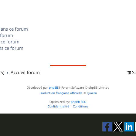
e
o
s
s
n
e
s
s
dans ce forum
 forum
e
 ce forum
s ce forum
s
S)
Accueil forum
S
Développé par
phpBB
® Forum Software © phpBB Limited
Traduction française officielle
©
Qiaeru
Optimized by:
phpBB SEO
Confidentialité
|
Conditions