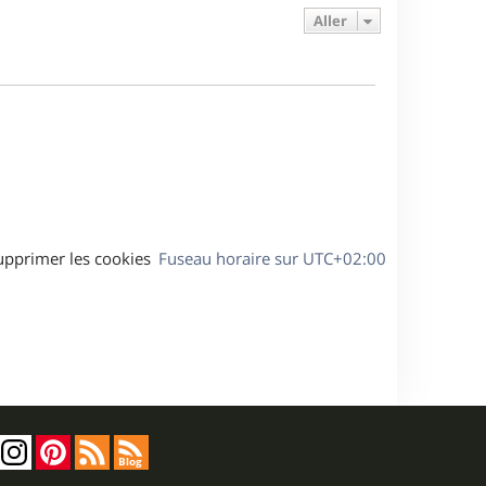
e
s
s
g
Aller
r
s
e
m
a
e
g
s
e
s
a
g
e
upprimer les cookies
Fuseau horaire sur
UTC+02:00