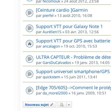
par
Nicomouk
»
24 août 2012, 23:58
[Ceinture cardio ]Garmin
par
pierfel
»
13 août 2010, 16:08
Support VTT pour Galaxy Note 1
par
Aurélien15
»
03 avr. 2013, 12:56
Support VTT pour GPS avec batterie 
par
ancalagon
»
19 oct. 2010, 15:53
ULTRA CAPTEUR - Problème de détec
par
GarsDuCalvados
»
19 janv. 2013, 14:05
Support universel smartphone/GPS
par
quickstem
»
15 juin 2011, 13:41
[Edge 705/605]-->Comment le protég
par
da_morel2000
»
16 janv. 2009, 10:51
Nouveau sujet