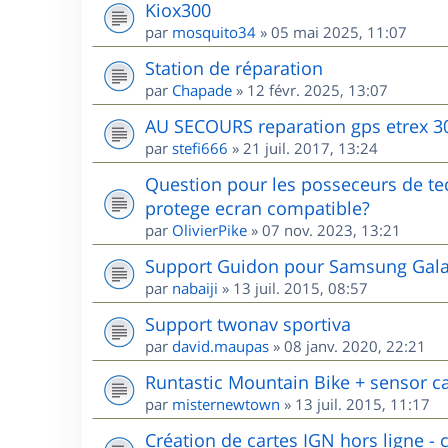
Kiox300
par
mosquito34
»
05 mai 2025, 11:07
Station de réparation
par
Chapade
»
12 févr. 2025, 13:07
AU SECOURS reparation gps etrex 3
par
stefi666
»
21 juil. 2017, 13:24
Question pour les posseceurs de te
protege ecran compatible?
par
OlivierPike
»
07 nov. 2023, 13:21
Support Guidon pour Samsung Galax
par
nabaiji
»
13 juil. 2015, 08:57
Support twonav sportiva
par
david.maupas
»
08 janv. 2020, 22:21
Runtastic Mountain Bike + sensor c
par
misternewtown
»
13 juil. 2015, 11:17
Création de cartes IGN hors ligne - c