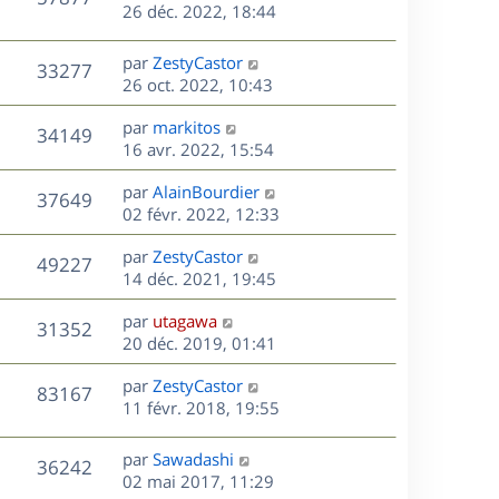
e
e
26 déc. 2022, 18:44
i
m
s
r
u
e
e
a
s
n
r
s
D
g
par
ZestyCastor
V
33277
e
i
m
s
e
e
26 oct. 2022, 10:43
e
e
a
r
u
s
r
s
D
g
par
markitos
n
V
34149
m
s
e
e
e
16 avr. 2022, 15:54
i
e
a
r
u
e
s
s
D
g
par
AlainBourdier
n
r
V
37649
s
e
e
e
02 févr. 2022, 12:33
i
m
a
r
u
e
e
s
D
g
par
ZestyCastor
n
r
V
s
49227
e
e
e
14 déc. 2021, 19:45
i
m
s
r
u
e
e
a
s
D
par
utagawa
n
r
V
s
31352
g
e
e
20 déc. 2019, 01:41
i
m
s
e
r
u
e
e
a
s
D
par
ZestyCastor
n
r
V
s
83167
g
e
e
11 févr. 2018, 19:55
i
m
s
e
r
u
e
e
a
s
n
r
s
D
g
par
Sawadashi
V
36242
e
i
m
s
e
e
02 mai 2017, 11:29
e
e