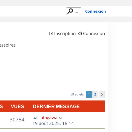
Connexion
Inscription
Connexion
essoires
59 sujets
1
2
Suivant
S
VUES
DERNIER MESSAGE
D
par
utagawa
V
30754
e
19 août 2025, 18:14
r
u