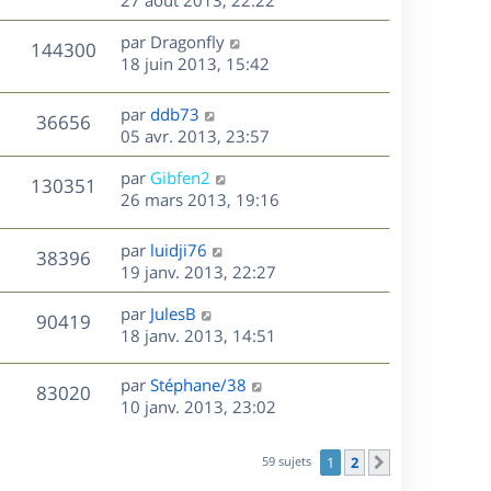
e
i
m
s
e
r
u
e
e
a
s
D
par
Dragonfly
n
r
V
s
144300
g
e
e
18 juin 2013, 15:42
i
m
s
e
r
u
e
e
a
s
n
r
s
D
g
par
ddb73
V
36656
e
i
m
s
e
e
05 avr. 2013, 23:57
e
e
a
r
u
s
r
s
D
g
par
Gibfen2
n
V
130351
m
s
e
e
e
26 mars 2013, 19:16
i
e
a
r
u
e
s
s
g
n
r
D
par
luidji76
V
38396
s
e
e
i
m
e
19 janv. 2013, 22:27
a
e
e
r
u
s
g
r
s
D
par
JulesB
n
V
90419
e
m
s
e
e
18 janv. 2013, 14:51
i
e
a
r
u
e
s
s
g
n
r
D
par
Stéphane/38
V
83020
s
e
e
i
m
e
10 janv. 2013, 23:02
a
e
e
r
u
s
g
r
s
n
e
59 sujets
1
2
Suivant
m
s
e
i
e
a