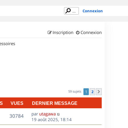
Connexion
Inscription
Connexion
essoires
59 sujets
1
2
Suivant
S
VUES
DERNIER MESSAGE
D
par
utagawa
V
30784
e
19 août 2025, 18:14
r
u