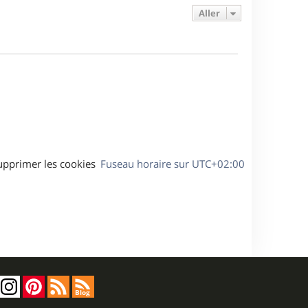
e
s
s
g
Aller
r
s
e
m
a
e
g
s
e
s
a
g
e
upprimer les cookies
Fuseau horaire sur
UTC+02:00