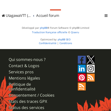
UtagawaVTT (Randos VTT et VTTAE avec traces GPS)
Accueil forum
Développé par
phpBB
® Forum Software © phpBB Limited
Traduction française officielle
©
Qiaeru
Optimized by:
phpBB SEO
Confidentialité
|
Conditions
Qui sommes-nous ?
Contact & Logos
Services pros
Mentions légales
Politique de
confidentialité
Consentement / Cookies
Stats des traces GPX
Status des services