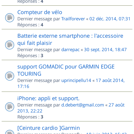
Réponses :
4
Compteur de vélo
Dernier message par
Trailforever
«
02 déc. 2014, 07:31
Réponses :
4
Batterie externe smartphone : l'accessoire
qui fait plaisir
Dernier message par
darrepac
«
30 sept. 2014, 18:47
Réponses :
3
support GOMADIC pour GARMIN EDGE
TOURING
Dernier message par
uprincipellu14
«
17 août 2014,
17:16
iPhone: appli et support.
Dernier message par
d.debert@gmail.com
«
27 août
2013, 22:22
Réponses :
3
[Ceinture cardio ]Garmin