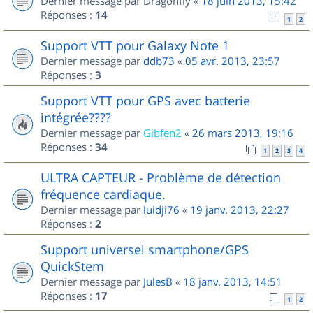
Dernier message par
Dragonfly
«
18 juin 2013, 15:42
Réponses :
14
1
2
Support VTT pour Galaxy Note 1
Dernier message par
ddb73
«
05 avr. 2013, 23:57
Réponses :
3
Support VTT pour GPS avec batterie
intégrée????
Dernier message par
Gibfen2
«
26 mars 2013, 19:16
Réponses :
34
1
2
3
4
ULTRA CAPTEUR - Problème de détection
fréquence cardiaque.
Dernier message par
luidji76
«
19 janv. 2013, 22:27
Réponses :
2
Support universel smartphone/GPS
QuickStem
Dernier message par
JulesB
«
18 janv. 2013, 14:51
Réponses :
17
1
2