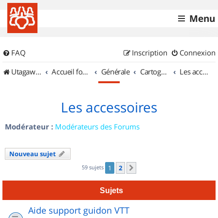
Menu
FAQ
Inscription
Connexion
UtagawaVTT (Randos VTT et VTTAE avec traces GPS)
Accueil forum
Générale
Cartographie et GPS
Les accessoires
Les accessoires
Modérateur :
Modérateurs des Forums
Nouveau sujet
59 sujets
1
2
Suivant
Sujets
Aide support guidon VTT