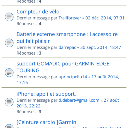
Réponses :
4
Compteur de vélo
Dernier message par
Trailforever
«
02 déc. 2014, 07:31
Réponses :
4
Batterie externe smartphone : l'accessoire
qui fait plaisir
Dernier message par
darrepac
«
30 sept. 2014, 18:47
Réponses :
3
support GOMADIC pour GARMIN EDGE
TOURING
Dernier message par
uprincipellu14
«
17 août 2014,
17:16
iPhone: appli et support.
Dernier message par
d.debert@gmail.com
«
27 août
2013, 22:22
Réponses :
3
[Ceinture cardio ]Garmin