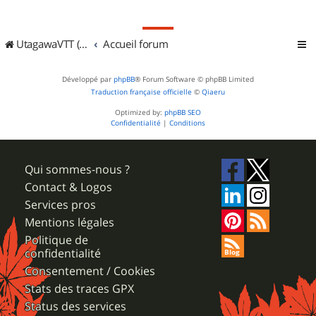
UtagawaVTT (Randos VTT et VTTAE avec traces GPS)
Accueil forum
Développé par
phpBB
® Forum Software © phpBB Limited
Traduction française officielle
©
Qiaeru
Optimized by:
phpBB SEO
Confidentialité
|
Conditions
Qui sommes-nous ?
Contact & Logos
Services pros
Mentions légales
Politique de
confidentialité
Consentement / Cookies
Stats des traces GPX
Status des services