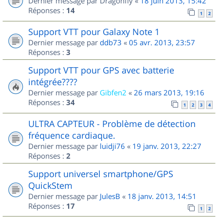
Dernier message par
Dragonfly
«
18 juin 2013, 15:42
Réponses :
14
1
2
Support VTT pour Galaxy Note 1
Dernier message par
ddb73
«
05 avr. 2013, 23:57
Réponses :
3
Support VTT pour GPS avec batterie
intégrée????
Dernier message par
Gibfen2
«
26 mars 2013, 19:16
Réponses :
34
1
2
3
4
ULTRA CAPTEUR - Problème de détection
fréquence cardiaque.
Dernier message par
luidji76
«
19 janv. 2013, 22:27
Réponses :
2
Support universel smartphone/GPS
QuickStem
Dernier message par
JulesB
«
18 janv. 2013, 14:51
Réponses :
17
1
2