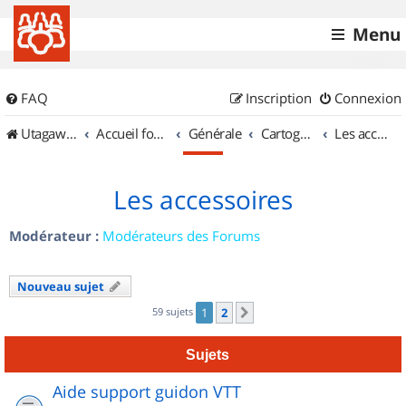
Menu
FAQ
Inscription
Connexion
UtagawaVTT (Randos VTT et VTTAE avec traces GPS)
Accueil forum
Générale
Cartographie et GPS
Les accessoires
Les accessoires
Modérateur :
Modérateurs des Forums
Nouveau sujet
59 sujets
1
2
Suivant
Sujets
Aide support guidon VTT