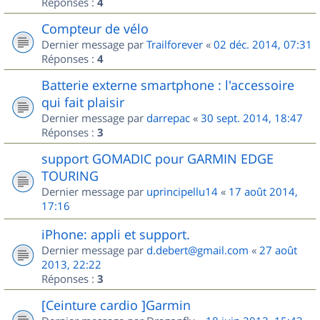
Réponses :
4
Compteur de vélo
Dernier message par
Trailforever
«
02 déc. 2014, 07:31
Réponses :
4
Batterie externe smartphone : l'accessoire
qui fait plaisir
Dernier message par
darrepac
«
30 sept. 2014, 18:47
Réponses :
3
support GOMADIC pour GARMIN EDGE
TOURING
Dernier message par
uprincipellu14
«
17 août 2014,
17:16
iPhone: appli et support.
Dernier message par
d.debert@gmail.com
«
27 août
2013, 22:22
Réponses :
3
[Ceinture cardio ]Garmin