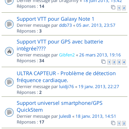
Dernier message par
Dragonfly
«
18 juin 2013, 15:42
Réponses :
14
1
2
Support VTT pour Galaxy Note 1
Dernier message par
ddb73
«
05 avr. 2013, 23:57
Réponses :
3
Support VTT pour GPS avec batterie
intégrée????
Dernier message par
Gibfen2
«
26 mars 2013, 19:16
Réponses :
34
1
2
3
4
ULTRA CAPTEUR - Problème de détection
fréquence cardiaque.
Dernier message par
luidji76
«
19 janv. 2013, 22:27
Réponses :
2
Support universel smartphone/GPS
QuickStem
Dernier message par
JulesB
«
18 janv. 2013, 14:51
Réponses :
17
1
2