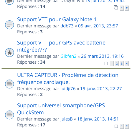
Dernier message par
Dragonfly
«
18 juin 2013, 15:42
Réponses :
14
1
2
Support VTT pour Galaxy Note 1
Dernier message par
ddb73
«
05 avr. 2013, 23:57
Réponses :
3
Support VTT pour GPS avec batterie
intégrée????
Dernier message par
Gibfen2
«
26 mars 2013, 19:16
Réponses :
34
1
2
3
4
ULTRA CAPTEUR - Problème de détection
fréquence cardiaque.
Dernier message par
luidji76
«
19 janv. 2013, 22:27
Réponses :
2
Support universel smartphone/GPS
QuickStem
Dernier message par
JulesB
«
18 janv. 2013, 14:51
Réponses :
17
1
2