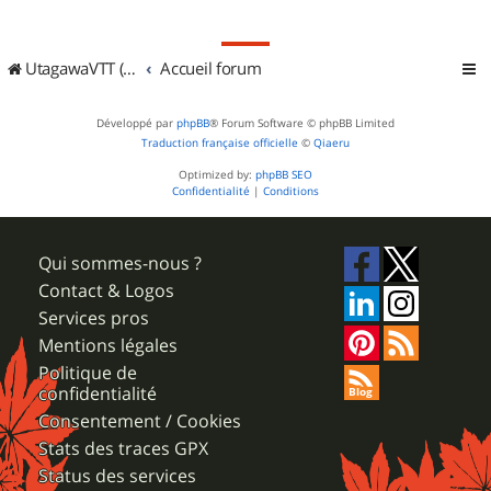
UtagawaVTT (Randos VTT et VTTAE avec traces GPS)
Accueil forum
Développé par
phpBB
® Forum Software © phpBB Limited
Traduction française officielle
©
Qiaeru
Optimized by:
phpBB SEO
Confidentialité
|
Conditions
Qui sommes-nous ?
Contact & Logos
Services pros
Mentions légales
Politique de
confidentialité
Consentement / Cookies
Stats des traces GPX
Status des services