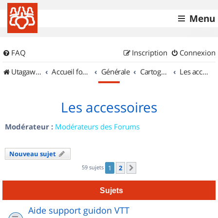
Menu
FAQ
Inscription
Connexion
UtagawaVTT (Randos VTT et VTTAE avec traces GPS)
Accueil forum
Générale
Cartographie et GPS
Les accessoires
Les accessoires
Modérateur :
Modérateurs des Forums
Nouveau sujet
59 sujets
1
2
Suivant
Sujets
Aide support guidon VTT