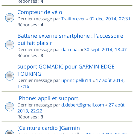
Réponses :
4
Compteur de vélo
Dernier message par
Trailforever
«
02 déc. 2014, 07:31
Réponses :
4
Batterie externe smartphone : l'accessoire
qui fait plaisir
Dernier message par
darrepac
«
30 sept. 2014, 18:47
Réponses :
3
support GOMADIC pour GARMIN EDGE
TOURING
Dernier message par
uprincipellu14
«
17 août 2014,
17:16
iPhone: appli et support.
Dernier message par
d.debert@gmail.com
«
27 août
2013, 22:22
Réponses :
3
[Ceinture cardio ]Garmin