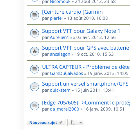
par
Nicomouk
»
24 août 2012, 23:58
[Ceinture cardio ]Garmin
par
pierfel
»
13 août 2010, 16:08
Support VTT pour Galaxy Note 1
par
Aurélien15
»
03 avr. 2013, 12:56
Support VTT pour GPS avec batterie 
par
ancalagon
»
19 oct. 2010, 15:53
ULTRA CAPTEUR - Problème de détec
par
GarsDuCalvados
»
19 janv. 2013, 14:05
Support universel smartphone/GPS
par
quickstem
»
15 juin 2011, 13:41
[Edge 705/605]-->Comment le protég
par
da_morel2000
»
16 janv. 2009, 10:51
Nouveau sujet