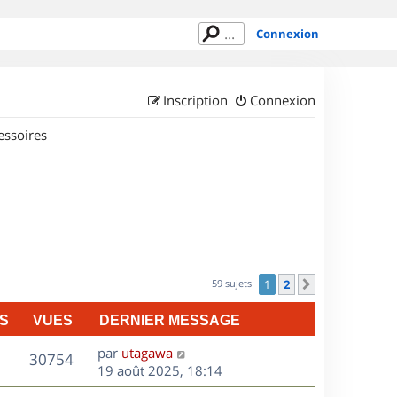
Connexion
Inscription
Connexion
essoires
59 sujets
1
2
Suivant
S
VUES
DERNIER MESSAGE
D
par
utagawa
V
30754
e
19 août 2025, 18:14
r
u