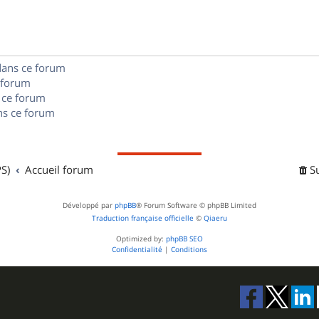
e
o
s
s
n
e
s
s
dans ce forum
 forum
e
 ce forum
s ce forum
s
S)
Accueil forum
S
Développé par
phpBB
® Forum Software © phpBB Limited
Traduction française officielle
©
Qiaeru
Optimized by:
phpBB SEO
Confidentialité
|
Conditions