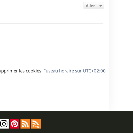
e
s
s
g
Aller
r
s
e
m
a
e
g
s
e
s
a
g
e
upprimer les cookies
Fuseau horaire sur
UTC+02:00