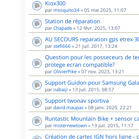
Kiox300
par
mosquito34
»
05 mai 2025, 11:07
Station de réparation
par
Chapade
»
12 févr. 2025, 13:07
AU SECOURS reparation gps etrex 3
par
stefi666
»
21 juil. 2017, 13:24
Question pour les posseceurs de te
protege ecran compatible?
par
OlivierPike
»
07 nov. 2023, 13:21
Support Guidon pour Samsung Galax
par
nabaiji
»
13 juil. 2015, 08:57
Support twonav sportiva
par
david.maupas
»
08 janv. 2020, 22:21
Runtastic Mountain Bike + sensor c
par
misternewtown
»
13 juil. 2015, 11:17
Création de cartes IGN hors ligne - c