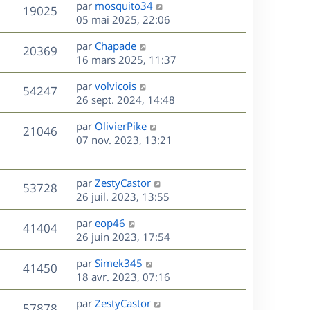
D
par
mosquito34
n
V
19025
e
e
05 mai 2025, 22:06
i
r
u
e
s
D
par
Chapade
n
r
V
20369
e
e
16 mars 2025, 11:37
i
m
r
u
e
e
s
D
par
volvicois
n
r
V
s
54247
e
e
26 sept. 2024, 14:48
i
m
s
r
u
e
e
a
s
D
par
OlivierPike
n
r
V
s
21046
g
e
e
07 nov. 2023, 13:21
i
m
s
e
r
u
e
e
a
s
n
r
s
g
e
i
m
D
par
ZestyCastor
s
e
V
53728
e
e
e
26 juil. 2023, 13:55
a
s
r
s
r
u
g
m
D
par
eop46
s
n
e
V
41404
e
e
e
26 juin 2023, 17:54
a
i
s
r
u
g
e
s
D
par
Simek345
s
n
e
r
V
41450
e
e
18 avr. 2023, 07:16
a
i
m
r
u
g
e
e
s
D
par
ZestyCastor
n
e
r
V
s
57878