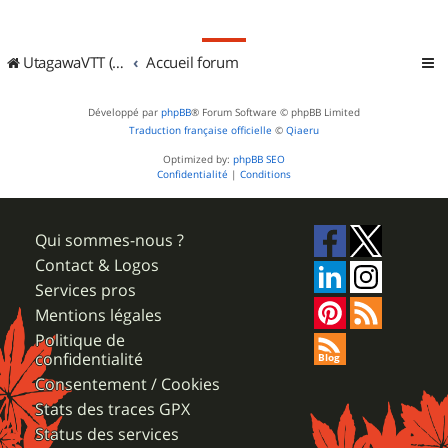
UtagawaVTT (Randos VTT et VTTAE avec traces GPS)
Accueil forum
Développé par
phpBB
® Forum Software © phpBB Limited
Traduction française officielle
©
Qiaeru
Optimized by:
phpBB SEO
Confidentialité
|
Conditions
Qui sommes-nous ?
Contact & Logos
Services pros
Mentions légales
Politique de
confidentialité
Consentement / Cookies
Stats des traces GPX
Status des services