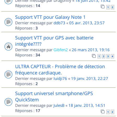
Dernier message par
Dragonfly
«
18 juin 2013, 15:42
Réponses :
14
1
2
Support VTT pour Galaxy Note 1
Dernier message par
ddb73
«
05 avr. 2013, 23:57
Réponses :
3
Support VTT pour GPS avec batterie
intégrée????
Dernier message par
Gibfen2
«
26 mars 2013, 19:16
Réponses :
34
1
2
3
4
ULTRA CAPTEUR - Problème de détection
fréquence cardiaque.
Dernier message par
luidji76
«
19 janv. 2013, 22:27
Réponses :
2
Support universel smartphone/GPS
QuickStem
Dernier message par
JulesB
«
18 janv. 2013, 14:51
Réponses :
17
1
2