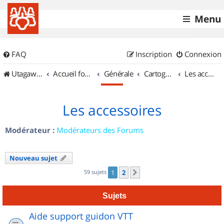
Menu
FAQ
Inscription
Connexion
UtagawaVTT (Randos VTT et VTTAE avec traces GPS)
Accueil forum
Générale
Cartographie et GPS
Les accessoires
Les accessoires
Modérateur :
Modérateurs des Forums
Nouveau sujet
59 sujets
1
2
Suivant
Sujets
Aide support guidon VTT