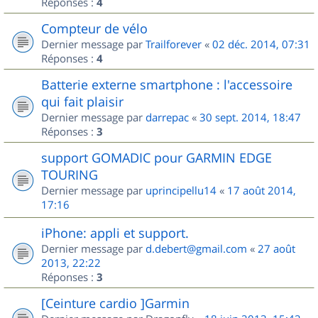
Réponses :
4
Compteur de vélo
Dernier message par
Trailforever
«
02 déc. 2014, 07:31
Réponses :
4
Batterie externe smartphone : l'accessoire
qui fait plaisir
Dernier message par
darrepac
«
30 sept. 2014, 18:47
Réponses :
3
support GOMADIC pour GARMIN EDGE
TOURING
Dernier message par
uprincipellu14
«
17 août 2014,
17:16
iPhone: appli et support.
Dernier message par
d.debert@gmail.com
«
27 août
2013, 22:22
Réponses :
3
[Ceinture cardio ]Garmin