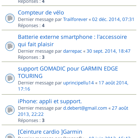
Réponses :
4
Compteur de vélo
Dernier message par
Trailforever
«
02 déc. 2014, 07:31
Réponses :
4
Batterie externe smartphone : l'accessoire
qui fait plaisir
Dernier message par
darrepac
«
30 sept. 2014, 18:47
Réponses :
3
support GOMADIC pour GARMIN EDGE
TOURING
Dernier message par
uprincipellu14
«
17 août 2014,
17:16
iPhone: appli et support.
Dernier message par
d.debert@gmail.com
«
27 août
2013, 22:22
Réponses :
3
[Ceinture cardio ]Garmin