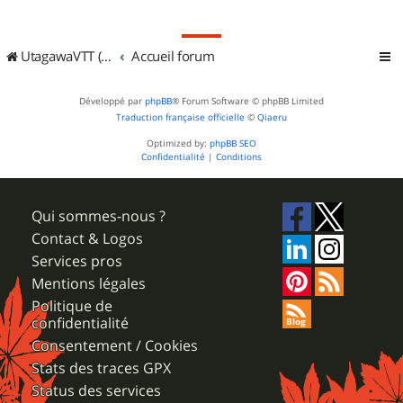
UtagawaVTT (Randos VTT et VTTAE avec traces GPS)
Accueil forum
Développé par
phpBB
® Forum Software © phpBB Limited
Traduction française officielle
©
Qiaeru
Optimized by:
phpBB SEO
Confidentialité
|
Conditions
Qui sommes-nous ?
Contact & Logos
Services pros
Mentions légales
Politique de
confidentialité
Consentement / Cookies
Stats des traces GPX
Status des services