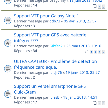
Dernier message par
Dragonfly
«
18 juin 2013, 15:42
Réponses :
14
1
2
Support VTT pour Galaxy Note 1
Dernier message par
ddb73
«
05 avr. 2013, 23:57
Réponses :
3
Support VTT pour GPS avec batterie
intégrée????
Dernier message par
Gibfen2
«
26 mars 2013, 19:16
Réponses :
34
1
2
3
4
ULTRA CAPTEUR - Problème de détection
fréquence cardiaque.
Dernier message par
luidji76
«
19 janv. 2013, 22:27
Réponses :
2
Support universel smartphone/GPS
QuickStem
Dernier message par
JulesB
«
18 janv. 2013, 14:51
Réponses :
17
1
2