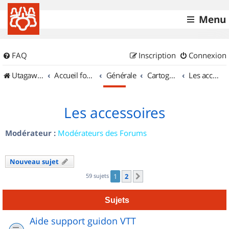
Menu
FAQ
Inscription
Connexion
UtagawaVTT (Randos VTT et VTTAE avec traces GPS)
Accueil forum
Générale
Cartographie et GPS
Les accessoires
Les accessoires
Modérateur :
Modérateurs des Forums
Nouveau sujet
59 sujets
1
2
Suivant
Sujets
Aide support guidon VTT