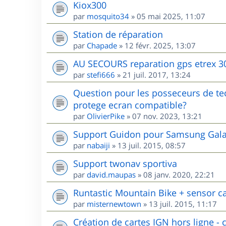
Kiox300
par
mosquito34
»
05 mai 2025, 11:07
Station de réparation
par
Chapade
»
12 févr. 2025, 13:07
AU SECOURS reparation gps etrex 3
par
stefi666
»
21 juil. 2017, 13:24
Question pour les posseceurs de te
protege ecran compatible?
par
OlivierPike
»
07 nov. 2023, 13:21
Support Guidon pour Samsung Galax
par
nabaiji
»
13 juil. 2015, 08:57
Support twonav sportiva
par
david.maupas
»
08 janv. 2020, 22:21
Runtastic Mountain Bike + sensor c
par
misternewtown
»
13 juil. 2015, 11:17
Création de cartes IGN hors ligne - c