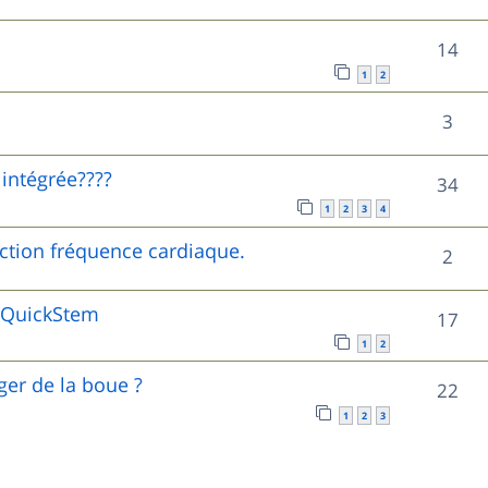
p
s
n
é
e
o
R
14
s
p
s
n
1
2
é
e
o
s
R
3
p
s
n
e
é
o
intégrée????
s
R
34
s
p
n
1
2
3
4
e
é
o
s
tion fréquence cardiaque.
R
2
s
p
n
e
é
o
 QuickStem
s
R
17
s
p
n
1
2
e
é
o
s
er de la boue ?
R
22
s
p
n
e
1
2
3
é
o
s
s
p
n