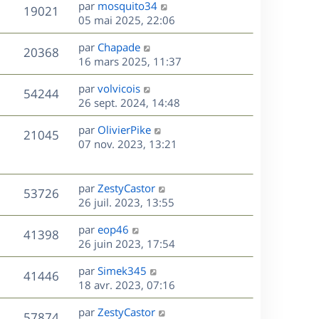
D
par
mosquito34
n
V
19021
e
e
05 mai 2025, 22:06
i
r
u
e
s
D
par
Chapade
n
r
V
20368
e
e
16 mars 2025, 11:37
i
m
r
u
e
e
s
D
par
volvicois
n
r
V
s
54244
e
e
26 sept. 2024, 14:48
i
m
s
r
u
e
e
a
s
D
par
OlivierPike
n
r
V
s
21045
g
e
e
07 nov. 2023, 13:21
i
m
s
e
r
u
e
e
a
s
n
r
s
g
e
i
m
D
par
ZestyCastor
s
e
V
53726
e
e
e
26 juil. 2023, 13:55
a
s
r
s
r
u
g
m
D
par
eop46
s
n
e
V
41398
e
e
e
26 juin 2023, 17:54
a
i
s
r
u
g
e
s
D
par
Simek345
s
n
e
r
V
41446
e
e
18 avr. 2023, 07:16
a
i
m
r
u
g
e
e
s
D
par
ZestyCastor
n
e
r
V
s
57874