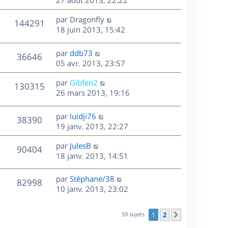
e
i
m
s
e
r
u
e
e
a
s
D
par
Dragonfly
n
r
V
s
144291
g
e
e
18 juin 2013, 15:42
i
m
s
e
r
u
e
e
a
s
n
r
s
D
g
par
ddb73
V
36646
e
i
m
s
e
e
05 avr. 2013, 23:57
e
e
a
r
u
s
r
s
D
g
par
Gibfen2
n
V
130315
m
s
e
e
e
26 mars 2013, 19:16
i
e
a
r
u
e
s
s
g
n
r
D
par
luidji76
V
38390
s
e
e
i
m
e
19 janv. 2013, 22:27
a
e
e
r
u
s
g
r
s
D
par
JulesB
n
V
90404
e
m
s
e
e
18 janv. 2013, 14:51
i
e
a
r
u
e
s
s
g
n
r
D
par
Stéphane/38
V
82998
s
e
e
i
m
e
10 janv. 2013, 23:02
a
e
e
r
u
s
g
r
s
n
e
59 sujets
1
2
Suivant
m
s
e
i
e
a