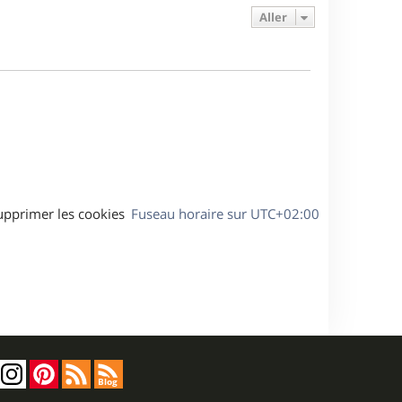
e
s
s
g
Aller
r
s
e
m
a
e
g
s
e
s
a
g
e
upprimer les cookies
Fuseau horaire sur
UTC+02:00