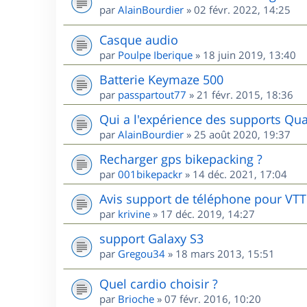
par
AlainBourdier
»
02 févr. 2022, 14:25
Casque audio
par
Poulpe Iberique
»
18 juin 2019, 13:40
Batterie Keymaze 500
par
passpartout77
»
21 févr. 2015, 18:36
Qui a l'expérience des supports Qua
par
AlainBourdier
»
25 août 2020, 19:37
Recharger gps bikepacking ?
par
001bikepackr
»
14 déc. 2021, 17:04
Avis support de téléphone pour VTT
par
krivine
»
17 déc. 2019, 14:27
support Galaxy S3
par
Gregou34
»
18 mars 2013, 15:51
Quel cardio choisir ?
par
Brioche
»
07 févr. 2016, 10:20