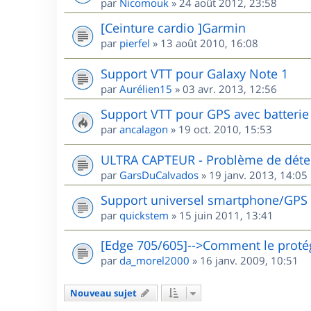
par
Nicomouk
»
24 août 2012, 23:58
[Ceinture cardio ]Garmin
par
pierfel
»
13 août 2010, 16:08
Support VTT pour Galaxy Note 1
par
Aurélien15
»
03 avr. 2013, 12:56
Support VTT pour GPS avec batterie 
par
ancalagon
»
19 oct. 2010, 15:53
ULTRA CAPTEUR - Problème de détec
par
GarsDuCalvados
»
19 janv. 2013, 14:05
Support universel smartphone/GPS
par
quickstem
»
15 juin 2011, 13:41
[Edge 705/605]-->Comment le protég
par
da_morel2000
»
16 janv. 2009, 10:51
Nouveau sujet