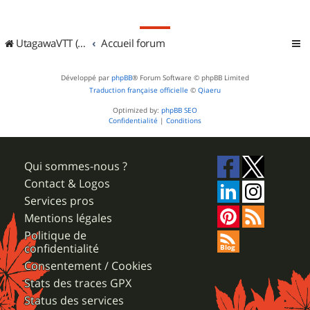
UtagawaVTT (Randos VTT et VTTAE avec traces GPS)
Accueil forum
Développé par
phpBB
® Forum Software © phpBB Limited
Traduction française officielle
©
Qiaeru
Optimized by:
phpBB SEO
Confidentialité
|
Conditions
Qui sommes-nous ?
Contact & Logos
Services pros
Mentions légales
Politique de
confidentialité
Consentement / Cookies
Stats des traces GPX
Status des services