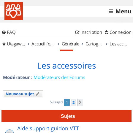
Menu
FAQ
Inscription
Connexion
UtagawaVTT (Randos VTT et VTTAE avec traces GPS)
Accueil forum
Générale
Cartographie et GPS
Les accessoires
Les accessoires
Modérateur :
Modérateurs des Forums
Nouveau sujet
59 sujets
1
2
Suivant
Sujets
Aide support guidon VTT