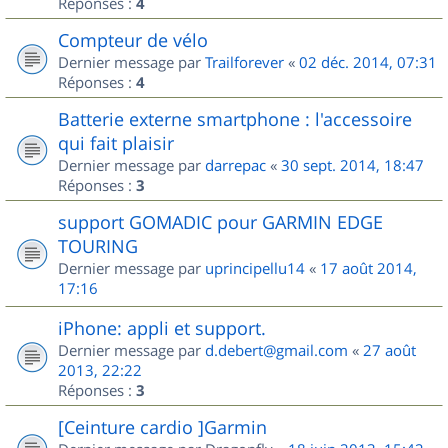
Réponses :
4
Compteur de vélo
Dernier message par
Trailforever
«
02 déc. 2014, 07:31
Réponses :
4
Batterie externe smartphone : l'accessoire
qui fait plaisir
Dernier message par
darrepac
«
30 sept. 2014, 18:47
Réponses :
3
support GOMADIC pour GARMIN EDGE
TOURING
Dernier message par
uprincipellu14
«
17 août 2014,
17:16
iPhone: appli et support.
Dernier message par
d.debert@gmail.com
«
27 août
2013, 22:22
Réponses :
3
[Ceinture cardio ]Garmin