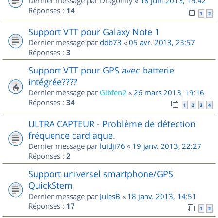
Dernier message par
Dragonfly
«
18 juin 2013, 15:42
Réponses :
14
1
2
Support VTT pour Galaxy Note 1
Dernier message par
ddb73
«
05 avr. 2013, 23:57
Réponses :
3
Support VTT pour GPS avec batterie
intégrée????
Dernier message par
Gibfen2
«
26 mars 2013, 19:16
Réponses :
34
1
2
3
4
ULTRA CAPTEUR - Problème de détection
fréquence cardiaque.
Dernier message par
luidji76
«
19 janv. 2013, 22:27
Réponses :
2
Support universel smartphone/GPS
QuickStem
Dernier message par
JulesB
«
18 janv. 2013, 14:51
Réponses :
17
1
2