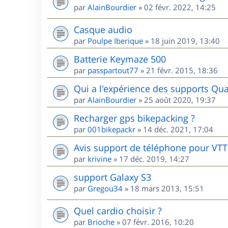
par
AlainBourdier
»
02 févr. 2022, 14:25
Casque audio
par
Poulpe Iberique
»
18 juin 2019, 13:40
Batterie Keymaze 500
par
passpartout77
»
21 févr. 2015, 18:36
Qui a l'expérience des supports Qua
par
AlainBourdier
»
25 août 2020, 19:37
Recharger gps bikepacking ?
par
001bikepackr
»
14 déc. 2021, 17:04
Avis support de téléphone pour VTT
par
krivine
»
17 déc. 2019, 14:27
support Galaxy S3
par
Gregou34
»
18 mars 2013, 15:51
Quel cardio choisir ?
par
Brioche
»
07 févr. 2016, 10:20