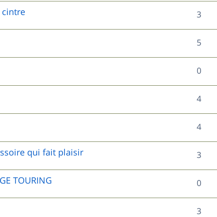
e
é
o
cintre
s
R
3
s
p
n
e
é
o
s
R
5
s
p
n
e
é
o
R
0
s
s
p
n
é
e
o
R
4
s
p
s
n
é
e
o
R
4
s
p
s
n
é
e
o
soire qui fait plaisir
R
3
s
p
s
n
é
e
o
DGE TOURING
R
0
s
p
s
n
é
e
o
R
3
s