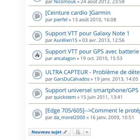
par
Nicomouk
»
24 août 2012, 23:58
[Ceinture cardio ]Garmin
par
pierfel
»
13 août 2010, 16:08
Support VTT pour Galaxy Note 1
par
Aurélien15
»
03 avr. 2013, 12:56
Support VTT pour GPS avec batterie 
par
ancalagon
»
19 oct. 2010, 15:53
ULTRA CAPTEUR - Problème de détec
par
GarsDuCalvados
»
19 janv. 2013, 14:05
Support universel smartphone/GPS
par
quickstem
»
15 juin 2011, 13:41
[Edge 705/605]-->Comment le protég
par
da_morel2000
»
16 janv. 2009, 10:51
Nouveau sujet