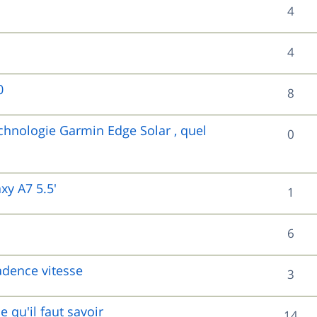
R
4
p
é
o
R
4
p
n
é
o
0
R
8
s
p
n
é
e
o
chnologie Garmin Edge Solar , quel
R
0
s
p
s
n
é
e
o
s
p
y A7 5.5'
s
R
1
n
e
o
é
s
s
R
6
n
p
e
é
s
o
adence vitesse
s
R
3
p
e
n
é
o
e qu'il faut savoir
s
R
14